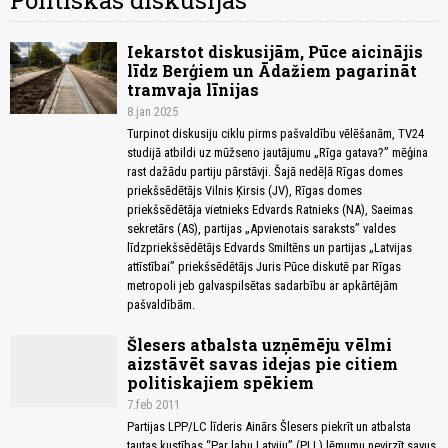
Politiskās diskusijas
Iekarstot diskusijām, Pūce aicinājis
līdz Berģiem un Ādažiem pagarināt
tramvaja līnijas
8.jan 2025
Turpinot diskusiju ciklu pirms pašvaldību vēlēšanām, TV24
studijā atbildi uz mūžseno jautājumu „Rīga gatava?” mēģina
rast dažādu partiju pārstāvji. Šajā nedēļā Rīgas domes
priekšsēdētājs Vilnis Ķirsis (JV), Rīgas domes
priekšsēdētāja vietnieks Edvards Ratnieks (NA), Saeimas
sekretārs (AS), partijas „Apvienotais saraksts” valdes
līdzpriekšsēdētājs Edvards Smiltēns un partijas „Latvijas
attīstībai” priekšsēdētājs Juris Pūce diskutē par Rīgas
metropoli jeb galvaspilsētas sadarbību ar apkārtējām
pašvaldībām.
Šlesers atbalsta uzņēmēju vēlmi
aizstāvēt savas idejas pie citiem
politiskajiem spēkiem
7.feb 2011
Partijas LPP/LC līderis Ainārs Šlesers piekrīt un atbalsta
tautas kustības “Par labu Latviju” (PLL) lēmumu nevirzīt savus