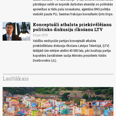
pārstāvjus valdē un turpmāk darboties atsevišķi no politiskās
apvienības ar tādu pašu nosaukumu, aģentūrai BNS politiķa
viedokli pauda PLL Saeimas frakcijas konsultants Ģirts Dripe.
Konceptuāli atbalsta priekšvēlēšanu
politisko diskusiju rīkošanu LTV
29.jun 2010
Valdību veidojošās partijas konceptuāli atbalsta
priekšvēlēšanu diskusiju rīkošanu Latvijas Televīzijā, (LTV)
tādējādi šim mērķim atvēlot 40 000 latu, pēc koalīciju partiju
kopsēdes žurnālistiem sacīja Ministru prezidents Valdis
Dombrovskis (JL).
Lasītākais