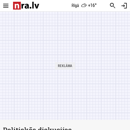
menu
search
login
+16°
Rīgā