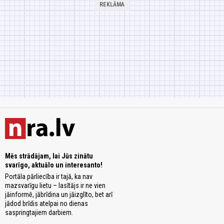
Mēs strādājam, lai Jūs zinātu
svarīgo, aktuālo un interesanto!
Portāla pārliecība ir tajā, ka nav
mazsvarīgu lietu – lasītājs ir ne vien
jāinformē, jābrīdina un jāizglīto, bet arī
jādod brīdis atelpai no dienas
saspringtajiem darbiem.