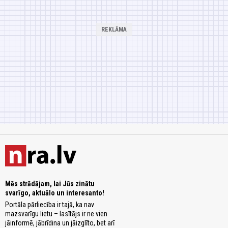
Mēs strādājam, lai Jūs zinātu
svarīgo, aktuālo un interesanto!
Portāla pārliecība ir tajā, ka nav
mazsvarīgu lietu – lasītājs ir ne vien
jāinformē, jābrīdina un jāizglīto, bet arī