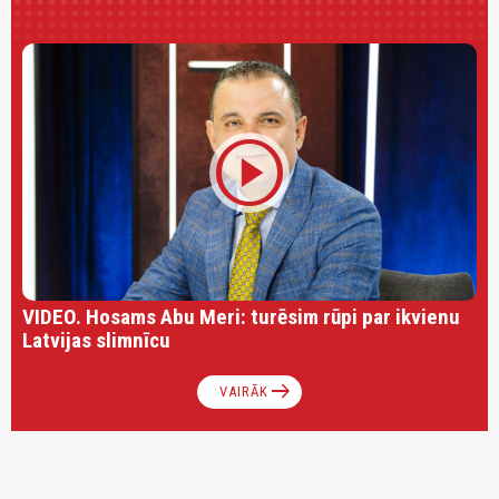
play_circle
VIDEO. Hosams Abu Meri: turēsim rūpi par ikvienu
Latvijas slimnīcu
arrow_right_alt
VAIRĀK