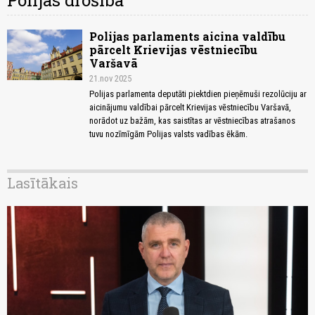
Polijas drošība
Polijas parlaments aicina valdību
pārcelt Krievijas vēstniecību
Varšavā
21.nov 2025
Polijas parlamenta deputāti piektdien pieņēmuši rezolūciju ar
aicinājumu valdībai pārcelt Krievijas vēstniecību Varšavā,
norādot uz bažām, kas saistītas ar vēstniecības atrašanos
tuvu nozīmīgām Polijas valsts vadības ēkām.
Lasītākais