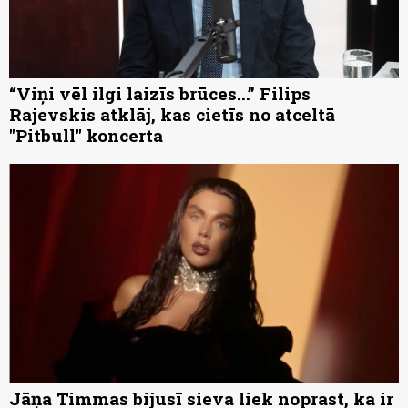
“Viņi vēl ilgi laizīs brūces...” Filips
Rajevskis atklāj, kas cietīs no atceltā
"Pitbull" koncerta
Jāņa Timmas bijusī sieva liek noprast, ka ir