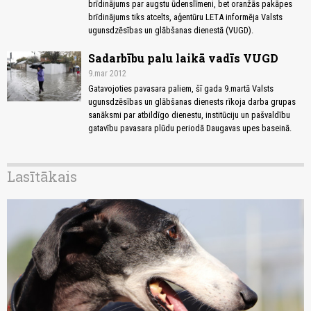
brīdinājums par augstu ūdenslīmeni, bet oranžās pakāpes
brīdinājums tiks atcelts, aģentūru LETA informēja Valsts
ugunsdzēsības un glābšanas dienestā (VUGD).
Sadarbību palu laikā vadīs VUGD
9.mar 2012
Gatavojoties pavasara paliem, šī gada 9.martā Valsts
ugunsdzēsības un glābšanas dienests rīkoja darba grupas
sanāksmi par atbildīgo dienestu, institūciju un pašvaldību
gatavību pavasara plūdu periodā Daugavas upes baseinā.
Lasītākais