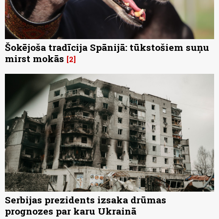
Šokējoša tradīcija Spānijā: tūkstošiem suņu
mirst mokās
2
Serbijas prezidents izsaka drūmas
prognozes par karu Ukrainā