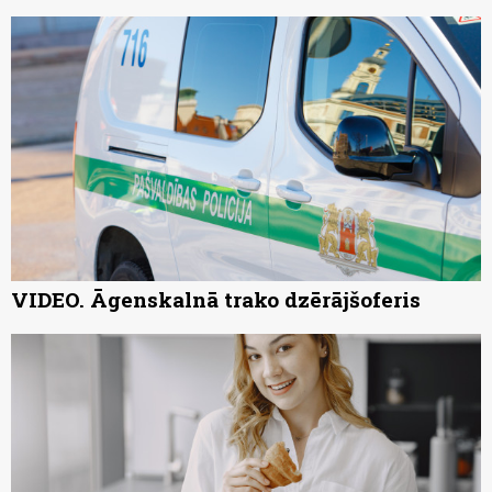
VIDEO. Āgenskalnā trako dzērājšoferis