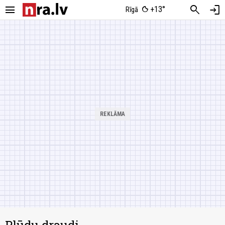
menu
search
login
+13°
Rīgā