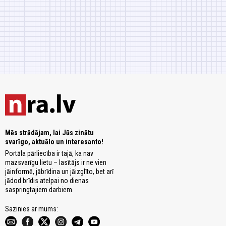
Mēs strādājam, lai Jūs zinātu
svarīgo, aktuālo un interesanto!
Portāla pārliecība ir tajā, ka nav
mazsvarīgu lietu – lasītājs ir ne vien
jāinformē, jābrīdina un jāizglīto, bet arī
jādod brīdis atelpai no dienas
saspringtajiem darbiem.
Sazinies ar mums: