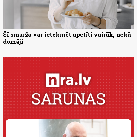
Šī smarža var ietekmēt apetīti vairāk, nekā
domāji