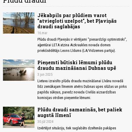
Plūdu draudi
Jēkabpils par plūdiem varot
"atviegloti uzelpot", bet Pļaviņās
draudi saglabājas
16.mar
Plūdu draudi Pļaviņās ir vērtējami "piesardzīgi optimistiski",
aģentūrai LETA atzina Aizkraukles novada domes
priekšsēdētājs Leons Līdums (LA/Vidzemes partija).
Pieņemti būtiski lēmumi plūdu
draudu mazināšanai Dubnas upē
3.jun 2025
Lietavu izraisīto plūdu draudu mazināšanai Līvānu novadā
līdz zemākajam līmenim atvērs Dubnas upes slūžas un pirks
papildu sūkņus, paredz novada Civilās aizsardzības
komisijas otrdien pieņemtie lēmumi.
Plūdu draudi samazinās, bet paliek
augstā līmenī
30.jūl 2024
Izvērtējot situāciju, tiek saglabāts dzeltenās pakāpes