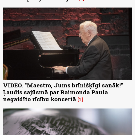
VIDEO. "Maestro, Jums brīnišķīgi sanāk!"
Ļaudis sajūsmā par Raimonda Paula
negaidīto rīcību koncertā
1