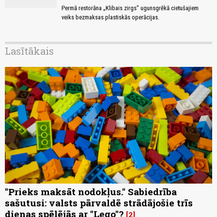
Permā restorāna „Klibais zirgs” ugunsgrēkā cietušajiem
veiks bezmaksas plastiskās operācijas.
Lasītākais
"Prieks maksāt nodokļus." Sabiedrība
sašutusi: valsts pārvaldē strādājošie trīs
dienas spēlējās ar "Lego"?
2