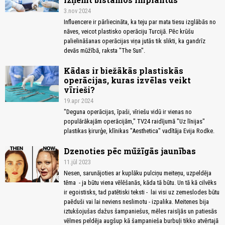
3.nov 2024
Influencere ir pārliecināta, ka teju par mata tiesu izglābās no
nāves, veicot plastisko operāciju Turcijā. Pēc krūšu
palielināšanas operācijas viņa jutās tik slikti, ka gandrīz
devās mūžībā, raksta "The Sun".
Kādas ir biežākās plastiskās
operācijas, kuras izvēlas veikt
vīrieši?
19.apr 2024
"Deguna operācijas, īpaši, vīriešu vidū ir vienas no
populārākajām operācijām," TV24 raidījumā "Uz līnijas"
plastikas ķirurģe, klīnikas "Aesthetica" vadītāja Evija Rodke.
Dzenoties pēc mūžīgās jaunības
11.jūl 2023
Nesen, sarunājoties ar kuplāku pulciņu meiteņu, uzpeldēja
tēma - ja būtu viena vēlēšanās, kāda tā būtu. Un tā kā cilvēks
ir egoistisks, tad patētiski teksti - lai visi uz zemeslodes būtu
paēduši vai lai neviens neslimotu - izpalika. Meitenes bija
iztukšojušas dažus šampaniešus, mēles raisījās un patiesās
vēlmes peldēja augšup kā šampanieša burbuļi tikko atvērtajā