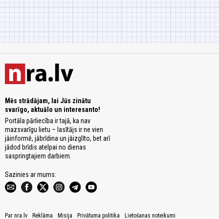
Mēs strādājam, lai Jūs zinātu
svarīgo, aktuālo un interesanto!
Portāla pārliecība ir tajā, ka nav
mazsvarīgu lietu – lasītājs ir ne vien
jāinformē, jābrīdina un jāizglīto, bet arī
jādod brīdis atelpai no dienas
saspringtajiem darbiem.
Sazinies ar mums:
Par nra.lv
Reklāma
Misija
Privātuma politika
Lietošanas noteikumi