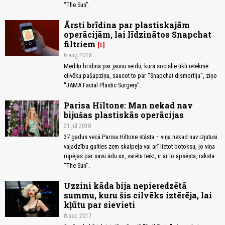
“The Sun”.
Ārsti brīdina par plastiskajām
operācijām, lai līdzinātos Snapchat
filtriem
1
6.aug 2018
Mediķi brīdina par jaunu veidu, kurā sociālie tīkli ietekmē
cilvēku pašapziņu, saucot to par ''Snapchat dismorfiju'', ziņo
''JAMA Facial Plastic Surgery''.
Parisa Hiltone: Man nekad nav
bijušas plastiskās operācijas
21.jūl 2018
37 gadus vecā Parisa Hiltone stāsta – viņa nekad nav izjutusi
vajadzību gulties zem skalpeļa vai arī lietot botoksu, jo viņa
rūpējas par savu ādu un, varētu teikt, ir ar to apsēsta, raksta
“The Sun”.
Uzzini kāda bija nepieredzētā
summu, kuru šis cilvēks iztērēja, lai
kļūtu par sievieti
8.sep 2017