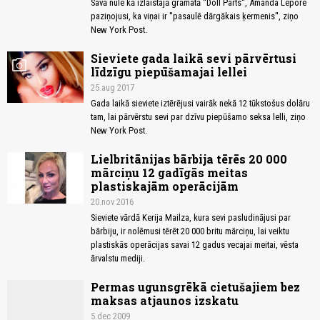
Savā nule kā izlaistajā grāmatā ''Doll Parts'', Amanda Lepore
paziņojusi, ka viņai ir ''pasaulē dārgākais ķermenis'', ziņo
New York Post.
Sieviete gada laikā sevi pārvērtusi
photo_camera
līdzīgu piepūšamajai lellei
25.aug 2017
Gada laikā sieviete iztērējusi vairāk nekā 12 tūkstošus dolāru
tam, lai pārvērstu sevi par dzīvu piepūšamo seksa lelli, ziņo
New York Post.
Lielbritānijas bārbija tērēs 20 000
mārciņu 12 gadīgās meitas
plastiskajām operācijām
20.nov 2016
Sieviete vārdā Kerija Mailza, kura sevi pasludinājusi par
bārbiju, ir nolēmusi tērēt 20 000 britu mārciņu, lai veiktu
plastiskās operācijas savai 12 gadus vecajai meitai, vēsta
ārvalstu mediji.
Permas ugunsgrēkā cietušajiem bez
maksas atjaunos izskatu
5.dec 2009