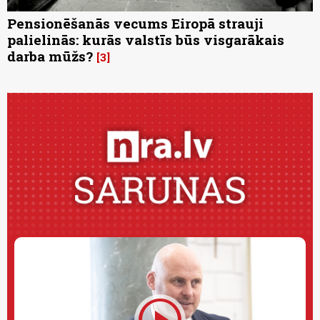
Pensionēšanās vecums Eiropā strauji
palielinās: kurās valstīs būs visgarākais
darba mūžs?
3
play_circle