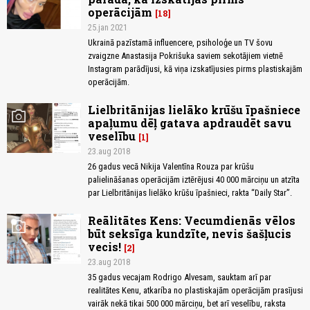
operācijām
18
25.jan 2021
Ukrainā pazīstamā influencere, psiholoģe un TV šovu
zvaigzne Anastasija Pokrišuka saviem sekotājiem vietnē
Instagram parādījusi, kā viņa izskatījusies pirms plastiskajām
operācijām.
Lielbritānijas lielāko krūšu īpašniece
photo_camera
apaļumu dēļ gatava apdraudēt savu
veselību
1
23.aug 2018
26 gadus vecā Nikija Valentīna Rouza par krūšu
palielināšanas operācijām iztērējusi 40 000 mārciņu un atzīta
par Lielbritānijas lielāko krūšu īpašnieci, rakta “Daily Star”.
Reālitātes Kens: Vecumdienās vēlos
photo_camera
būt seksīga kundzīte, nevis šašļucis
vecis!
2
23.aug 2018
35 gadus vecajam Rodrigo Alvesam, sauktam arī par
realitātes Kenu, atkaríba no plastiskajām operācijām prasījusi
vairāk nekā tikai 500 000 mārciņu, bet arī veselību, raksta