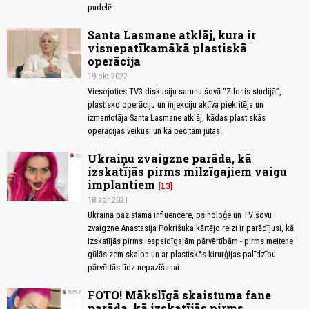
pudelē.
Santa Lasmane atklāj, kura ir
visnepatīkamākā plastiskā
operācija
19.okt 2022
Viesojoties TV3 diskusiju sarunu šovā “Zilonis studijā”,
plastisko operāciju un injekciju aktīva piekritēja un
izmantotāja Santa Lasmane atklāj, kādas plastiskās
operācijas veikusi un kā pēc tām jūtas.
Ukraiņu zvaigzne parāda, kā
izskatījās pirms milzīgajiem vaigu
implantiem
13
18.apr 2021
Ukrainā pazīstamā influencere, psiholoģe un TV šovu
zvaigzne Anastasija Pokrišuka kārtējo reizi ir parādījusi, kā
izskatījās pirms iespaidīgajām pārvērtībām - pirms meitene
gūlās zem skalpa un ar plastiskās ķirurģijas palīdzību
pārvērtās līdz nepazīšanai.
FOTO! Mākslīgā skaistuma fane
parāda, kā izskatījās pirms