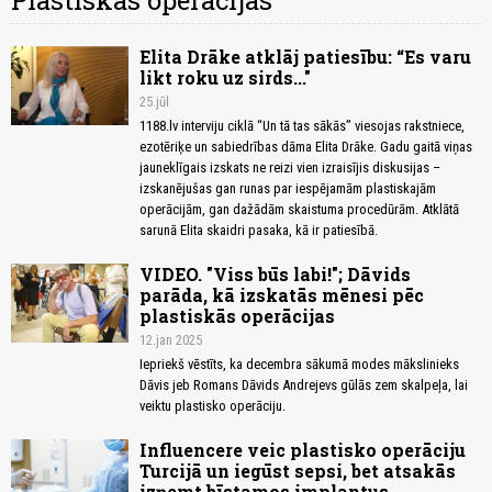
Plastiskās operācijas
Elita Drāke atklāj patiesību: “Es varu
likt roku uz sirds..."
25.jūl
1188.lv interviju ciklā “Un tā tas sākās” viesojas rakstniece,
ezotēriķe un sabiedrības dāma Elita Drāke. Gadu gaitā viņas
jauneklīgais izskats ne reizi vien izraisījis diskusijas –
izskanējušas gan runas par iespējamām plastiskajām
operācijām, gan dažādām skaistuma procedūrām. Atklātā
sarunā Elita skaidri pasaka, kā ir patiesībā.
VIDEO. "Viss būs labi!"; Dāvids
parāda, kā izskatās mēnesi pēc
plastiskās operācijas
12.jan 2025
Iepriekš vēstīts, ka decembra sākumā modes mākslinieks
Dāvis jeb Romans Dāvids Andrejevs gūlās zem skalpeļa, lai
veiktu plastisko operāciju.
Influencere veic plastisko operāciju
Turcijā un iegūst sepsi, bet atsakās
izņemt bīstamos implantus