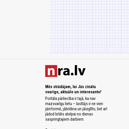
Mēs strādājam, lai Jūs zinātu
svarīgo, aktuālo un interesanto!
Portāla pārliecība ir tajā, ka nav
mazsvarīgu lietu – lasītājs ir ne vien
jāinformē, jābrīdina un jāizglīto, bet arī
jādod brīdis atelpai no dienas
saspringtajiem darbiem.