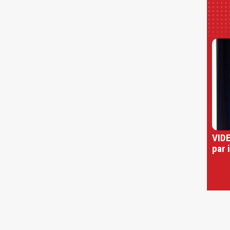
VIDE
par 