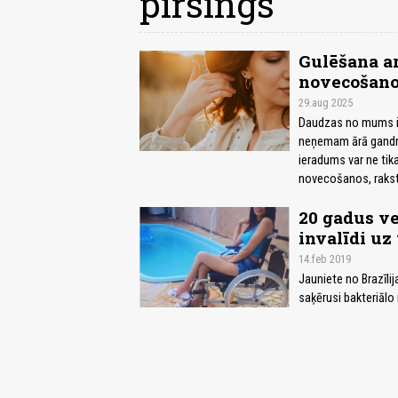
pīrsings
Gulēšana ar
novecošan
29.aug 2025
Daudzas no mums ir 
neņemam ārā gandrīz 
ieradums var ne tikai
novecošanos, raksta
20 gadus ve
invalīdi uz
14.feb 2019
Jauniete no Brazīli
saķērusi bakteriālo 