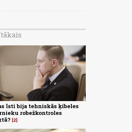
ītākais
s īsti bija tehniskās ķibeles
rnieku robežkontroles
ktā?
2