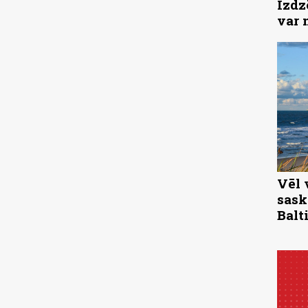
Izdz
var 
Vēl 
sask
Balti