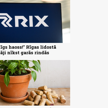
nīgs haoss!" Rīgas lidostā
tāji nīkst garās rindās