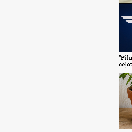
"Pil
ceļo