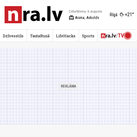
Ceturtdiena, 6.augusts
+21°
Rīgā
redeem
Aisma, Askolds
Dzīvesstils
TautaRunā
LifeHacks
Sports