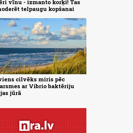
ēri vīnu - izmanto korķi! Tas
noderēt telpaugu kopšanai
viens cilvēks miris pēc
arsmes ar Vibrio baktēriju
jas jūrā