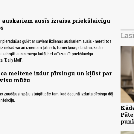
 auskariem ausīs izraisa priekšlaicīgu
os
Las
pieradušas gulēt ar saviem ikdienas auskariem ausīs - nereti tos
nekad vai arī izņemam ļoti reti, tomēr ķirurgs brīdina, ka šis
 sabojāt ausis miega laikā, bet arī izraisīt priekšlaicīgu
 “Daily Mail”.
ca meitene izdur pīrsingu un kļūst par
 visu mūžu
jas zaudējusi spēju staigāt pēc tam, kad degunā izdurta pīrsinga dēļ
infekciju.
Kāda
Pāte
pun