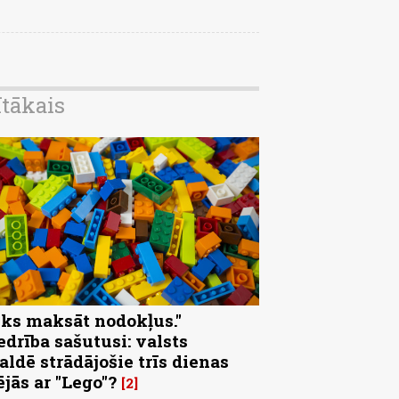
ītākais
eks maksāt nodokļus."
edrība sašutusi: valsts
aldē strādājošie trīs dienas
ējās ar "Lego"?
2