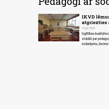
Pedagogi ar s
IKVD lēmum
atgriezties
19.jūl 2025
Izglītības kvalitāte
strādāt par pedagogi
nodarījumu, liecina