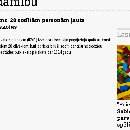
odāmību
s: 28 sodītām personām ļauts
 skolās
Las
s valsts dienesta (IKVD) izveidota komisija pagājušajā gadā atļāvusi
em 28 cilvēkiem, kuri iepriekš bijuši sodīti par tīšu noziedzīgu
 iestādes publiskais pārskats par 2024.gadu.
"Pri
Sabi
pārv
spēl