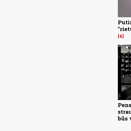
Puti
"rie
4
Pens
stra
būs 