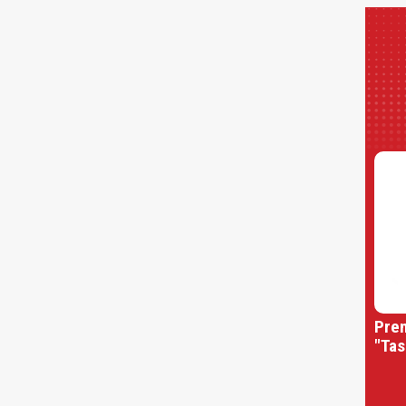
Prem
"Tas