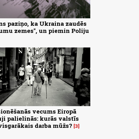
ns paziņo, ka Ukraina zaudēs
tumu zemes", un piemin Poliju
ionēšanās vecums Eiropā
uji palielinās: kurās valstīs
visgarākais darba mūžs?
3