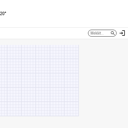
20°
login
search