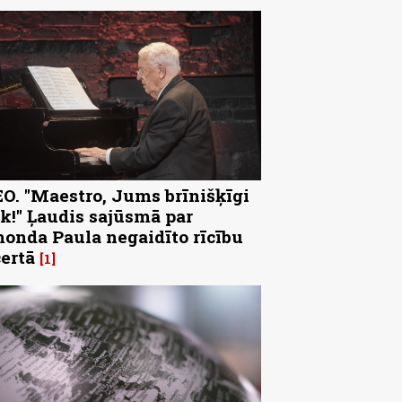
O. "Maestro, Jums brīnišķīgi
k!" Ļaudis sajūsmā par
onda Paula negaidīto rīcību
ertā
1