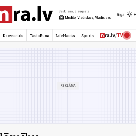
Sestdiena, 8.augusts
+
Rīgā
redeem
Mudīte, Vladislava, Vladislavs
Dzīvesstils
TautaRunā
LifeHacks
Sports