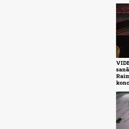
VIDE
sanā
Raim
konc