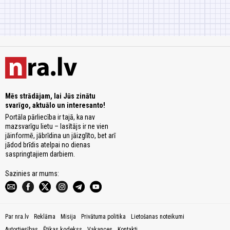
Mēs strādājam, lai Jūs zinātu
svarīgo, aktuālo un interesanto!
Portāla pārliecība ir tajā, ka nav
mazsvarīgu lietu – lasītājs ir ne vien
jāinformē, jābrīdina un jāizglīto, bet arī
jādod brīdis atelpai no dienas
saspringtajiem darbiem.
Sazinies ar mums:
Par nra.lv
Reklāma
Misija
Privātuma politika
Lietošanas noteikumi
Autortiesības
Ētikas kodekss
Vakances
Kontakti