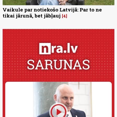
Vaikule par notiekošo Latvijā: Par to ne
tikai jārunā, bet jābļauj
4
play_circle