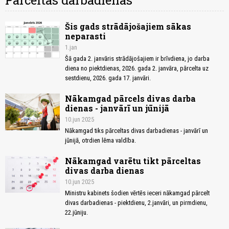
Pārceltas darbadienas
Šis gads strādājošajiem sākas
neparasti
1.jan
Šā gada 2. janvāris strādājošajiem ir brīvdiena, jo darba
diena no piektdienas, 2026. gada 2. janvāra, pārcelta uz
sestdienu, 2026. gada 17. janvāri.
Nākamgad pārcels divas darba
dienas - janvārī un jūnijā
10.jun 2025
Nākamgad tiks pārceltas divas darbadienas - janvārī un
jūnijā, otrdien lēma valdība.
Nākamgad varētu tikt pārceltas
divas darba dienas
10.jun 2025
Ministru kabinets šodien vērtēs ieceri nākamgad pārcelt
divas darbadienas - piektdienu, 2.janvāri, un pirmdienu,
22.jūniju.