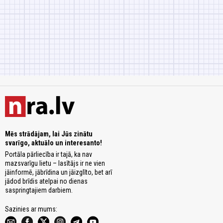
Mēs strādājam, lai Jūs zinātu
svarīgo, aktuālo un interesanto!
Portāla pārliecība ir tajā, ka nav
mazsvarīgu lietu – lasītājs ir ne vien
jāinformē, jābrīdina un jāizglīto, bet arī
jādod brīdis atelpai no dienas
saspringtajiem darbiem.
Sazinies ar mums: