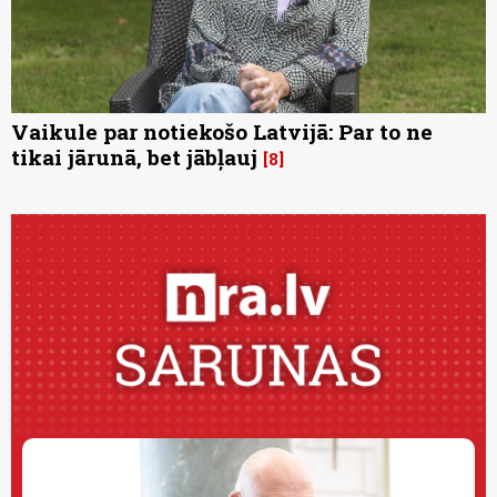
Vaikule par notiekošo Latvijā: Par to ne
tikai jārunā, bet jābļauj
8