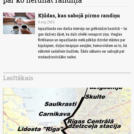
par ko nerunāt randiņā
Kļūdas, kas sabojā pirmo randiņu
6.aug 2025
Iepazīšanās nav darba intervija vai grēksūdze baznīcā – lai
gan dažreiz šķiet, ka daži cilvēki nesaprot ziņu. Vieglas
flirtēšanas un iepazīšanās vietā pēkšņi dzirdat stāstus par
bijušajiem, dziļas terapijas sesijām, hemoroīdiem un to, kā
nākotnē sadalīsim budžetu. Šāds sākums var sabojāt pat
visdaudzsološāko saikni.
Lasītākais