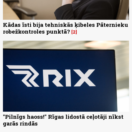
Kādas īsti bija tehniskās ķibeles Pāternieku
robežkontroles punktā?
2
"Pilnīgs haoss!" Rīgas lidostā ceļotāji nīkst
garās rindās