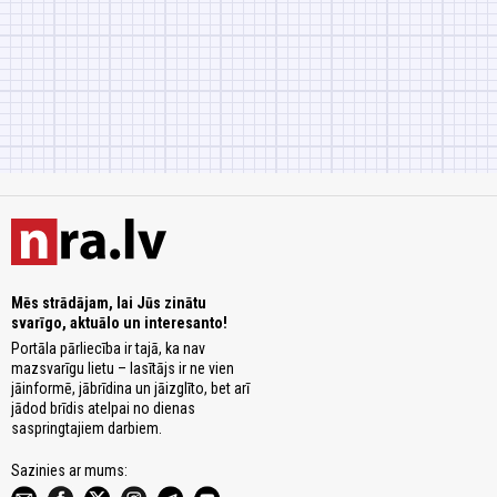
Mēs strādājam, lai Jūs zinātu
svarīgo, aktuālo un interesanto!
Portāla pārliecība ir tajā, ka nav
mazsvarīgu lietu – lasītājs ir ne vien
jāinformē, jābrīdina un jāizglīto, bet arī
jādod brīdis atelpai no dienas
saspringtajiem darbiem.
Sazinies ar mums: