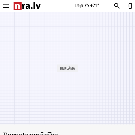
menu
search
login
+21°
Rīgā