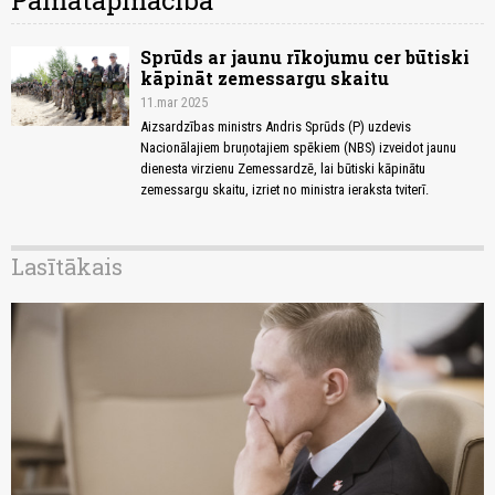
Pamatapmācība
Sprūds ar jaunu rīkojumu cer būtiski
kāpināt zemessargu skaitu
11.mar 2025
Aizsardzības ministrs Andris Sprūds (P) uzdevis
Nacionālajiem bruņotajiem spēkiem (NBS) izveidot jaunu
dienesta virzienu Zemessardzē, lai būtiski kāpinātu
zemessargu skaitu, izriet no ministra ieraksta tviterī.
Lasītākais