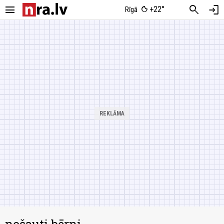
menu
search
login
+22°
Rīgā