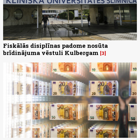
Fiskālās disiplīnas padome nosūta
brīdinājuma vēstuli Kulbergam
3