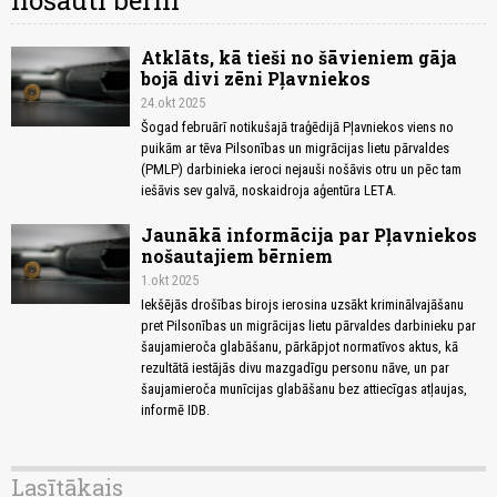
nošauti bērni
Atklāts, kā tieši no šāvieniem gāja
bojā divi zēni Pļavniekos
24.okt 2025
Šogad februārī notikušajā traģēdijā Pļavniekos viens no
puikām ar tēva Pilsonības un migrācijas lietu pārvaldes
(PMLP) darbinieka ieroci nejauši nošāvis otru un pēc tam
iešāvis sev galvā, noskaidroja aģentūra LETA.
Jaunākā informācija par Pļavniekos
nošautajiem bērniem
1.okt 2025
Iekšējās drošības birojs ierosina uzsākt kriminālvajāšanu
pret Pilsonības un migrācijas lietu pārvaldes darbinieku par
šaujamieroča glabāšanu, pārkāpjot normatīvos aktus, kā
rezultātā iestājās divu mazgadīgu personu nāve, un par
šaujamieroča munīcijas glabāšanu bez attiecīgas atļaujas,
informē IDB.
Lasītākais