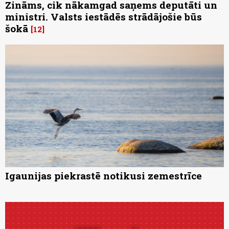
Zināms, cik nākamgad saņems deputāti un
ministri. Valsts iestādēs strādājošie būs
šokā
12
Igaunijas piekrastē notikusi zemestrīce