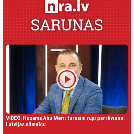
play_circle
VIDEO. Hosams Abu Meri: turēsim rūpi par ikvienu
Latvijas slimnīcu