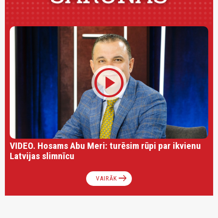
play_circle
VIDEO. Hosams Abu Meri: turēsim rūpi par ikvienu
Latvijas slimnīcu
arrow_right_alt
VAIRĀK