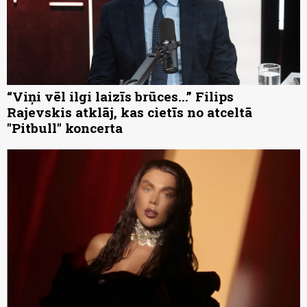
“Viņi vēl ilgi laizīs brūces...” Filips
Rajevskis atklāj, kas cietīs no atceltā
"Pitbull" koncerta