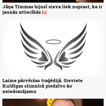
Jāņa Timmas bijusī sieva liek noprast, ka ir
jaunās attiecībās
1
Laime pārvēršas traģēdijā. Sieviete
Kuldīgas slimnīcā piedzīvo ko
neiedomājamu