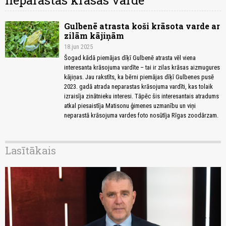
neparastas krāsas varde
Gulbenē atrasta koši krāsota varde ar
zilām kājiņām
18.jun 2025
Šogad kādā piemājas dīķī Gulbenē atrasta vēl viena
interesanta krāsojuma vardīte – tai ir zilas krāsas aizmugures
kājiņas. Jau rakstīts, ka bērni piemājas dīķī Gulbenes pusē
2023. gadā atrada neparastas krāsojuma vardīti, kas tolaik
izraisīja zinātnieku interesi. Tāpēc šis interesantais atradums
atkal piesaistīja Matisonu ģimenes uzmanību un viņi
neparastā krāsojuma vardes foto nosūtīja Rīgas zoodārzam.
Lasītākais