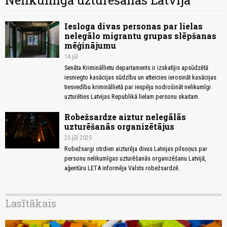
Nelikumīga uzturēšanās Latvijā
Iesloga divas personas par lielas
nelegālo migrantu grupas slēpšanas
mēģinājumu
14.jūl
Senāta Krimināllietu departaments ir izskatījis apsūdzētā
iesniegto kasācijas sūdzību un atteicies ierosināt kasācijas
tiesvedību krimināllietā par iespēju nodrošināt nelikumīgi
uzturēties Latvijas Republikā lielam personu skaitam.
Robežsardze aiztur nelegālās
uzturēšanās organizētājus
23.jūl 2025
Robežsargi otrdien aizturēja divus Latvijas pilsoņus par
personu nelikumīgas uzturēšanās organizēšanu Latvijā,
aģentūru LETA informēja Valsts robežsardzē.
Lasītākais