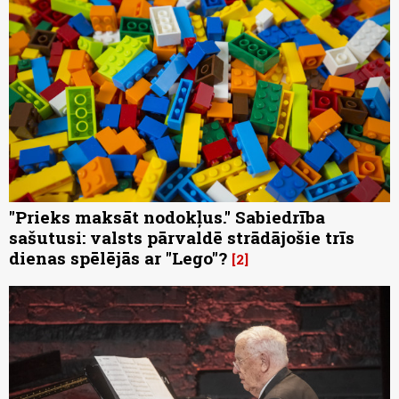
"Prieks maksāt nodokļus." Sabiedrība
sašutusi: valsts pārvaldē strādājošie trīs
dienas spēlējās ar "Lego"?
2