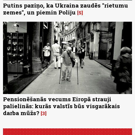
Putins paziņo, ka Ukraina zaudēs "rietumu
zemes", un piemin Poliju
5
Pensionēšanās vecums Eiropā strauji
palielinās: kurās valstīs būs visgarākais
darba mūžs?
3