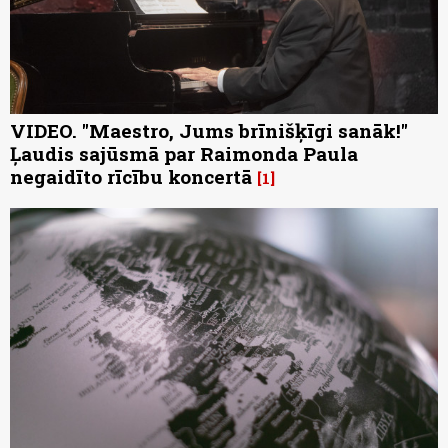
VIDEO. "Maestro, Jums brīnišķīgi sanāk!"
Ļaudis sajūsmā par Raimonda Paula
negaidīto rīcību koncertā
1