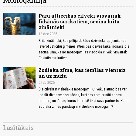
Monogāmija
Pāru attiecībās cilvēki visvairāk
līdzinās surikatiem, secina britu
zinātnieki
12.dec 2025
Britu zinātnieki, kas pētīja dažādu dzīvnieku apņemšanos
ievērot uzticību ģimenes attiecībās dzīves laikā, nonāca pie
secinājuma, ka no monogāmijas viedokļa cilvēki visvairāk
līdzinās surikatiem.
Zodiaka zīme, kas iemīlas vienreiz
un uz mūžu
5.feb 2025
Šie cilvēki ir vislielākie monogāmi. Cilvēkus attiecībās var
iedalīt divos veidos: tādos, kuri nav apmierināti ar savu
partneri, un tādos, kurus interesē tikai savs partneris. Kuras
zodiaka zīmes pārstāvji ir vislielākie monogāmi?
Lasītākais