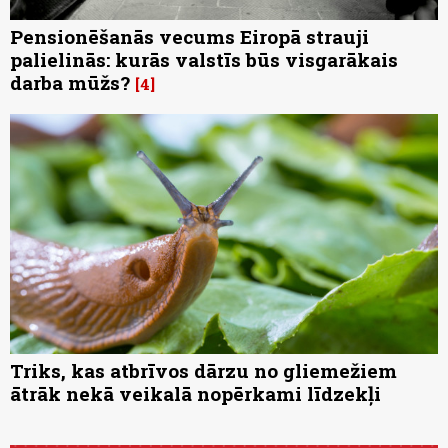
Pensionēšanās vecums Eiropā strauji
palielinās: kurās valstīs būs visgarākais
darba mūžs?
4
Triks, kas atbrīvos dārzu no gliemežiem
ātrāk nekā veikalā nopērkami līdzekļi