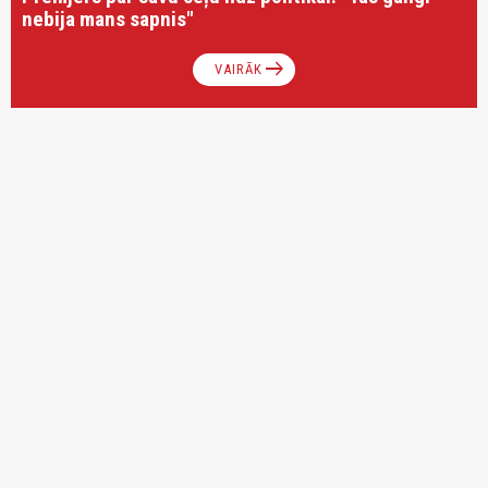
nebija mans sapnis"
arrow_right_alt
VAIRĀK