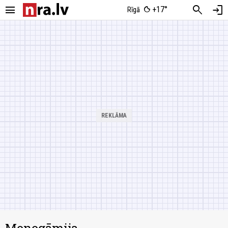
menu
search
login
+17°
Rīgā