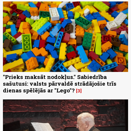
"Prieks maksāt nodokļus." Sabiedrība
sašutusi: valsts pārvaldē strādājošie trīs
dienas spēlējās ar "Lego"?
3