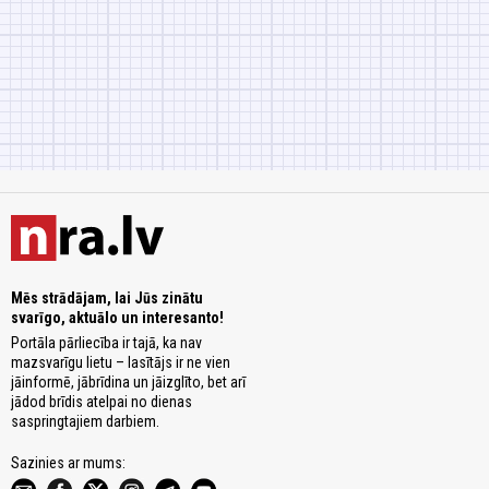
Mēs strādājam, lai Jūs zinātu
svarīgo, aktuālo un interesanto!
Portāla pārliecība ir tajā, ka nav
mazsvarīgu lietu – lasītājs ir ne vien
jāinformē, jābrīdina un jāizglīto, bet arī
jādod brīdis atelpai no dienas
saspringtajiem darbiem.
Sazinies ar mums: