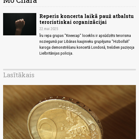
Mo Chara
Reperis koncerta laikā pauž atbalstu
teroristiskai organizācijai
22.mai 2025
Īru repa grupas "Kneecap" loceklis ir apsūdzēts terorisma
noziegumā par Libānas kaujinieku grupējuma "Hizbollah"
karoga demonstrēšanu koncertā Londonā, trešdien paziņoja
Lielbritānijas policija.
Lasītākais