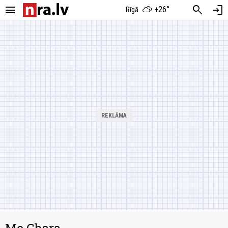
menu
search
login
+26°
Rīgā