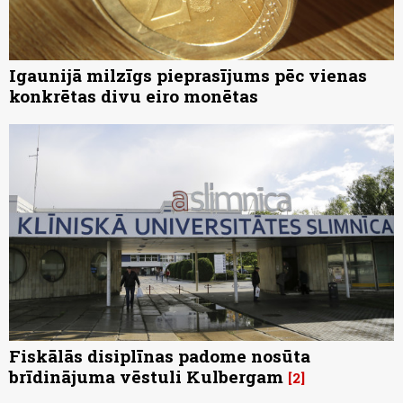
Igaunijā milzīgs pieprasījums pēc vienas
konkrētas divu eiro monētas
Fiskālās disiplīnas padome nosūta
brīdinājuma vēstuli Kulbergam
2