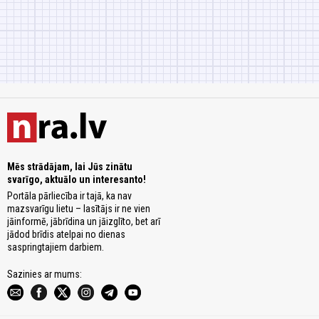
Mēs strādājam, lai Jūs zinātu
svarīgo, aktuālo un interesanto!
Portāla pārliecība ir tajā, ka nav
mazsvarīgu lietu – lasītājs ir ne vien
jāinformē, jābrīdina un jāizglīto, bet arī
jādod brīdis atelpai no dienas
saspringtajiem darbiem.
Sazinies ar mums: