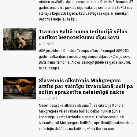
otrdien pavēstīja viņa biznesa partneris Deivids Feldmans. 37
gadus vecais īrs jauktās cīņu mākslas čempionātā (UFC) nav
startējis kopš 2021.gada, kad Lasvegasā cīņā ar amerikāni
Dastinu Puarjē lauza kāju.
Tramps Baltā nama teritorijā vēlas
sarīkot beznoteikumu cīņu šovu
4.jūl 2025
ASV prezidents Donalds Tramps vēlas nākamgad ASV 250
gadu neatkarības svinību programmā iekļaut UFC cīņu šovu
Baltā nama teritorijā, Aiovā izziņojot jubilejas gada sākumu,
teica Tramps.
Slavenais cīkstonis Makgregors
atzīts par vainīgu izvarošanā; soli pa
solim aprakstīta nelaimīgā nakts
24.nov 2024
Nesen tiesā tika atklātas slavenā Īrijas cīkstoņa Konora
Makgregora vēlās vakara ballīšu dēkas, turklāt žūrija
konstatēja, ka viņš uzbruka sievietei. Civilprocesā plaši
izskanēja, kā Makgregors ballējās, apreibinājās naktsklubos
un lietojis dažādas narkotikas, vēsta the-sun.com.