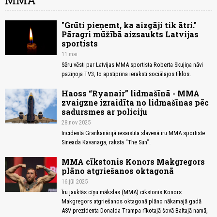
MMA
"Grūti pieņemt, ka aizgāji tik ātri."
Pāragri mūžībā aizsaukts Latvijas
sportists
11.mai
Sēru vēsti par Latvijas MMA sportista Roberta Skujiņa nāvi
paziņoja TV3, to apstiprina ieraksti sociālajos tīklos.
Haoss “Ryanair” lidmašīnā - MMA
zvaigzne izraidīta no lidmašīnas pēc
sadursmes ar policiju
28.nov 2025
Incidentā Grankanārijā iesaistīta slavenā īru MMA sportiste
Sineada Kavanaga, raksta “The Sun”.
MMA cīkstonis Konors Makgregors
plāno atgriešanos oktagonā
16.jūl 2025
Īru jauktās cīņu mākslas (MMA) cīkstonis Konors
Makgregors atgriešanos oktagonā plāno nākamajā gadā
ASV prezidenta Donalda Trampa rīkotajā šovā Baltajā namā,