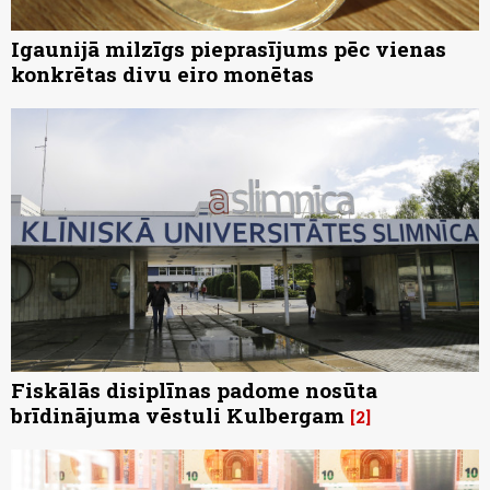
Igaunijā milzīgs pieprasījums pēc vienas
konkrētas divu eiro monētas
Fiskālās disiplīnas padome nosūta
brīdinājuma vēstuli Kulbergam
2