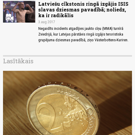
Latviešu cīkstonis ringā izgājis ISIS
slavas dziesmas pavadībā; noliedz,
ka ir radikālis
3.aug 2017
Negaidīts incidents atgadījies jaukto cīņu (MMA) turnīrā
Zviedrijā, kur Latvijas pārstāvis ringā izgājis teroristiska
grupējuma dziesmas pavadībā, ziņo Västerbottens-Kuriren.
Lasītākais