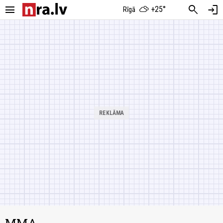
menu
search
login
+25°
Rīgā