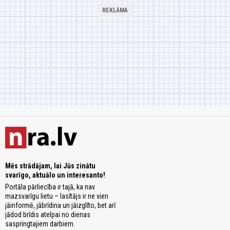
Mēs strādājam, lai Jūs zinātu
svarīgo, aktuālo un interesanto!
Portāla pārliecība ir tajā, ka nav
mazsvarīgu lietu – lasītājs ir ne vien
jāinformē, jābrīdina un jāizglīto, bet arī
jādod brīdis atelpai no dienas
saspringtajiem darbiem.