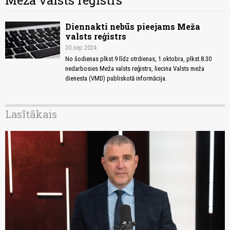
Meža valsts reģistrs
Diennakti nebūs pieejams Meža
valsts reģistrs
30.sep 2024
No šodienas plkst.9 līdz otrdienas, 1.oktobra, plkst.8.30
nedarbosies Meža valsts reģistrs, liecina Valsts meža
dienesta (VMD) publiskotā informācija.
Lasītākais