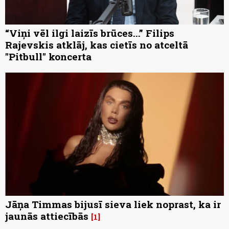
“Viņi vēl ilgi laizīs brūces...” Filips
Rajevskis atklāj, kas cietīs no atceltā
"Pitbull" koncerta
Jāņa Timmas bijusī sieva liek noprast, ka ir
jaunās attiecībās
1