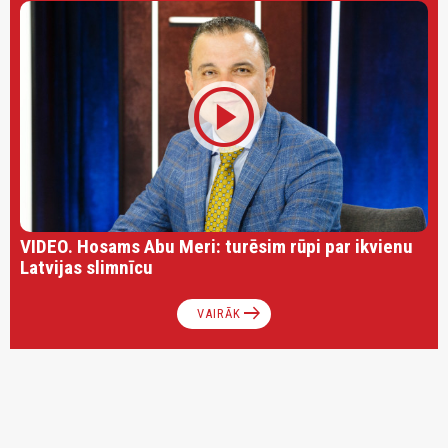
play_circle
VIDEO. Hosams Abu Meri: turēsim rūpi par ikvienu
Latvijas slimnīcu
arrow_right_alt
VAIRĀK