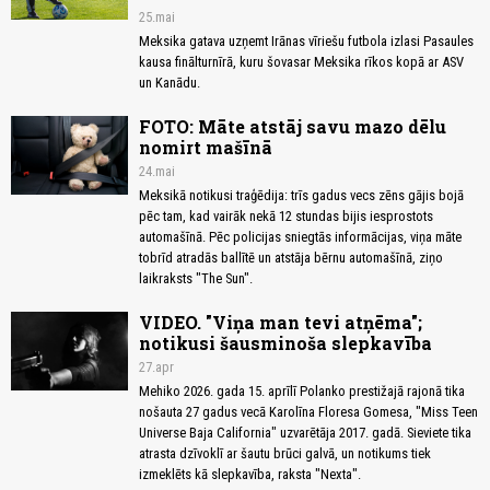
25.mai
Meksika gatava uzņemt Irānas vīriešu futbola izlasi Pasaules
kausa finālturnīrā, kuru šovasar Meksika rīkos kopā ar ASV
un Kanādu.
FOTO: Māte atstāj savu mazo dēlu
nomirt mašīnā
24.mai
Meksikā notikusi traģēdija: trīs gadus vecs zēns gājis bojā
pēc tam, kad vairāk nekā 12 stundas bijis iesprostots
automašīnā. Pēc policijas sniegtās informācijas, viņa māte
tobrīd atradās ballītē un atstāja bērnu automašīnā, ziņo
laikraksts "The Sun".
VIDEO. "Viņa man tevi atņēma";
notikusi šausminoša slepkavība
27.apr
Mehiko 2026. gada 15. aprīlī Polanko prestižajā rajonā tika
nošauta 27 gadus vecā Karolīna Floresa Gomesa, "Miss Teen
Universe Baja California" uzvarētāja 2017. gadā. Sieviete tika
atrasta dzīvoklī ar šautu brūci galvā, un notikums tiek
izmeklēts kā slepkavība, raksta "Nexta".