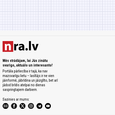
Mēs strādājam, lai Jūs zinātu
svarīgo, aktuālo un interesanto!
Portāla pārliecība ir tajā, ka nav
mazsvarīgu lietu – lasītājs ir ne vien
jāinformē, jābrīdina un jāizglīto, bet arī
jādod brīdis atelpai no dienas
saspringtajiem darbiem.
Sazinies ar mums: