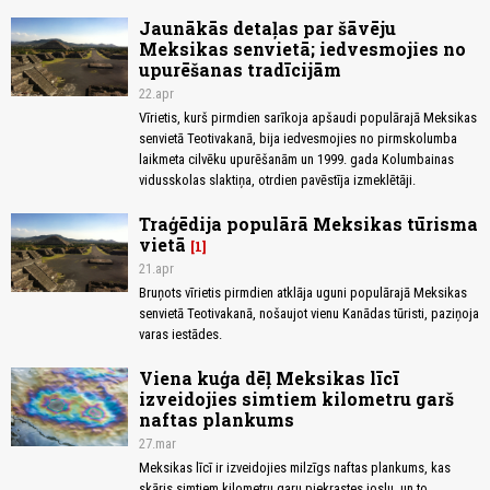
Jaunākās detaļas par šāvēju
Meksikas senvietā; iedvesmojies no
upurēšanas tradīcijām
22.apr
Vīrietis, kurš pirmdien sarīkoja apšaudi populārajā Meksikas
senvietā Teotivakanā, bija iedvesmojies no pirmskolumba
laikmeta cilvēku upurēšanām un 1999. gada Kolumbainas
vidusskolas slaktiņa, otrdien pavēstīja izmeklētāji.
Traģēdija populārā Meksikas tūrisma
vietā
1
21.apr
Bruņots vīrietis pirmdien atklāja uguni populārajā Meksikas
senvietā Teotivakanā, nošaujot vienu Kanādas tūristi, paziņoja
varas iestādes.
Viena kuģa dēļ Meksikas līcī
izveidojies simtiem kilometru garš
naftas plankums
27.mar
Meksikas līcī ir izveidojies milzīgs naftas plankums, kas
skāris simtiem kilometru garu piekrastes joslu, un to