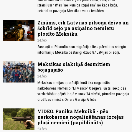
izraisījusi naftas "nelikumīga izgāšana" no kāda kuģa,
ceturtdien paziņoja Meksikas varas iestādes.
Zināms, cik Latvijas pilsoņu dzīvo un
šobrīd ceļo pa asiņaino nemieru
plosīto Meksiku
24.feb
Saskaņā ar Pilsonības un migrācijas lietu pārvaldes sniegto
informāciju Meksikā pastāvīgi dzīvo 87 Latvijas pilsoņi.
Meksikas slaktiņā desmitiem
bojāgājušo
24.feb
Meksikas armijas operācijā, kurā tika nogalināts
narkobarons Nemesio "El Menčo" Osegera, un tai sekojošā
vardarbībā ir gājuši bojā vismaz 74 cilvēki, pirmdien paziņoja
drošības ministrs Omars Garsija Arfučs.
VIDEO. Panika Meksikā - pēc
narkobarona nogalināšanas izceļas
plaši nemieri (papildināts)
23.feb