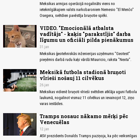
Meksikas armijas operācijā nogalināts viens no
ietekmīgākajiem valsts narkobaroniem Nemesio "El Menčo"
Osegera, svētdien pavēstīja bruņotie spēki.
VIDEO. "Emocionālā atbalsta
vadītājs" - kaķis "parakstījis" darba
līgumu un oficiāli pilda pienākumus
31.jan
Meksikas ģeotehniskās inženierijas uzņēmums "Geotest"
pieņēmis darbā rudu kaķi vārdā Miauricio, raksta "Nexta".
Meksikā futbola stadionā bruņoti
vīrieši nošauj 11 cilvēkus
26.jan
Meksikas vidienē bruņoti vīrieši svētdien atklāja uguni futbola
laukumā, nogalinot vismaz 11 cilvēkus un ievainojot 12, ziņo
varas iestādes.
Tramps nosauc nākamo mērķi pēc
Venecuēlas
12.jan
ASV prezidents Donalds Tramps paziņoja, ka pēc veiksmīgas