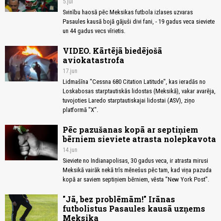
5.jūl
Svinību haosā pēc Meksikas futbola izlases uzvaras
Pasaules kausā bojā gājuši divi fani, - 19 gadus veca sieviete
un 44 gadus vecs vīrietis.
VIDEO. Kārtējā biedējošā
aviokatastrofa
17.jun
Lidmašīna "Cessna 680 Citation Latitude", kas ieradās no
Loskabosas starptautiskās lidostas (Meksikā), vakar avarēja,
tuvojoties Laredo starptautiskajai lidostai (ASV), ziņo
platformā "X".
Pēc pazušanas kopā ar septiņiem
bērniem sieviete atrasta nolepkavota
14.jun
Sieviete no Indianapolisas, 30 gadus veca, ir atrasta mirusi
Meksikā vairāk nekā trīs mēnešus pēc tam, kad viņa pazuda
kopā ar saviem septiņiem bērniem, vēsta "New York Post".
"Jā, bez problēmām!" Irānas
futbolistus Pasaules kausā uzņems
Meksika