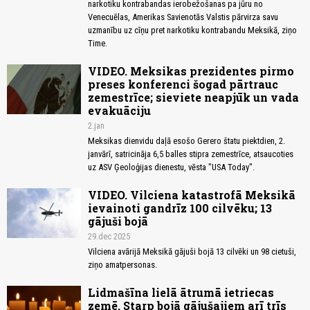
narkotiku kontrabandas ierobežošanas pa jūru no
Venecuēlas, Amerikas Savienotās Valstis pārvirza savu
uzmanību uz cīņu pret narkotiku kontrabandu Meksikā, ziņo
Time.
VIDEO. Meksikas prezidentes pirmo
preses konferenci šogad pārtrauc
zemestrīce; sieviete neapjūk un vada
evakuāciju
2.jan
Meksikas dienvidu daļā esošo Gerero štatu piektdien, 2.
janvārī, satricināja 6,5 ​​balles stipra zemestrīce, atsaucoties
uz ASV Ģeoloģijas dienestu, vēsta "USA Today".
VIDEO. Vilciena katastrofā Meksikā
ievainoti gandrīz 100 cilvēku; 13
gājuši bojā
29.dec 2025
Vilciena avārijā Meksikā gājuši bojā 13 cilvēki un 98 cietuši,
ziņo amatpersonas.
Lidmašīna lielā ātrumā ietriecas
zemē. Starp bojā gājušajiem arī trīs