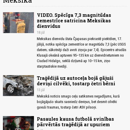
Meksika
VIDEO. Spēcīga 7,3 magnitūdas
zemestrīce satricina Meksikas
dienvidus
18.jūl
Meksikas dienvidu štata Čjapasas piekrastē piektdien, 17.
jūlijā, notika spēcīga zemestrīce ar magnitūdu 7,3 (pēc USGS
datiem; sākotnēji daži avoti ziņoja par 7,4). Epicentrs atradās
Klusajā okeānā aptuveni 95–135 km uz dienvidrietumiem no
Ciudad Hidalgo, seklā dziļumā ap 10–15 km, ziņo
starptautiskie mediji.
Traģēdijā uz autoceļa bojā gājuši
deviņi cilvēki, tostarp četri bērni
13.jūl
Meksikā noticis smags ceļu satiksmes negadījums, kurā
bojāgājušo skaits sasniedz deviņus, bet desmit cilvēki
guvuši traumas, tostarp četri ASV pilsoņi.
Pasaules kausa futbolā svinības
pārvērtās traģēdijā ar upuriem