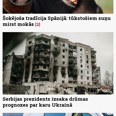
Šokējoša tradīcija Spānijā: tūkstošiem suņu
mirst mokās
2
Serbijas prezidents izsaka drūmas
prognozes par karu Ukrainā