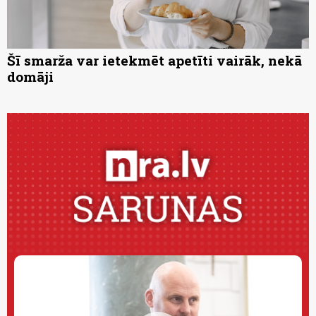
Šī smarža var ietekmēt apetīti vairāk, nekā
domāji