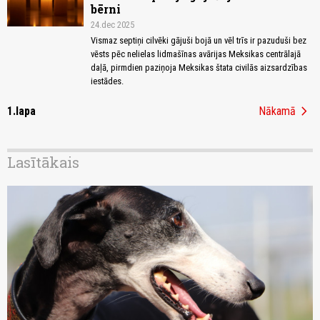
bērni
24.dec 2025
Vismaz septiņi cilvēki gājuši bojā un vēl trīs ir pazuduši bez
vēsts pēc nelielas lidmašīnas avārijas Meksikas centrālajā
daļā, pirmdien paziņoja Meksikas štata civilās aizsardzības
iestādes.
chevron_right
1.lapa
Nākamā
Lasītākais