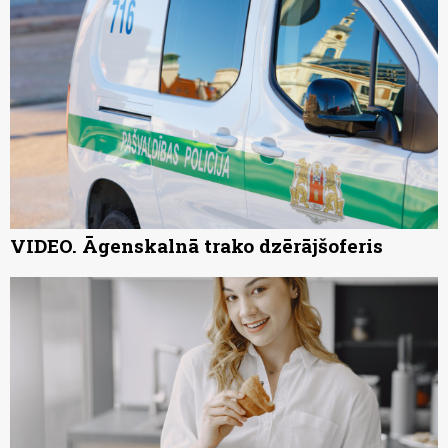
VIDEO. Āgenskalnā trako dzērājšoferis