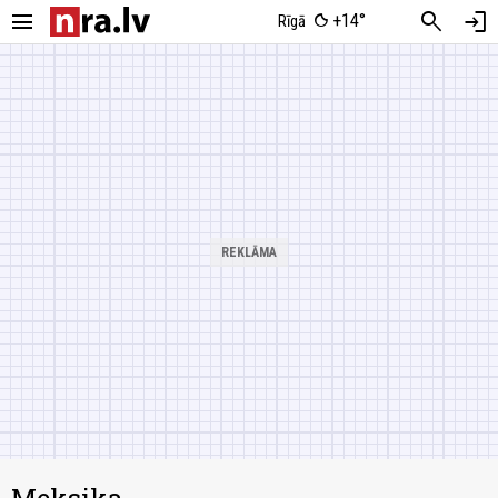
menu
search
login
+14°
Rīgā