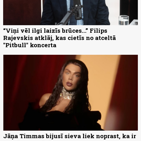
“Viņi vēl ilgi laizīs brūces...” Filips
Rajevskis atklāj, kas cietīs no atceltā
"Pitbull" koncerta
Jāņa Timmas bijusī sieva liek noprast, ka ir