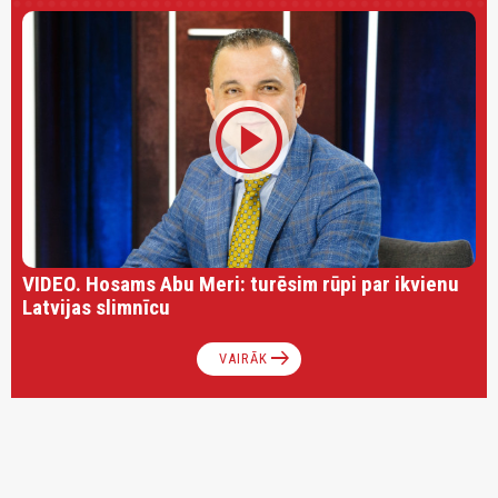
play_circle
VIDEO. Hosams Abu Meri: turēsim rūpi par ikvienu
Latvijas slimnīcu
arrow_right_alt
VAIRĀK