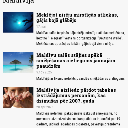
Maldīvija
Meklējot nirēju mirstīgās atliekas,
gājis bojā glābējs
17.mai
Maldīvu salās turpinās itāļu nirēju mirstīgo atlieku meklēšana,
lietotnē "Telegram" vēsta raidorganizācija "Deutsche Welle".
Meklēšanas operācijas laikā ir gājis bojā viens nirējs.
Maldīvu salās stājies spēkā
smēķēšanas aizliegums jaunajām
paaudzēm
9.nov 2025
Maldīvijā ar likumu noteikts paaudžu smēķēšanas aizliegums
Maldīvija aizliedz pārdot tabakas
izstrādājumus personām, kas
dzimušas pēc 2007. gada
20.apr 2025
Maldīvija nolēmusi pakāpeniski izskaust smēķēšanu, no
novembra aizliedzot visiem, kas patlaban ir jaunāki par 19
gadiem, jebkad iegādāties cigaretes, pavēstīja prezidenta