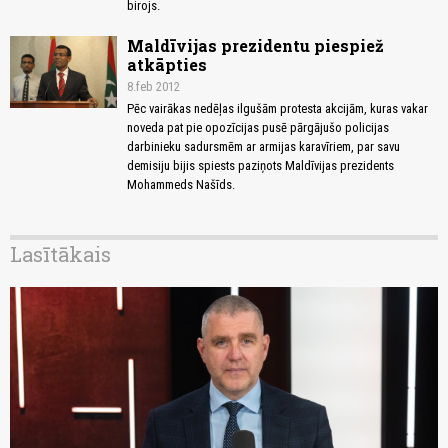
birojs.
Maldīvijas prezidentu piespiež
atkāpties
8.feb 2012
Pēc vairākas nedēļas ilgušām protesta akcijām, kuras vakar
noveda pat pie opozīcijas pusē pārgājušo policijas
darbinieku sadursmēm ar armijas karavīriem, par savu
demisiju bijis spiests paziņots Maldīvijas prezidents
Mohammeds Našīds.
Lasītākais