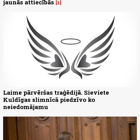
jaunās attiecībās
1
Laime pārvēršas traģēdijā. Sieviete
Kuldīgas slimnīcā piedzīvo ko
neiedomājamu