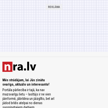
Mēs strādājam, lai Jūs zinātu
svarīgo, aktuālo un interesanto!
Portāla pārliecība ir tajā, ka nav
mazsvarīgu lietu – lasītājs ir ne vien
jāinformē, jābrīdina un jāizglīto, bet arī
jādod brīdis atelpai no dienas
saspringtajiem darbiem.