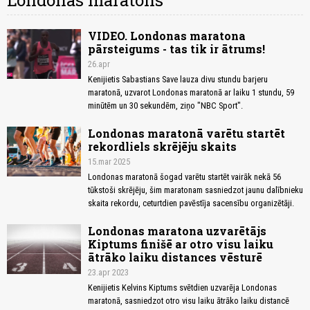
Londonas maratons
VIDEO. Londonas maratona
pārsteigums - tas tik ir ātrums!
26.apr
Kenijietis Sabastians Save lauza divu stundu barjeru
maratonā, uzvarot Londonas maratonā ar laiku 1 stundu, 59
minūtēm un 30 sekundēm, ziņo "NBC Sport".
Londonas maratonā varētu startēt
rekordliels skrējēju skaits
15.mar 2025
Londonas maratonā šogad varētu startēt vairāk nekā 56
tūkstoši skrējēju, šim maratonam sasniedzot jaunu dalībnieku
skaita rekordu, ceturtdien pavēstīja sacensību organizētāji.
Londonas maratona uzvarētājs
Kiptums finišē ar otro visu laiku
ātrāko laiku distances vēsturē
23.apr 2023
Kenijietis Kelvins Kiptums svētdien uzvarēja Londonas
maratonā, sasniedzot otro visu laiku ātrāko laiku distancē