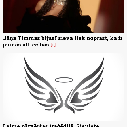
Jāņa Timmas bijusī sieva liek noprast, ka ir
jaunās attiecībās
1
Laime pārvēršas traģēdijā. Sieviete