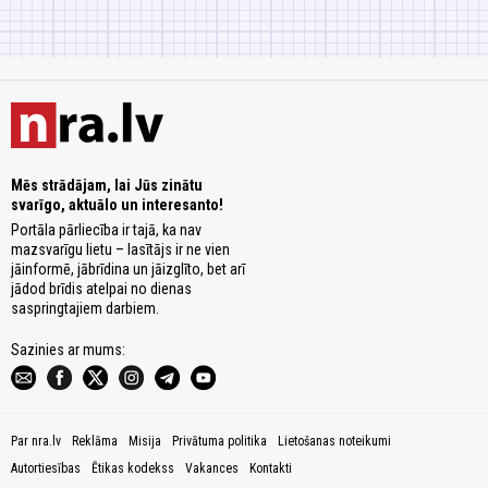
Mēs strādājam, lai Jūs zinātu
svarīgo, aktuālo un interesanto!
Portāla pārliecība ir tajā, ka nav
mazsvarīgu lietu – lasītājs ir ne vien
jāinformē, jābrīdina un jāizglīto, bet arī
jādod brīdis atelpai no dienas
saspringtajiem darbiem.
Sazinies ar mums:
Par nra.lv
Reklāma
Misija
Privātuma politika
Lietošanas noteikumi
Autortiesības
Ētikas kodekss
Vakances
Kontakti