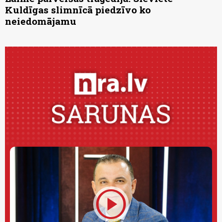
Kuldīgas slimnīcā piedzīvo ko
neiedomājamu
play_circle