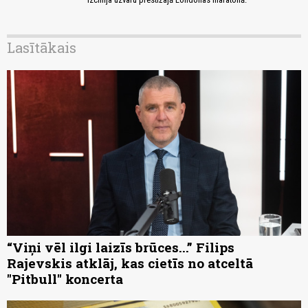
Lasītākais
“Viņi vēl ilgi laizīs brūces...” Filips
Rajevskis atklāj, kas cietīs no atceltā
"Pitbull" koncerta