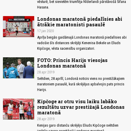
vēsturē, bet sievietēm triumfēja Nīderlandi pārstāvošā Sifana
Hasana.
Londonas maratonā piedalīsies abi
ātrākie maratonisti pasaulē
17.jan 2020
Aprīļa beigās gaidāmajā Londonas maratonā piedalīsies abi
vadošie šīs distances skrējēji Kenenisa Bekele un Eliuds
Kipčoge, vēsta sacensību organizatori.
FOTO: Princis Harijs viesojas
Londonas maratonā
28.apr 2019
Svētdien, 28.aprīlī, Londonā noticis viens no prestižākajiem
maratoniem pasaulē, kurā skrējējus apbalvojis pats princis
Harijs.
Kipčoge ar otru visu laiku labāko
rezultātu uzvar prestižajā Londonas
maratonā
28.apr 2019
Kenijas garo distanču skrējējs Eliuds Kipčoge svētdien
izcīnīja uzvaru prestižajā Londonas maratonā.