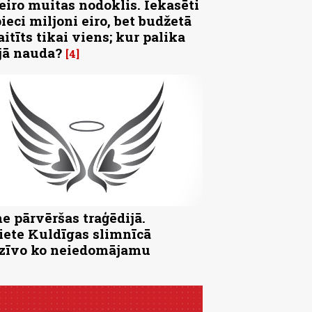
 eiro muitas nodoklis. Iekasēti
pieci miljoni eiro, bet budžetā
aitīts tikai viens; kur palika
jā nauda?
4
e pārvēršas traģēdijā.
iete Kuldīgas slimnīcā
zīvo ko neiedomājamu