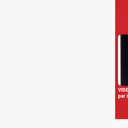
VIDE
par 