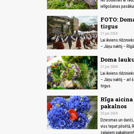
No šodienas ar rad
ielīgošanas pasāku
FOTO: Doma
tirgus
21.jun 2024
Lai ikviens rīdzinie
– Jāņu naktij – Rīg
Doma laukum
21.jun 2024
Lai ikviens rīdzinie
– Jāņu naktij – arī 
tirgus.
Rīga aicina
pakalnos
20.jun 2024
Dziesmas un danči, 
viss tepat pilsētā, 
zaļajiem pakalniem! 