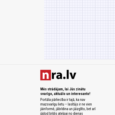
Mēs strādājam, lai Jūs zinātu
svarīgo, aktuālo un interesanto!
Portāla pārliecība ir tajā, ka nav
mazsvarīgu lietu – lasītājs ir ne vien
jāinformē, jābrīdina un jāizglīto, bet arī
jādod brīdis atelpai no dienas