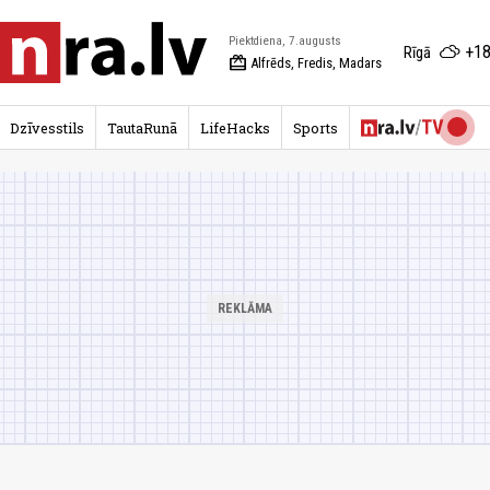
Piektdiena, 7.augusts
+18
Rīgā
redeem
Alfrēds, Fredis, Madars
Dzīvesstils
TautaRunā
LifeHacks
Sports