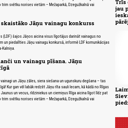
Trīs
o trim svētku norises vietām – Mežaparkā, Dzegužkalnā vai
jau 
iesk
pārē
s skaistāko Jāņu vainagu konkurss
s (LDF) šajos Jāņos aicina visus līgotājus darināt vainagus no
m un piedalīties Jāņu vainagu konkursā, informē LDF komunikācijas
a-Kalniņa.
danči un vainagu pīšana. Jāņu
īgā
vainagi un Jāņu zāles, siera siešana un ugunskuru degšana – tas
Rīgā! Kur gan vēl labāk redzēt Jāņu rīta sauli lecam, kā kādā no Rīgas
Laim
Jaunus un vecus, rīdziniekus un ciemiņus Rīga aicina līgot līdz pat
Siev
o trim svētku norises vietām – Mežaparkā, Dzegužkalnā vai
pied