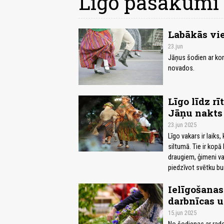
Līgo pasākumi
Labākās vie
23.jun
Jāņus šodien ar kon
novados.
Līgo līdz r
Jāņu nakts
23.jun 2025
Līgo vakars ir laiks
siltumā. Tie ir kopā
draugiem, ģimeni vai 
piedzīvot svētku bur
Ielīgošanas
darbnīcas u
15.jun 2025