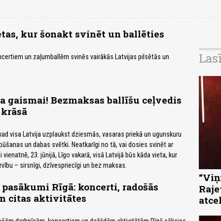
tas, kur šonakt svinēt un ballēties
Las
certiem un zaļumballēm svinēs vairākās Latvijas pilsētās un
īta gaismai! Bezmaksas ballīšu ceļvedis
 krāsā
, kad visa Latvija uzplaukst dziesmās, vasaras priekā un ugunskuru
 būšanas un dabas svētki. Neatkarīgi no tā, vai dosies svinēt ar
vienatnē, 23. jūnijā, Līgo vakarā, visā Latvijā būs kāda vieta, kur
vību – sirsnīgi, dzīvespriecīgi un bez maksas.
“Viņi
 pasākumi Rīgā: koncerti, radošās
Raje
n citas aktivitātes
atce