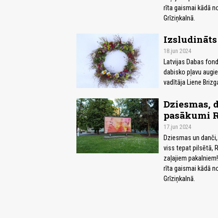
rīta gaismai kādā n
Grīziņkalnā.
Izsludināt
18.jun 2024
Latvijas Dabas fond
dabisko pļavu augie
vadītāja Liene Brizg
Dziesmas, 
pasākumi R
17.jun 2024
Dziesmas un danči, 
viss tepat pilsētā, 
zaļajiem pakalniem! 
rīta gaismai kādā n
Grīziņkalnā.