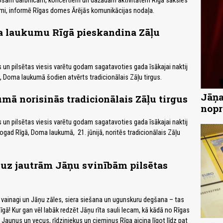
ošām darbnīcām, koncertiem un dažādām aktivitātēm Rīgā sāksies
mi, informē Rīgas domes Ārējās komunikācijas nodaļa.
 laukumu Rīgā pieskandina Zāļu
ks un pilsētas viesis varētu godam sagatavoties gada īsākajai naktij
ā, Doma laukumā šodien atvērts tradicionālais Zāļu tirgus.
Jāņa
ā norisinās tradicionālais Zāļu tirgus
nopr
ks un pilsētas viesis varētu godam sagatavoties gada īsākajai naktij
šogad Rīgā, Doma laukumā, 21. jūnijā, noritēs tradicionālais Zāļu
 uz jautrām Jāņu svinībām pilsētas
vainagi un Jāņu zāles, siera siešana un ugunskuru degšana – tas
Rīgā! Kur gan vēl labāk redzēt Jāņu rīta sauli lecam, kā kādā no Rīgas
Jaunus un vecus, rīdziniekus un ciemiņus Rīga aicina līgot līdz pat