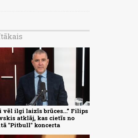
ītākais
 vēl ilgi laizīs brūces...” Filips
vskis atklāj, kas cietīs no
ltā "Pitbull" koncerta