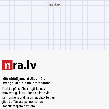
Mēs strādājam, lai Jūs zinātu
svarīgo, aktuālo un interesanto!
Portāla pārliecība ir tajā, ka nav
mazsvarīgu lietu – lasītājs ir ne vien
jāinformē, jābrīdina un jāizglīto, bet arī
jādod brīdis atelpai no dienas
saspringtajiem darbiem.