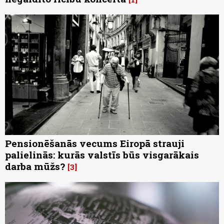
Pensionēšanās vecums Eiropā strauji
palielinās: kurās valstīs būs visgarākais
darba mūžs?
3