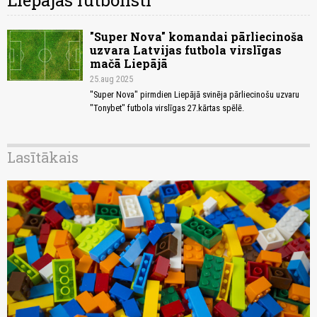
Liepājas futbolisti
"Super Nova" komandai pārliecinoša
uzvara Latvijas futbola virslīgas
mačā Liepājā
25.aug 2025
"Super Nova" pirmdien Liepājā svinēja pārliecinošu uzvaru
"Tonybet" futbola virslīgas 27.kārtas spēlē.
Lasītākais