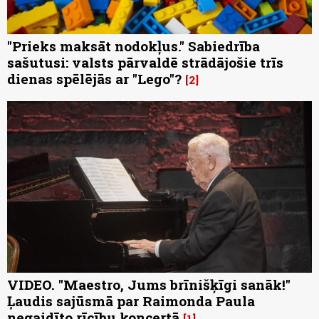
"Prieks maksāt nodokļus." Sabiedrība
sašutusi: valsts pārvaldē strādājošie trīs
dienas spēlējās ar "Lego"?
2
VIDEO. "Maestro, Jums brīnišķīgi sanāk!"
Ļaudis sajūsmā par Raimonda Paula
negaidīto rīcību koncertā
1