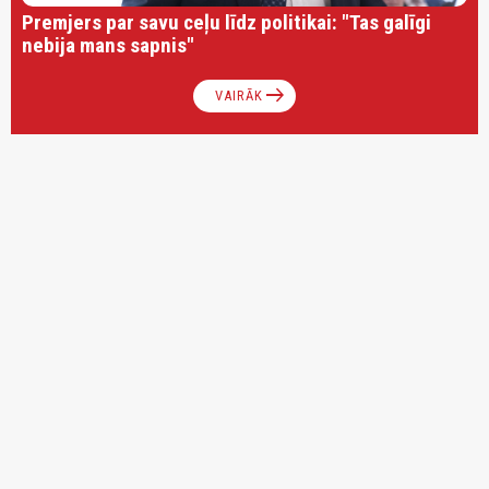
Premjers par savu ceļu līdz politikai: "Tas galīgi
nebija mans sapnis"
arrow_right_alt
VAIRĀK