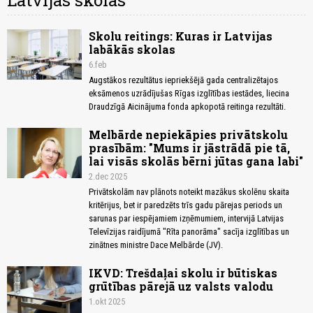
Latvijas skolas
Skolu reitings: Kuras ir Latvijas
labākās skolas
6.feb
Augstākos rezultātus iepriekšējā gada centralizētajos
eksāmenos uzrādījušas Rīgas izglītības iestādes, liecina
Draudzīgā Aicinājuma fonda apkopotā reitinga rezultāti.
Melbārde nepiekāpies privātskolu
prasībām: "Mums ir jāstrādā pie tā,
lai visās skolās bērni jūtas gana labi"
2.dec 2025
Privātskolām nav plānots noteikt mazākus skolēnu skaita
kritērijus, bet ir paredzēts trīs gadu pārejas periods un
sarunas par iespējamiem izņēmumiem, intervijā Latvijas
Televīzijas raidījumā "Rīta panorāma" sacīja izglītības un
zinātnes ministre Dace Melbārde (JV).
IKVD: Trešdaļai skolu ir būtiskas
grūtības pārejā uz valsts valodu
1.okt 2025