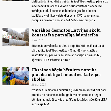
Lielākajā daļā jeb divās trešdaļās izglītības iestāžu pāreja uz
mācībām tikai latviešu valodā norit atbilstoši plānam, bet
trešdaļā skolu konstatētas būtiskas grūtības, liecina
Izglītības kvalitātes valsts dienesta (IKVD) ziņojums par
pāreju uz "vienoto skolu" 2024./2025.mācību gadā.
Vairākos desmitos Latvijas skolu
konstatēta patvaļīga būvniecība
6.sep 2025
Būvniecības valsts kontroles birojs (BVKB) lielākajai daļai
pārbaudīto izglītības iestāžu - 43 no 49 - konstatētas
neatbilstības, pārsvarā saistībā ar patvaļīgu būvniecību,
aģentūru LETA informēja birojā.
Ukrainas bēgļu bērniem noteiks
prasību obligāti mācīties Latvijas
skolās
26.apr 2024
Izglītības un zinātnes ministrija (IZM) plāno noteikt obligātu
prasību no nākamā mācību gada visiem Ukrainas bēgļu
bērniem apmeklēt Latvijas izglītības iestādes, aģentūru LETA
informēja IZM.