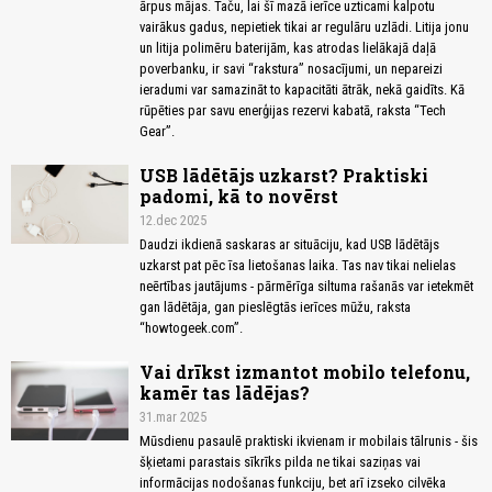
ārpus mājas. Taču, lai šī mazā ierīce uzticami kalpotu
vairākus gadus, nepietiek tikai ar regulāru uzlādi. Litija jonu
un litija polimēru baterijām, kas atrodas lielākajā daļā
poverbanku, ir savi “rakstura” nosacījumi, un nepareizi
ieradumi var samazināt to kapacitāti ātrāk, nekā gaidīts. Kā
rūpēties par savu enerģijas rezervi kabatā, raksta “Tech
Gear”.
USB lādētājs uzkarst? Praktiski
padomi, kā to novērst
12.dec 2025
Daudzi ikdienā saskaras ar situāciju, kad USB lādētājs
uzkarst pat pēc īsa lietošanas laika. Tas nav tikai nelielas
neērtības jautājums - pārmērīga siltuma rašanās var ietekmēt
gan lādētāja, gan pieslēgtās ierīces mūžu, raksta
“howtogeek.com”.
Vai drīkst izmantot mobilo telefonu,
kamēr tas lādējas?
31.mar 2025
Mūsdienu pasaulē praktiski ikvienam ir mobilais tālrunis - šis
šķietami parastais sīkrīks pilda ne tikai saziņas vai
informācijas nodošanas funkciju, bet arī izseko cilvēka