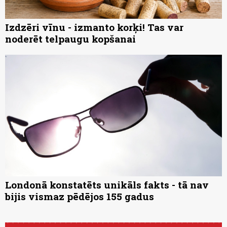
Izdzēri vīnu - izmanto korķi! Tas var
noderēt telpaugu kopšanai
Londonā konstatēts unikāls fakts - tā nav
bijis vismaz pēdējos 155 gadus