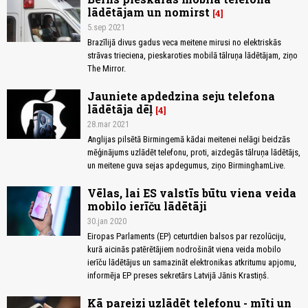
lādētājam un nomirst
4
5.sep 2021
Brazīlijā divus gadus veca meitene mirusi no elektriskās
strāvas trieciena, pieskaroties mobilā tālruņa lādētājam, ziņo
The Mirror.
Jauniete apdedzina seju telefona
lādētāja dēļ
4
28.mar 2021
Anglijas pilsētā Birmingemā kādai meitenei nelāgi beidzās
mēģinājums uzlādēt telefonu, proti, aizdegās tālruņa lādētājs,
un meitene guva sejas apdegumus, ziņo BirminghamLive.
Vēlas, lai ES valstīs būtu viena veida
mobilo ierīču lādētāji
30.jan 2020
Eiropas Parlaments (EP) ceturtdien balsos par rezolūciju,
kurā aicinās patērētājiem nodrošināt viena veida mobilo
ierīču lādētājus un samazināt elektronikas atkritumu apjomu,
informēja EP preses sekretārs Latvijā Jānis Krastiņš.
Kā pareizi uzlādēt telefonu - mīti un