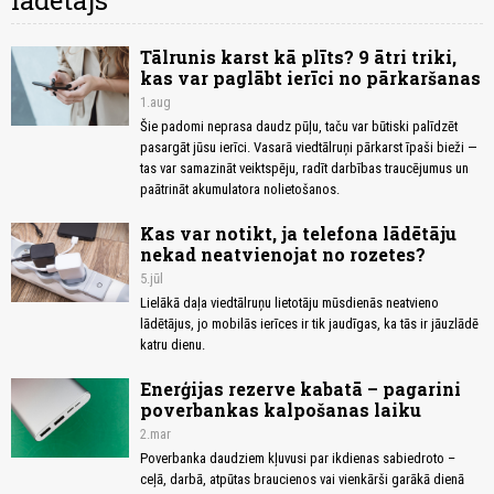
lādētājs
Tālrunis karst kā plīts? 9 ātri triki,
kas var paglābt ierīci no pārkaršanas
1.aug
Šie padomi neprasa daudz pūļu, taču var būtiski palīdzēt
pasargāt jūsu ierīci. Vasarā viedtālruņi pārkarst īpaši bieži —
tas var samazināt veiktspēju, radīt darbības traucējumus un
paātrināt akumulatora nolietošanos.
Kas var notikt, ja telefona lādētāju
nekad neatvienojat no rozetes?
5.jūl
Lielākā daļa viedtālruņu lietotāju mūsdienās neatvieno
lādētājus, jo mobilās ierīces ir tik jaudīgas, ka tās ir jāuzlādē
katru dienu.
Enerģijas rezerve kabatā – pagarini
poverbankas kalpošanas laiku
2.mar
Poverbanka daudziem kļuvusi par ikdienas sabiedroto –
ceļā, darbā, atpūtas braucienos vai vienkārši garākā dienā