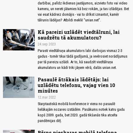
darbībai, palīdz ikdienas jautājumos, aizvieto foto vai video
kameru, un nereti jūtamies kā bez rokām, ja tas izlādējas. Bet
vai esat kādreiz domājis - vai to drīkst izmantot, kamēr
tālrunis lādējas? Atbildi meklē “unian.net”.
Kā pareizi uzlādēt viedtālruni, lai
saudzētu tā akumulatoru?
24.sep 2023
Parasti viedtālruņa akumulators labi darbojas vismaz 2-3
gadus - tomēr tikai tādā gadījumā, ja ievērosiet norādījumus
par tā pareizu uzlādi. Ar to, kā saudzēt viedtālruņa
akumulatoru un kādi triki jāņem vērā, dalās unian.net.
Pasaulē ātrākais lādētājs: lai
uzlādētu telefonu, vajag vien 10
minūtes
12.mar 2022
Starptautiskā mobilā konference ir viena no pasaulē
lielākajām nozares izstādēm. Pasākums notiek katru gadu
kopš 2009. gada, bet 2020. gadā tikšanās tika atcelta
pandēmijas dēļ.
Bērns pieskaras mobilā telefona