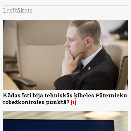
Lasītākais
Kādas īsti bija tehniskās ķibeles Pāternieku
robežkontroles punktā?
1