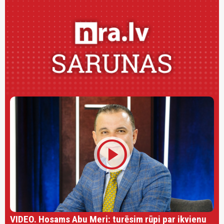
play_circle
VIDEO. Hosams Abu Meri: turēsim rūpi par ikvienu