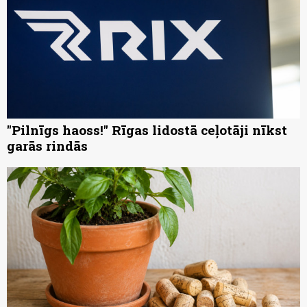
"Pilnīgs haoss!" Rīgas lidostā ceļotāji nīkst
garās rindās