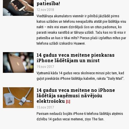
patiesība!
12.nov 2018
Viedtālruņa akumulators vienmēr ir pilnībā jāizlādē pirms
katras uzlādes un telefonu nevajadzētu atstāt pie lādētāja visu
nakti – mēs visi esam dzirdējuši šos un citus padomus, ko
parasti iesaka saistībā ar tālruņa uzlādi. Taču kas no tā visa ir
patiesība un kas ir tikai mīts? Piecus plaši izplatītus mītus par
telefona uzlādi izskaidro Huawei.
14 gadus veca meitene pieskaras
iPhone lādētājam un mirst
19.nov 2017
Vjetnamā kāda 14 gadus veca skolniece mirusi pēc tam, kad
guļot pieskārās iPhone lādētāja kabelim, raksta "Daily Mail".
14 gadus veca meitene no iPhone
lādētāja saņēmusi nāvējošu
elektrošoku
1
15.nov 2017
Pavisam nedaudz bojāts iPhone 6 telefona lādētājs atņēmis
dzīvību 14 gadus vecai meitenei, ziņo The Sun.