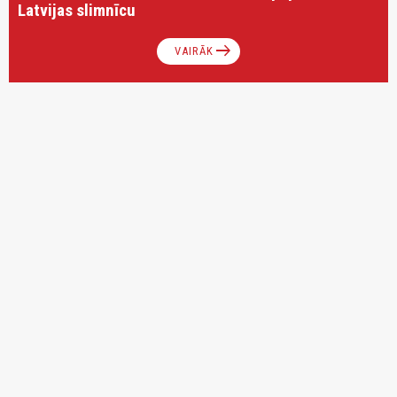
Latvijas slimnīcu
arrow_right_alt
VAIRĀK