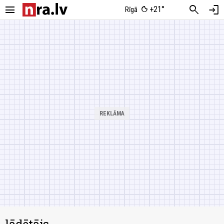
menu
search
login
+21°
Rīgā