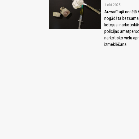
1.okt 2025
Aizvadītajā nedēļā 
nogādāta bezsamaņa
lietojusi narkotiskā
policijas amatpers
narkotisko vielu apr
izmeklēšana.