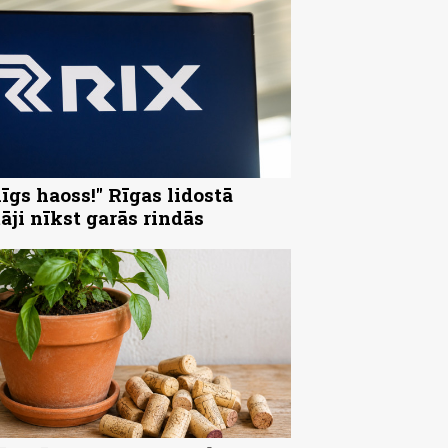
nīgs haoss!" Rīgas lidostā
tāji nīkst garās rindās