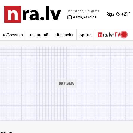
Ceturtdiena, 6.augusts
+21°
Rīgā
redeem
Aisma, Askolds
Dzīvesstils
TautaRunā
LifeHacks
Sports