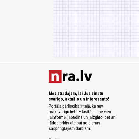
Mēs strādājam, lai Jūs zinātu
svarīgo, aktuālo un interesanto!
Portāla pārliecība ir tajā, ka nav
mazsvarīgu lietu – lasītājs ir ne vien
jāinformē, jābrīdina un jāizglīto, bet arī
jādod brīdis atelpai no dienas
saspringtajiem darbiem.