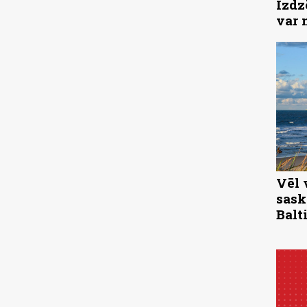
Izdz
var 
Vēl 
sask
Balti