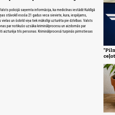
Valsts policijā saņemta informācija, ka medicīnas iestādē Kuldīgā
s stāvoklī esoša 21 gadus veca sieviete, kura, iespējams,
s vielas un šobrīd viņa tiek mākslīgi uzturēta pie dzīvības. Valsts
onas par notikušo uzsāka kriminālprocesu un aizdomās par
iti aizturēja trīs personas. Kriminālprocesā turpinās pirmstiesas
"Pil
ceļo