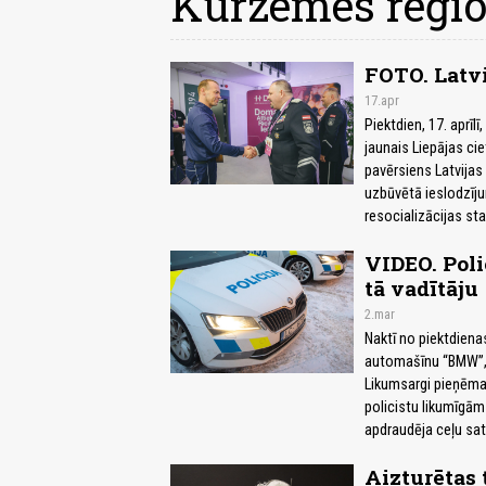
Kurzemes reģi
FOTO. Latvi
17.apr
Piektdien, 17. aprīlī
jaunais Liepājas ci
pavērsiens Latvijas
uzbūvētā ieslodzījum
resocializācijas st
VIDEO. Poli
tā vadītāju
2.mar
Naktī no piektdiena
automašīnu “BMW”, k
Likumsargi pieņēma 
policistu likumīgām
apdraudēja ceļu sa
Aizturētas 