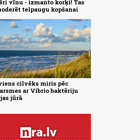
ēri vīnu - izmanto korķi! Tas
noderēt telpaugu kopšanai
viens cilvēks miris pēc
arsmes ar Vibrio baktēriju
jas jūrā