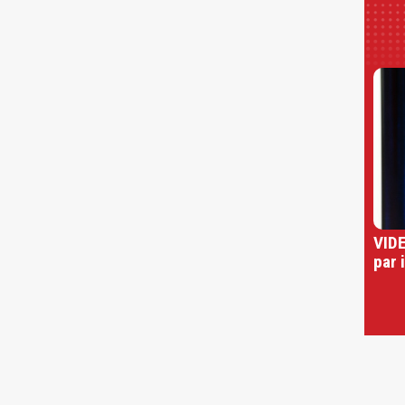
VIDE
par 