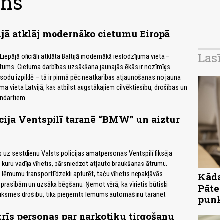
ons
jā atklāj modernāko cietumu Eiropā
Las
, Liepājā oficiāli atklāta Baltijā modernākā ieslodzījuma vieta –
etums. Cietuma darbības uzsākšana jaunajās ēkās ir nozīmīgs
 sodu izpildē – tā ir pirmā pēc neatkarības atjaunošanas no jauna
a vieta Latvijā, kas atbilst augstākajiem cilvēktiesību, drošības un
andartiem.
cija Ventspilī taranē “BMW” un aiztur
s uz sestdienu Valsts policijas amatpersonas Ventspilī fiksēja
uru vadīja vīrietis, pārsniedzot atļauto braukšanas ātrumu.
lēmumu transportlīdzekli apturēt, taču vīrietis nepakļāvās
Kāda
 prasībām un uzsāka bēgšanu. Ņemot vērā, ka vīrietis būtiski
Pāte
tiksmes drošību, tika pieņemts lēmums automašīnu taranēt.
pun
trīs personas par narkotiku tirgošanu