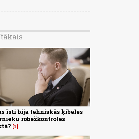
ītākais
s īsti bija tehniskās ķibeles
rnieku robežkontroles
ktā?
1