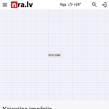
menu
search
login
+24°
Rīgā