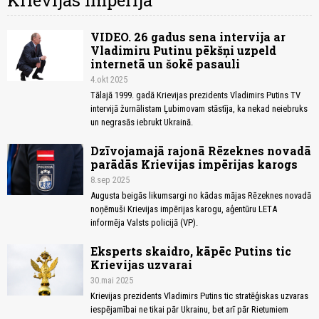
Krievijas impērija
VIDEO. 26 gadus sena intervija ar
Vladimiru Putinu pēkšņi uzpeld
internetā un šokē pasauli
4.okt 2025
Tālajā 1999. gadā Krievijas prezidents Vladimirs Putins TV
intervijā žurnālistam Ļubimovam stāstīja, ka nekad neiebruks
un negrasās iebrukt Ukrainā.
Dzīvojamajā rajonā Rēzeknes novadā
parādās Krievijas impērijas karogs
8.sep 2025
Augusta beigās likumsargi no kādas mājas Rēzeknes novadā
noņēmuši Krievijas impērijas karogu, aģentūru LETA
informēja Valsts policijā (VP).
Eksperts skaidro, kāpēc Putins tic
Krievijas uzvarai
30.mai 2025
Krievijas prezidents Vladimirs Putins tic stratēģiskas uzvaras
iespējamībai ne tikai pār Ukrainu, bet arī pār Rietumiem