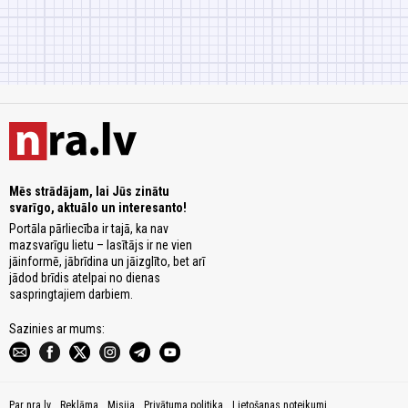
Mēs strādājam, lai Jūs zinātu
svarīgo, aktuālo un interesanto!
Portāla pārliecība ir tajā, ka nav
mazsvarīgu lietu – lasītājs ir ne vien
jāinformē, jābrīdina un jāizglīto, bet arī
jādod brīdis atelpai no dienas
saspringtajiem darbiem.
Sazinies ar mums:
Par nra.lv
Reklāma
Misija
Privātuma politika
Lietošanas noteikumi