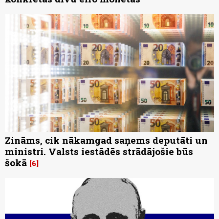
Zināms, cik nākamgad saņems deputāti un
ministri. Valsts iestādēs strādājošie būs
šokā
6