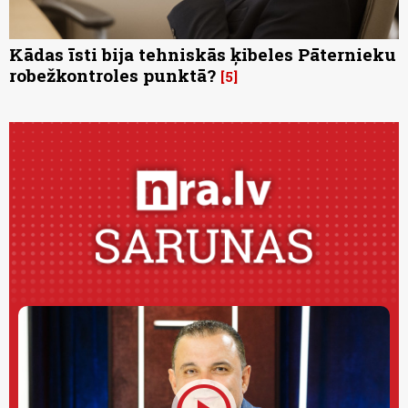
Kādas īsti bija tehniskās ķibeles Pāternieku
robežkontroles punktā?
5