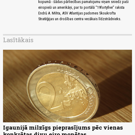
kopumā - šādas pārliecības pamatojumu viņam sniedz paši
eiropieši un amerikāņi, par to portālā “19fortyfive” raksta
Endrū A. Mihta, ASV Atlantijas padomes Skoukrofta
Stratēģijas un drošības centra vecākais līdzstrādnieks.
Lasītākais
Igaunijā milzīgs pieprasījums pēc vienas
konkrētas divu eiro monētas