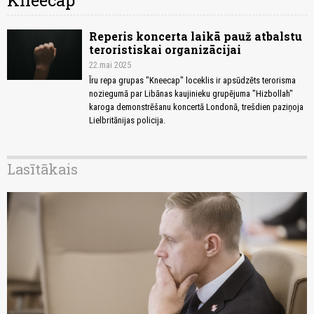
Kneecap
Reperis koncerta laikā pauž atbalstu
teroristiskai organizācijai
22.mai 2025
Īru repa grupas "Kneecap" loceklis ir apsūdzēts terorisma
noziegumā par Libānas kaujinieku grupējuma "Hizbollah"
karoga demonstrēšanu koncertā Londonā, trešdien paziņoja
Lielbritānijas policija.
Lasītākais