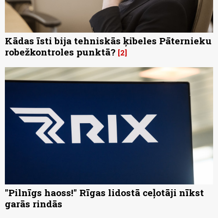
Kādas īsti bija tehniskās ķibeles Pāternieku
robežkontroles punktā?
2
"Pilnīgs haoss!" Rīgas lidostā ceļotāji nīkst
garās rindās