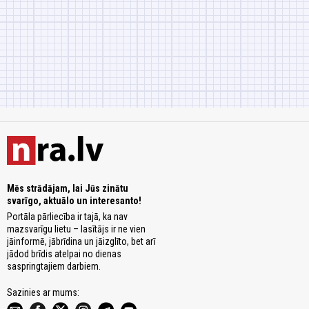
Mēs strādājam, lai Jūs zinātu
svarīgo, aktuālo un interesanto!
Portāla pārliecība ir tajā, ka nav
mazsvarīgu lietu – lasītājs ir ne vien
jāinformē, jābrīdina un jāizglīto, bet arī
jādod brīdis atelpai no dienas
saspringtajiem darbiem.
Sazinies ar mums: