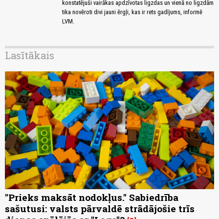
konstatējuši vairākas apdzīvotas ligzdas un vienā no ligzdām
tika novēroti divi jauni ērgļi, kas ir rets gadījums, informē
LVM.
Lasītākais
"Prieks maksāt nodokļus." Sabiedrība
sašutusi: valsts pārvaldē strādājošie trīs