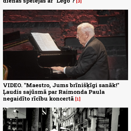
dienas spēlējās ar "Lego"?
3
VIDEO. "Maestro, Jums brīnišķīgi sanāk!"
Ļaudis sajūsmā par Raimonda Paula
negaidīto rīcību koncertā
1