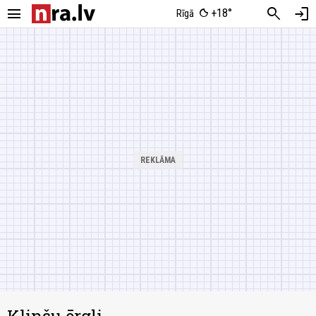
menu
search
login
+18°
Rīgā