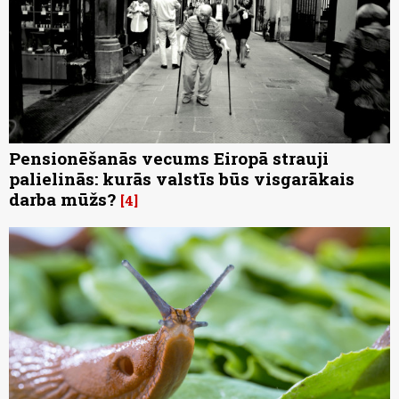
Pensionēšanās vecums Eiropā strauji
palielinās: kurās valstīs būs visgarākais
darba mūžs?
4