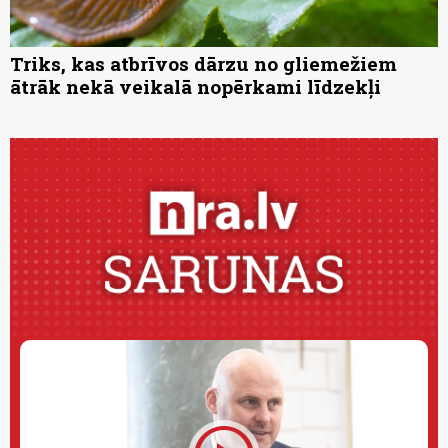
Triks, kas atbrīvos dārzu no gliemežiem
ātrāk nekā veikalā nopērkami līdzekļi