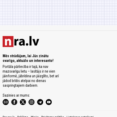
Mēs strādājam, lai Jūs zinātu
svarīgo, aktuālo un interesanto!
Portāla pārliecība ir tajā, ka nav
mazsvarīgu lietu – lasītājs ir ne vien
jāinformē, jābrīdina un jāizglīto, bet arī
jādod brīdis atelpai no dienas
saspringtajiem darbiem.
Sazinies ar mums: