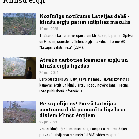
Klinšu ērgļi
Nozīmīgs notikums Latvijas dabā -
klinšu ērgļu pārim izšķīlies mazulis
10.mai 2025
Tiešraides kamerās vērojamajam klinšu ērgļu pārim - Spilvei
un Grīslim, šonedēļ izšķīlies ērgļu mazulis, informē AS
"Latvijas valsts meži" (LVM).
Atsāks darboties kameras ērgļu un
klinšu ērgļu ligzdās
26.mar 2024
Darbību atsāks AS "Latvijas valsts mežu" (LVM) izvietotās
kameras ērgļu un klinšu ērgļu ligzdu novērošanai, liecina
LVM publiskotā informācija.
Rets gadījums! Purvā Latvijas
austrumu daļā pamanīta ligzda ar
diviem klinšu ērgļiem
29.jun 2023
Veicot klinšu ērgļu monitoringu, Latvijas austrumu daļas
purvos "Latvijas valsts mežu" (LVM) vides eksperti