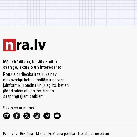
Mēs strādājam, lai Jūs zinātu
svarīgo, aktuālo un interesanto!
Portāla pārliecība ir tajā, ka nav
mazsvarīgu lietu – lasītājs ir ne vien
jāinformē, jābrīdina un jāizglīto, bet arī
jādod brīdis atelpai no dienas
saspringtajiem darbiem.
Sazinies ar mums:
Par nra.lv
Reklāma
Misija
Privātuma politika
Lietošanas noteikumi