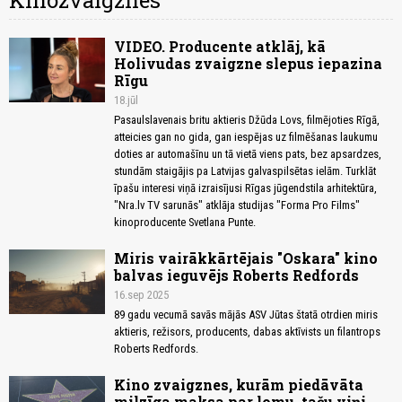
Kinozvaigznes
VIDEO. Producente atklāj, kā
Holivudas zvaigzne slepus iepazina
Rīgu
18.jūl
Pasaulslavenais britu aktieris Džūda Lovs, filmējoties Rīgā,
atteicies gan no gida, gan iespējas uz filmēšanas laukumu
doties ar automašīnu un tā vietā viens pats, bez apsardzes,
stundām staigājis pa Latvijas galvaspilsētas ielām. Turklāt
īpašu interesi viņā izraisījusi Rīgas jūgendstila arhitektūra,
"Nra.lv TV sarunās" atklāja studijas "Forma Pro Films"
kinoproducente Svetlana Punte.
Miris vairākkārtējais "Oskara" kino
balvas ieguvējs Roberts Redfords
16.sep 2025
89 gadu vecumā savās mājās ASV Jūtas štatā otrdien miris
aktieris, režisors, producents, dabas aktīvists un filantrops
Roberts Redfords.
Kino zvaigznes, kurām piedāvāta
milzīga maksa par lomu, taču viņi