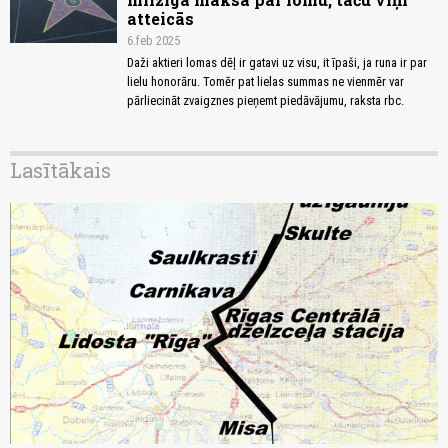
atteicās
6.feb 2025
Daži aktieri lomas dēļ ir gatavi uz visu, it īpaši, ja runa ir par
lielu honorāru. Tomēr pat lielas summas ne vienmēr var
pārliecināt zvaigznes pieņemt piedāvājumu, raksta rbc.
Lasītākais