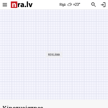
menu
search
login
+23°
Rīgā