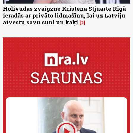
Holivudas zvaigzne Kristena Stjuarte Rīgā
ieradās ar privāto lidmašīnu, lai uz Latviju
atvestu savu suni un kaķi
2
play_circle