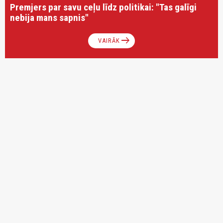
Premjers par savu ceļu līdz politikai: "Tas galīgi
nebija mans sapnis"
arrow_right_alt
VAIRĀK