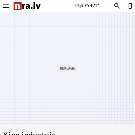
menu
search
login
+21°
Rīgā