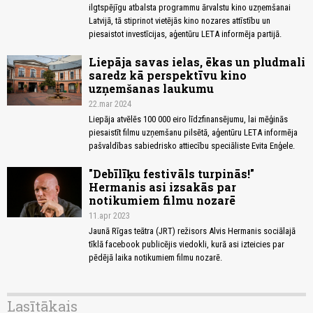
ilgtspējīgu atbalsta programmu ārvalstu kino uzņemšanai
Latvijā, tā stiprinot vietējās kino nozares attīstību un
piesaistot investīcijas, aģentūru LETA informēja partijā.
Liepāja savas ielas, ēkas un pludmali
saredz kā perspektīvu kino
uzņemšanas laukumu
22.mar 2024
Liepāja atvēlēs 100 000 eiro līdzfinansējumu, lai mēģinās
piesaistīt filmu uzņemšanu pilsētā, aģentūru LETA informēja
pašvaldības sabiedrisko attiecību speciāliste Evita Enģele.
"Debīlīķu festivāls turpinās!"
Hermanis asi izsakās par
notikumiem filmu nozarē
11.apr 2023
Jaunā Rīgas teātra (JRT) režisors Alvis Hermanis sociālajā
tīklā facebook publicējis viedokli, kurā asi izteicies par
pēdējā laika notikumiem filmu nozarē.
Lasītākais