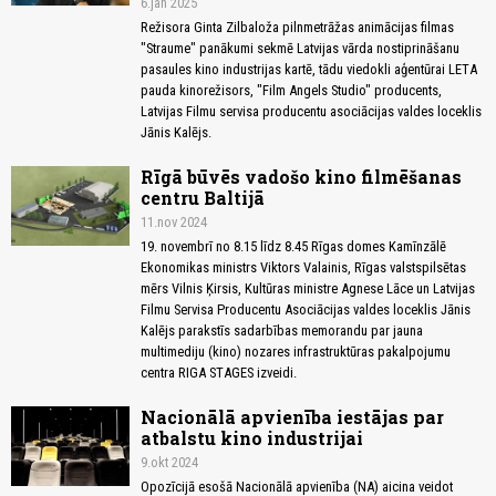
6.jan 2025
Režisora Ginta Zilbaloža pilnmetrāžas animācijas filmas
"Straume" panākumi sekmē Latvijas vārda nostiprināšanu
pasaules kino industrijas kartē, tādu viedokli aģentūrai LETA
pauda kinorežisors, "Film Angels Studio" producents,
Latvijas Filmu servisa producentu asociācijas valdes loceklis
Jānis Kalējs.
Rīgā būvēs vadošo kino filmēšanas
centru Baltijā
11.nov 2024
19. novembrī no 8.15 līdz 8.45 Rīgas domes Kamīnzālē
Ekonomikas ministrs Viktors Valainis, Rīgas valstspilsētas
mērs Vilnis Ķirsis, Kultūras ministre Agnese Lāce un Latvijas
Filmu Servisa Producentu Asociācijas valdes loceklis Jānis
Kalējs parakstīs sadarbības memorandu par jauna
multimediju (kino) nozares infrastruktūras pakalpojumu
centra RIGA STAGES izveidi.
Nacionālā apvienība iestājas par
atbalstu kino industrijai
9.okt 2024
Opozīcijā esošā Nacionālā apvienība (NA) aicina veidot