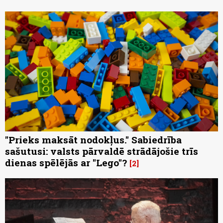
"Prieks maksāt nodokļus." Sabiedrība
sašutusi: valsts pārvaldē strādājošie trīs
dienas spēlējās ar "Lego"?
2