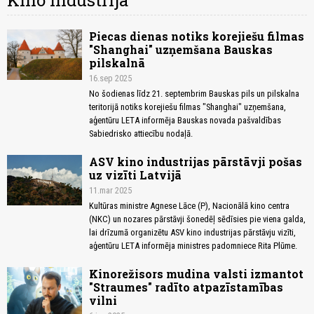
Kino industrija
Piecas dienas notiks korejiešu filmas
"Shanghai" uzņemšana Bauskas
pilskalnā
16.sep 2025
No šodienas līdz 21. septembrim Bauskas pils un pilskalna
teritorijā notiks korejiešu filmas "Shanghai" uzņemšana,
aģentūru LETA informēja Bauskas novada pašvaldības
Sabiedrisko attiecību nodaļā.
ASV kino industrijas pārstāvji pošas
uz vizīti Latvijā
11.mar 2025
Kultūras ministre Agnese Lāce (P), Nacionālā kino centra
(NKC) un nozares pārstāvji šonedēļ sēdīsies pie viena galda,
lai drīzumā organizētu ASV kino industrijas pārstāvju vizīti,
aģentūru LETA informēja ministres padomniece Rita Plūme.
Kinorežisors mudina valsti izmantot
"Straumes" radīto atpazīstamības
vilni