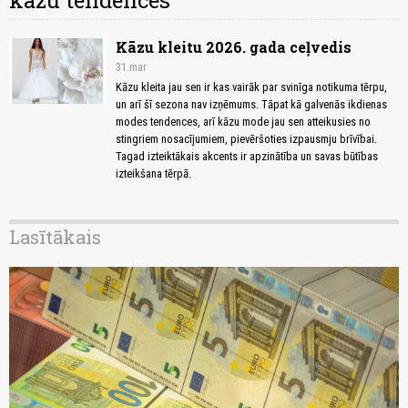
kāzu tendences
Kāzu kleitu 2026. gada ceļvedis
31.mar
Kāzu kleita jau sen ir kas vairāk par svinīga notikuma tērpu,
un arī šī sezona nav izņēmums. Tāpat kā galvenās ikdienas
modes tendences, arī kāzu mode jau sen atteikusies no
stingriem nosacījumiem, pievēršoties izpausmju brīvībai.
Tagad izteiktākais akcents ir apzinātība un savas būtības
izteikšana tērpā.
Lasītākais