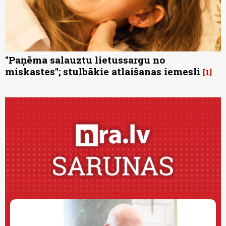
"Paņēma salauztu lietussargu no
miskastes"; stulbākie atlaišanas iemesli
1