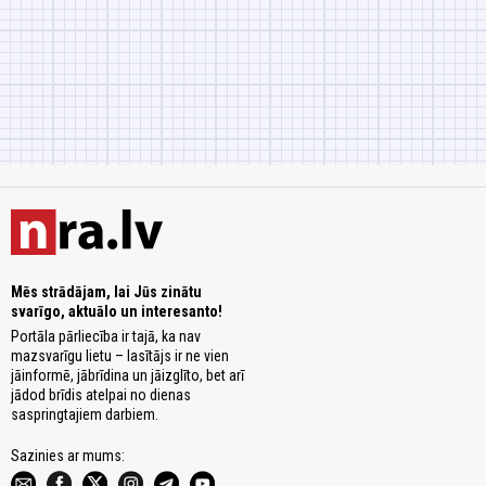
Mēs strādājam, lai Jūs zinātu
svarīgo, aktuālo un interesanto!
Portāla pārliecība ir tajā, ka nav
mazsvarīgu lietu – lasītājs ir ne vien
jāinformē, jābrīdina un jāizglīto, bet arī
jādod brīdis atelpai no dienas
saspringtajiem darbiem.
Sazinies ar mums: