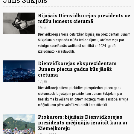
Juns Sukjols
Bijušais Dienvidkorejas prezidents uz
mūžu iemests cietumā
19.feb
Dienvidkorejas tiesa ceturtdien bijušajam prezidentam Junam
Sukjolam piesprieda mūža ieslodzījumu, atzīstot viņu par
vainīgu sacelšanās vadīšanā saistībā ar 2024. gadā
izsludināto karastāvokli.
Dienvidkorejas eksprezidentam
Junam piecus gadus būs jāsēž
cietumā
17.jan
Dienvidkorejas tiesa piektdien piespriedusi piecu gadu
cietumsodu bijušajam prezidentam Junam Sukjolam par
tiesiskuma kavēšanu un citiem noziegumiem saistībā ar viņa
mēģinājumu pērn valstī izsludināt karastāvokli.
Prokurors: bijušais Dienvidkorejas
prezidents mēģinājis izraisīt karu ar
Ziemeļkoreju