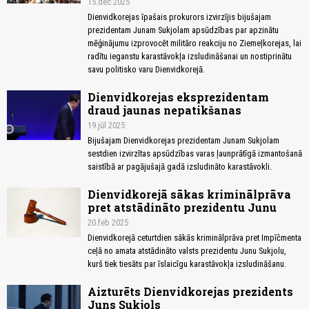
15.dec 2025
Dienvidkorejas īpašais prokurors izvirzījis bijušajam
prezidentam Junam Sukjolam apsūdzības par apzinātu
mēģinājumu izprovocēt militāro reakciju no Ziemeļkorejas, lai
radītu ieganstu karastāvokļa izsludināšanai un nostiprinātu
savu politisko varu Dienvidkorejā.
Dienvidkorejas eksprezidentam
draud jaunas nepatikšanas
19.jūl 2025
Bijušajam Dienvidkorejas prezidentam Junam Sukjolam
sestdien izvirzītas apsūdzības varas ļaunprātīgā izmantošanā
saistībā ar pagājušajā gadā izsludināto karastāvokli.
Dienvidkorejā sākas kriminālprāva
pret atstādināto prezidentu Junu
20.feb 2025
Dienvidkorejā ceturtdien sākās kriminālprāva pret Impīčmenta
ceļā no amata atstādināto valsts prezidentu Junu Sukjolu,
kurš tiek tiesāts par īslaicīgu karastāvokļa izsludināšanu.
Aizturēts Dienvidkorejas prezidents
Juns Sukjols