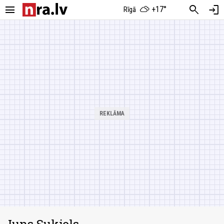
menu
search
login
+17°
Rīgā