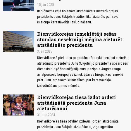
15.jan 2025
Impīčmenta ceļā no amata atstādinātais Dienvidkorejas
prezidents Juns Sukjols trešdien tika aizturēts par savu
īslaicīgo karastāvokļa izsludināšanu.
Dienvidkorejas izmeklētāji sešas
stundas nesekmīgi mēģina aizturēt
atstādināto prezidentu
3.jan 2025
Dienvidkorejā piektdien pagaidām pārtraukti centieni aizturēt
atstādināto prezidentu Junu Sukjolu, jo prezidenta apsardzes
dienests bloķē šos mēģinājumus, paziņoja Augsta ranga
amatpersonu korupcijas izmeklēšanas birojs, kas izmeklē
pret Junu ierosināto krimināllietu par karastāvokļa
izsludināšanu pirms mēneša.
Dienvidkorejas tiesa izdot orderi
atstādinātā prezidenta Juna
aizturēšanai
31.dec 2024
Dienvidkorejas tiesa otrdien izdevusi orderi atstādinātā
prezidenta Juna Sukjola aizturēšanai, ziņo aģentūra