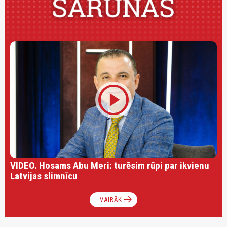
play_circle
VIDEO. Hosams Abu Meri: turēsim rūpi par ikvienu
Latvijas slimnīcu
arrow_right_alt
VAIRĀK