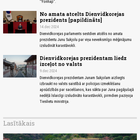
"Yonhap".
No amata atcelts Dienvidkorejas
prezidents [papildināts]
14.dec 2024
Dienvidkorejas parlaments sestdien atcēlis no amata
prezidentu Junu Sukjolu par viņa neveiksmīgo mēģinājumu
izsludināt karastāvokli.
Dienvidkorejas prezidentam liedz
izceļot no valsts
9.dec 2024
Dienvidkorejas prezidentam Junam Sukjolam aizliegts
izbraukt no valsts saistībā ar policijas izmeklēšanu
apsūdzībās par sacelšanos, kas sākta par Juna pagājušajā
nedēļā īslaicīgi izsludināto karastāvokli, pirmdien paziņoja
Tieslietu ministrija.
Lasītākais