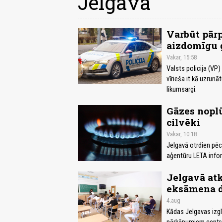
Jelgava
Varbūt pārp
aizdomīgu 
Vakar, 15:58
Valsts policija (VP)
vīrieša it kā uzrunā
likumsargi.
Gāzes noplū
cilvēki
Vakar, 10:18
Jelgavā otrdien pēc
aģentūru LETA info
Jelgavā atk
eksāmena da
4.aug
Kādas Jelgavas izgl