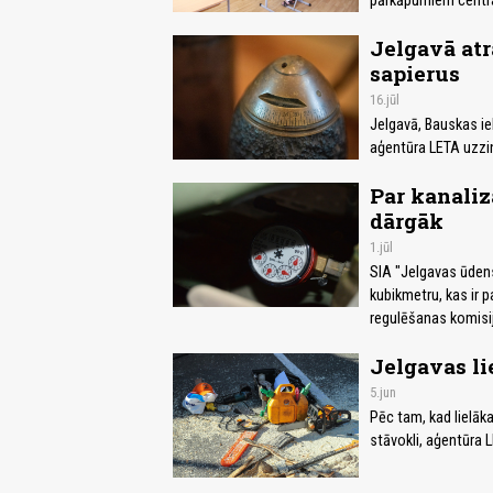
pārkāpumiem centra
Jelgavā atr
sapierus
16.jūl
Jelgavā, Bauskas ie
aģentūra LETA uzzin
Par kanaliz
dārgāk
1.jūl
SIA "Jelgavas ūdens
kubikmetru, kas ir 
regulēšanas komisi
Jelgavas li
5.jun
Pēc tam, kad lielāka
stāvokli, aģentūra 