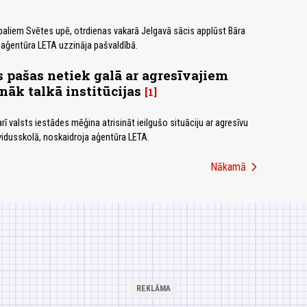
aliem Svētes upē, otrdienas vakarā Jelgavā sācis applūst Bāra
a, aģentūra LETA uzzināja pašvaldībā.
s pašas netiek galā ar agresīvajiem
nāk talkā institūcijas
1
rī valsts iestādes mēģina atrisināt ieilgušo situāciju ar agresīvu
idusskolā, noskaidroja aģentūra LETA.
chevron_right
Nākamā