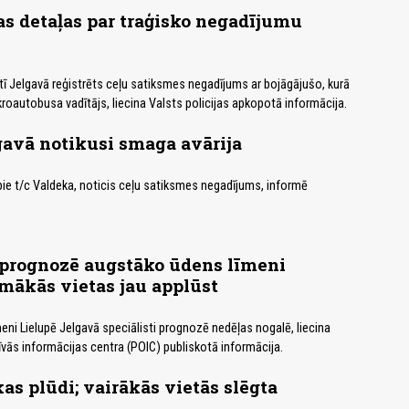
s detaļas par traģisko negadījumu
tī Jelgavā reģistrēts ceļu satiksmes negadījums ar bojāgājušo, kurā
kroautobusa vadītājs, liecina Valsts policijas apkopotā informācija.
avā notikusi smaga avārija
 pie t/c Valdeka, noticis ceļu satiksmes negadījums, informē
 prognozē augstāko ūdens līmeni
mākās vietas jau applūst
ni Lielupē Jelgavā speciālisti prognozē nedēļas nogalē, liecina
vās informācijas centra (POIC) publiskotā informācija.
as plūdi; vairākās vietās slēgta