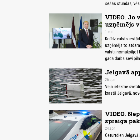
sešas stundas, vēs
VIDEO. Jo v
uzņēmējs va
1.mai
Kolīdz valsts iestā
uzņēmējs to atdara 
valstij nomaksājot 
gada darbs sevi piln
Jelgavā ap
26.apr
Vēja ietekmē svētdi
krastā Jelgavā, nov
VIDEO. Nepi
spraiga pak
24.apr
Ceturtdien Jelgavā 