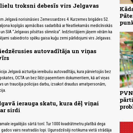
 lielu troksni debesīs virs Jelgavas
Kāda
Pāte
jam Jelgavā norisināsies Zemessardzes 4. Kurzemes brigādes 52.
pun
taljona kopīgās apmācības sadarbībā ar Neatliekamās medicīniskās
 un SIA “Jelgavas pilsētas slimnīca”. Iedzīvotājiem jāņem vērām ka
ējami sabiedroto spēku gaisa kuģu zemi pārlidojumi virs Jelgavas.
iedzērusies autovadītāja un viņas
vīrs
icija Jelgavā aizturēja iereibušu autovadītāju, kura pārvietojās bez
apskates, OCTA un bez līdzi paņemtiem dokumentiem, kā arī viņas
esīvs un traucēja policijas darbu, izsakot draudus amatpersonām,
ija.
PVN 
pārt
lgavā ierauga skatu, kura dēļ viņai
prob
ar sirdi
male iegailējās sārtā tonī. Tur 1000 kvadrātmetru platībā dega
 gados vairs neatradās lopi. Ugunsdzēsēji notikuma vietā strādāja