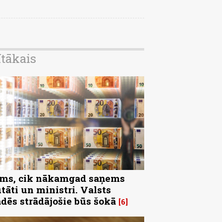
ītākais
ms, cik nākamgad saņems
tāti un ministri. Valsts
ādēs strādājošie būs šokā
6