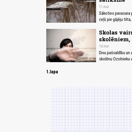
11.mar
Sākoties pavasara p
ceļš pie gājēju tilt
Skolas vair
skolēniem, 
10.mar
Divu pašvaldību un a
skolēnu Ozolnieku v
1.lapa