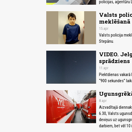
policijas, aģentūru 
Valsts polic
meklēšanā
15.apr
Valsts policija me
Stepānu.
VIDEO. Jel
sprādziens
11.apr
Piektdienas vakarā 
“900 sekundes” laik
Ugunsgrēkā
8.apr
Aizvadītajā diennaktī
6.30, Valsts uguns
deviņus uz ugunsgr
darbiem, bet vēl 10