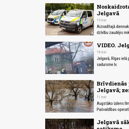
Noskaidrota
Jelgavā
19.mar
Aizvadītajā diennak
dzīvību zaudējis mi
VIDEO. Jelg
18.mar
Jelgavā, Rīgas ielā
sadursme.lv.
Brīvdienās
Jelgavā; ze
11.mar
Augstāko ūdens līme
Pašvaldības operatī
Jelgavā sāk
satiksme