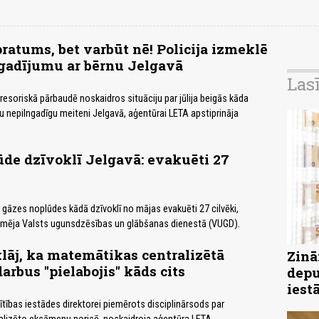
ratums, bet varbūt nē! Policija izmeklē
gadījumu ar bērnu Jelgavā
Las
 resoriskā pārbaudē noskaidros situāciju par jūlija beigās kāda
tu nepilngadīgu meiteni Jelgavā, aģentūrai LETA apstiprināja
de dzīvoklī Jelgavā: evakuēti 27
 gāzes noplūdes kādā dzīvoklī no mājas evakuēti 27 cilvēki,
rmēja Valsts ugunsdzēsības un glābšanas dienestā (VUGD).
lāj, ka matemātikas centralizētā
Zinā
rbus "pielabojis" kāds cits
depu
iest
ītības iestādes direktorei piemērots disciplinārsods par