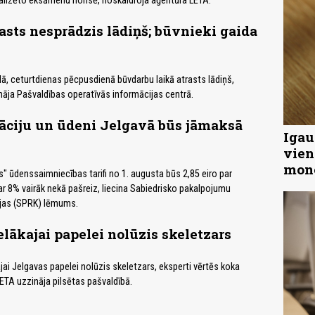
lizēto eksāmenu norisē, noskaidroja aģentūra LETA.
asts nesprādzis lādiņš; būvnieki gaida
lā, ceturtdienas pēcpusdienā būvdarbu laikā atrasts lādiņš,
āja Pašvaldības operatīvās informācijas centrā.
āciju un ūdeni Jelgavā būs jāmaksā
Igau
vien
mon
" ūdenssaimniecības tarifi no 1. augusta būs 2,85 eiro par
par 8% vairāk nekā pašreiz, liecina Sabiedrisko pakalpojumu
jas (SPRK) lēmums.
elākajai papelei nolūzis skeletzars
jai Jelgavas papelei nolūzis skeletzars, eksperti vērtēs koka
LETA uzzināja pilsētas pašvaldībā.