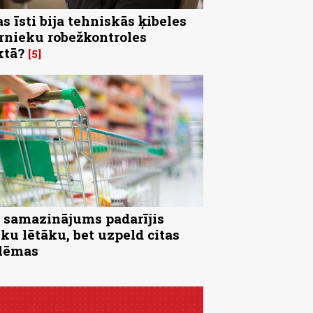
s īsti bija tehniskās ķibeles
rnieku robežkontroles
ktā?
5
samazinājums padarījis
iku lētāku, bet uzpeld citas
lēmas