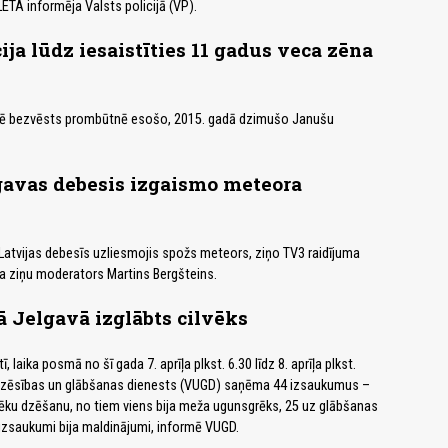
LETA informēja Valsts policijā (VP).
ija lūdz iesaistīties 11 gadus veca zēna
klē bezvēsts prombūtnē esošo, 2015. gadā dzimušo Janušu
gavas debesis izgaismo meteora
Latvijas debesīs uzliesmojis spožs meteors, ziņo TV3 raidījuma
a ziņu moderators Martins Bergšteins.
 Jelgavā izglābts cilvēks
, laika posmā no šī gada 7. aprīļa plkst. 6.30 līdz 8. aprīļa plkst.
dzēsības un glābšanas dienests (VUGD) saņēma 44 izsaukumus –
ēku dzēšanu, no tiem viens bija meža ugunsgrēks, 25 uz glābšanas
 izsaukumi bija maldinājumi, informē VUGD.