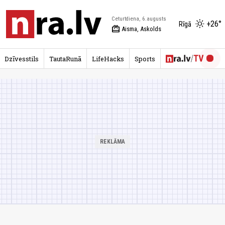
Ceturtdiena, 6.augusts
+26°
Rīgā
redeem
Aisma, Askolds
Dzīvesstils
TautaRunā
LifeHacks
Sports