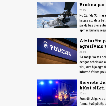
Brīdina par
26.mai
No 28. līdz 30. mai
kaujas atbalsta ba
palīdzības dienestu
apmācību laikā iesp
Aizturēta p
agresīvais 
26.mai
23. maijā Valsts pol
derīgas tehniskās 
vīru, kurš bija agr
informē Valsts polic
Sieviete Je
kļūst slikti 
17.mai
Šonedēļ Jelgavas pa
ferma, kurā pēdējos