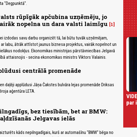
ta "Degpunktā".
alsts rūpīgāk apčubina uzņēmēju, jo
irāk nopelna un dara valsti laimīgu
1
dei izdodas savu darbu organizēt tā, lai būtu tuvāk uzņēmējam,
ar labu, ātrāk attīstot jaunus biznesa projektus, vairāk nopelnot un
lielākus nodokļus. Ekonomikas ministrijas pārstāvniecības Jelgavā
ībā attaisnojis - secina ekonomikas ministrs Viktors Valainis.
plūdusi centrālā promenāde
en daļēji applūdusi Jāņa Čakstes bulvāra lejas promenāde Driksas
ēroja aģentūra LETA.
VIDE
par 
lngadīgs, bez tiesībām, bet ar BMW:
aļdzīšanās Jelgavas ielās
aizturēts kāds nepilngadīgais, kurš ar automašīnu "BMW" bēga no