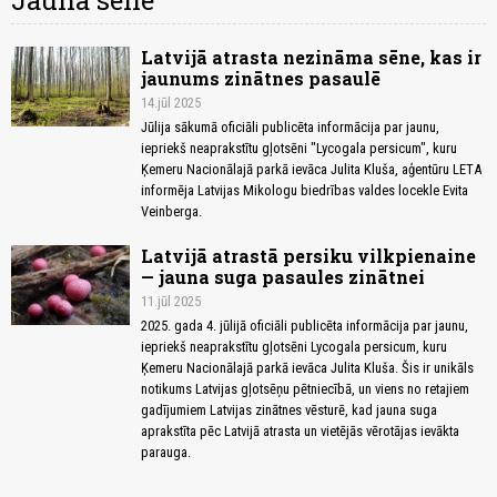
Jauna sēne
Latvijā atrasta nezināma sēne, kas ir
jaunums zinātnes pasaulē
14.jūl 2025
Jūlija sākumā oficiāli publicēta informācija par jaunu,
iepriekš neaprakstītu gļotsēni "Lycogala persicum", kuru
Ķemeru Nacionālajā parkā ievāca Julita Kluša, aģentūru LETA
informēja Latvijas Mikologu biedrības valdes locekle Evita
Veinberga.
Latvijā atrastā persiku vilkpienaine
— jauna suga pasaules zinātnei
11.jūl 2025
2025. gada 4. jūlijā oficiāli publicēta informācija par jaunu,
iepriekš neaprakstītu gļotsēni Lycogala persicum, kuru
Ķemeru Nacionālajā parkā ievāca Julita Kluša. Šis ir unikāls
notikums Latvijas gļotsēņu pētniecībā, un viens no retajiem
gadījumiem Latvijas zinātnes vēsturē, kad jauna suga
aprakstīta pēc Latvijā atrasta un vietējās vērotājas ievākta
parauga.