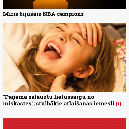
Miris bijušais NBA čempions
"Paņēma salauztu lietussargu no
miskastes"; stulbākie atlaišanas iemesli
1