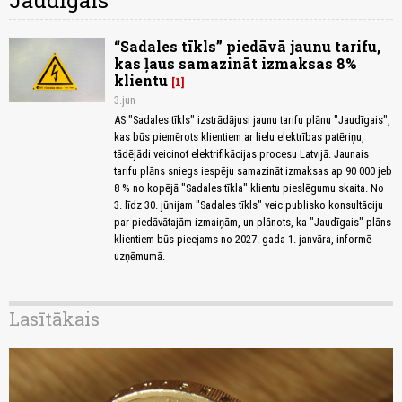
Jaudīgais
“Sadales tīkls” piedāvā jaunu tarifu,
kas ļaus samazināt izmaksas 8%
klientu
1
3.jun
AS "Sadales tīkls" izstrādājusi jaunu tarifu plānu "Jaudīgais",
kas būs piemērots klientiem ar lielu elektrības patēriņu,
tādējādi veicinot elektrifikācijas procesu Latvijā. Jaunais
tarifu plāns sniegs iespēju samazināt izmaksas ap 90 000 jeb
8 % no kopējā "Sadales tīkla" klientu pieslēgumu skaita. No
3. līdz 30. jūnijam "Sadales tīkls" veic publisko konsultāciju
par piedāvātajām izmaiņām, un plānots, ka "Jaudīgais" plāns
klientiem būs pieejams no 2027. gada 1. janvāra, informē
uzņēmumā.
Lasītākais