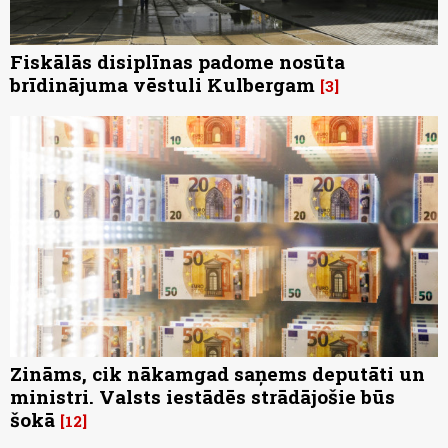
Fiskālās disiplīnas padome nosūta
brīdinājuma vēstuli Kulbergam
3
Zināms, cik nākamgad saņems deputāti un
ministri. Valsts iestādēs strādājošie būs
šokā
12