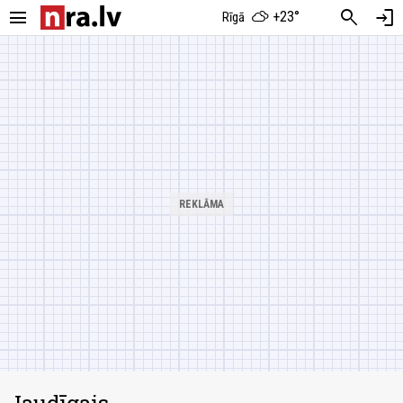
menu
search
login
+23°
Rīgā