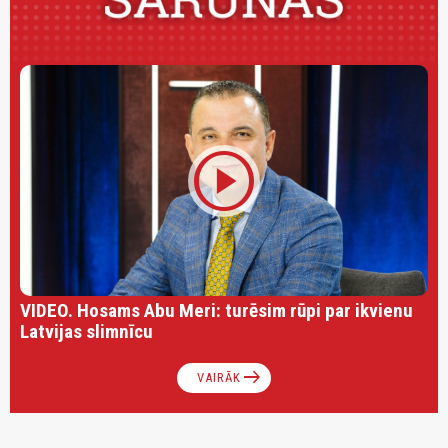
play_circle
VIDEO. Hosams Abu Meri: turēsim rūpi par ikvienu
Latvijas slimnīcu
arrow_right_alt
VAIRĀK