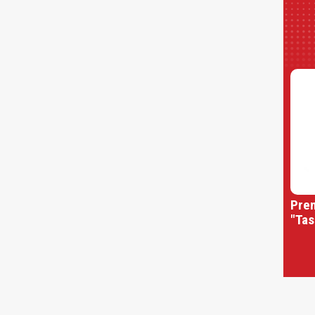
Prem
"Tas