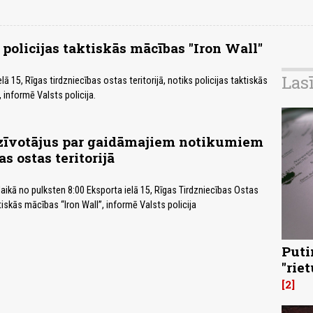
 policijas taktiskās mācības "Iron Wall"
Las
lā 15, Rīgas tirdzniecības ostas teritorijā, notiks policijas taktiskās
 informē Valsts policija.
dzīvotājus par gaidāmajiem notikumiem
s ostas teritorijā
, laikā no pulksten 8:00 Eksporta ielā 15, Rīgas Tirdzniecības Ostas
ktiskās mācības “Iron Wall”, informē Valsts policija
Puti
"rie
2