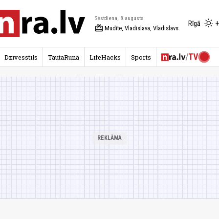
Sestdiena, 8.augusts
+
Rīgā
redeem
Mudīte, Vladislava, Vladislavs
Dzīvesstils
TautaRunā
LifeHacks
Sports