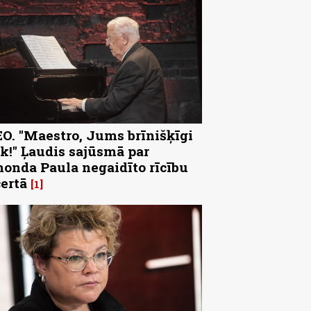
O. "Maestro, Jums brīnišķīgi
k!" Ļaudis sajūsmā par
onda Paula negaidīto rīcību
ertā
1