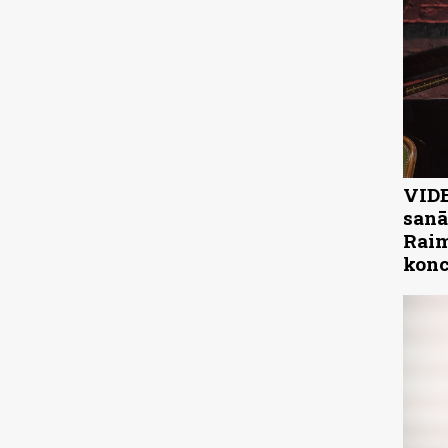
VIDE
sanā
Raim
konc