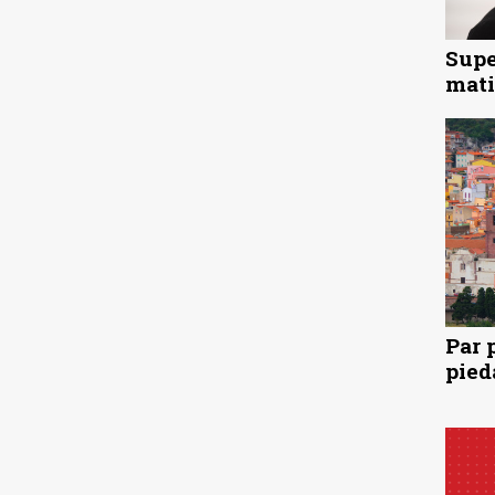
Supe
mati
Par 
pied