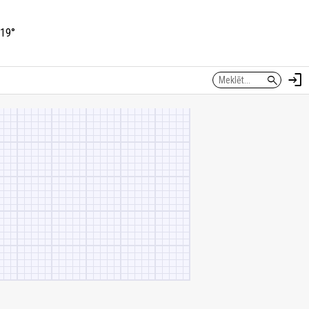
19°
login
search