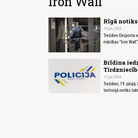
Iron Wall
Rīgā notiks
19.jun 2024
Trešdien Eksporta ie
mācības "Iron Wall",
Brīdina ie
Tirdzniecība
17.jun 2024
Trešdien, 19. jūnijā
teritorijā notiks ta