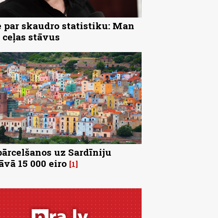
 par skaudro statistiku: Man
 ceļas stāvus
pārcelšanos uz Sardīniju
āvā 15 000 eiro
1