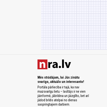
Mēs strādājam, lai Jūs zinātu
svarīgo, aktuālo un interesanto!
Portāla pārliecība ir tajā, ka nav
mazsvarīgu lietu – lasītājs ir ne vien
jāinformē, jābrīdina un jāizglīto, bet arī
jādod brīdis atelpai no dienas
saspringtajiem darbiem.