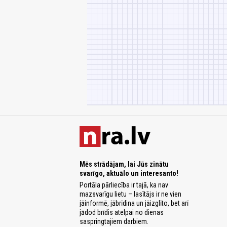
Mēs strādājam, lai Jūs zinātu
svarīgo, aktuālo un interesanto!
Portāla pārliecība ir tajā, ka nav
mazsvarīgu lietu – lasītājs ir ne vien
jāinformē, jābrīdina un jāizglīto, bet arī
jādod brīdis atelpai no dienas
saspringtajiem darbiem.