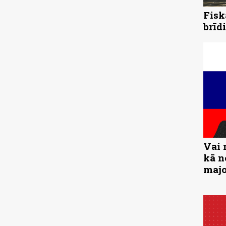
Fisk
brīd
Vai 
kā n
majo