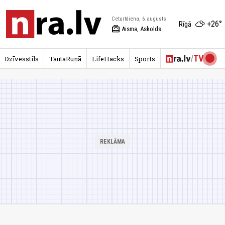
Ceturtdiena, 6.augusts
+26°
Rīgā
redeem
Aisma, Askolds
Dzīvesstils
TautaRunā
LifeHacks
Sports