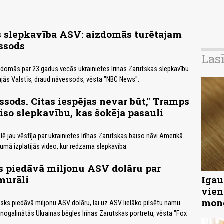
s slepkavība ASV: aizdomās turētajam
ssods
Las
aizdomās par 23 gadus vecās ukrainietes Irinas Zarutskas slepkavību
jās Valstīs, draud nāvessods, vēsta "NBC News".
ssods. Citas iespējas nevar būt," Tramps
so slepkavību, kas šokēja pasauli
ē jau vēstīja par ukrainietes Irīnas Zarutskas baiso nāvi Amerikā.
rumā izplatījās video, kur redzama slepkavība.
s piedāvā miljonu ASV dolāru par
murāli
Igau
vien
mon
Masks piedāvā miljonu ASV dolāru, lai uz ASV lielāko pilsētu namu
ogalinātās Ukrainas bēgles Irīnas Zarutskas portretu, vēsta "Fox