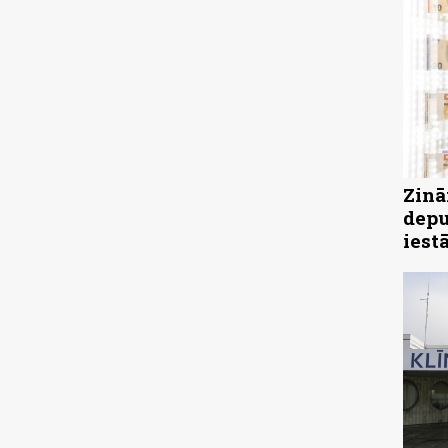
Zinā
depu
iest