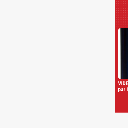
VIDE
par 