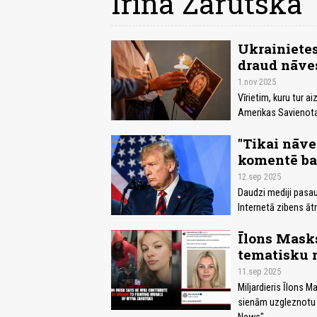
Irīna Zarutska
Ukrainiete
draud nāve
1.nov 2025
Vīrietim, kuru tur 
Amerikas Savienota
"Tikai nāve
komentē bai
12.sep 2025
Daudzi mediji pasaul
Internetā zibens āt
Īlons Mask
tematisku 
11.sep 2025
Miljardieris Īlons 
sienām uzgleznotu n