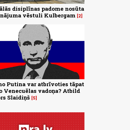
ālās disiplīnas padome nosūta
inājuma vēstuli Kulbergam
2
no Putina var atbrīvoties tāpat
o Venecuēlas vadoņa? Atbild
rs Slaidiņš
5