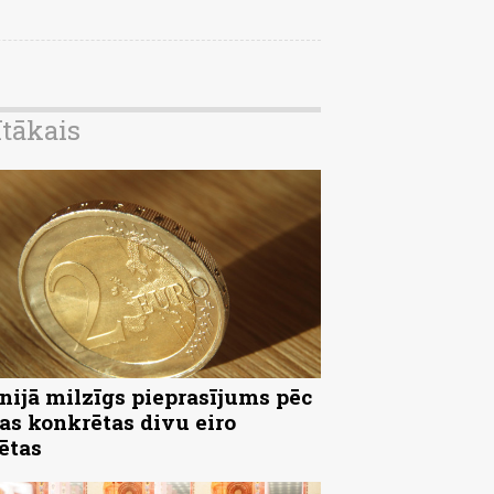
ītākais
nijā milzīgs pieprasījums pēc
as konkrētas divu eiro
ētas