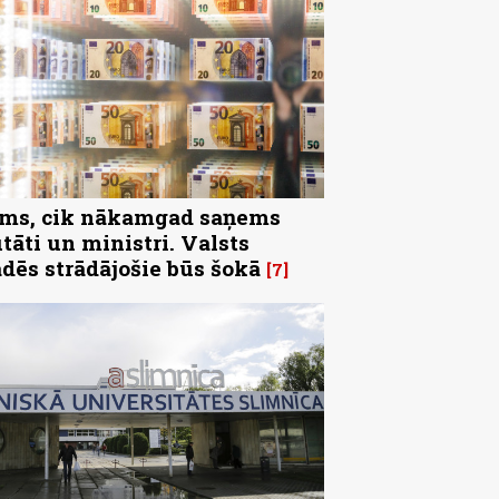
ms, cik nākamgad saņems
tāti un ministri. Valsts
ādēs strādājošie būs šokā
7