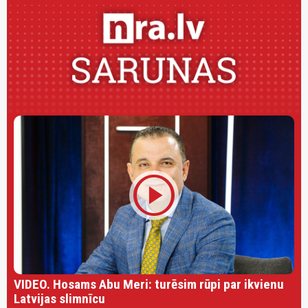
play_circle
VIDEO. Hosams Abu Meri: turēsim rūpi par ikvienu
Latvijas slimnīcu