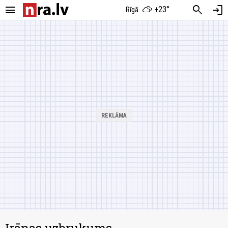
menu
search
login
+23°
Rīgā