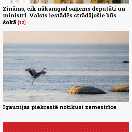
Zināms, cik nākamgad saņems deputāti un
ministri. Valsts iestādēs strādājošie būs
šokā
12
Igaunijas piekrastē notikusi zemestrīce