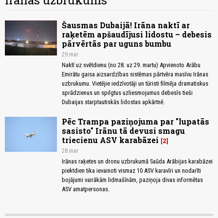
Irānas uzbrukums
Šausmas Dubaijā! Irāna naktī ar
raķetēm apšaudījusi lidostu – debesis
pārvērtās par uguns bumbu
29.mar
Naktī uz svētdienu (no 28. uz 29. martu) Apvienoto Arābu
Emirātu gaisa aizsardzības sistēmas pārtvēra masīvu Irānas
uzbrukumu. Vietējie iedzīvotāji un tūristi filmēja dramatiskus
sprādzienus un spilgtus uzliesmojumus debesīs tieši
Dubaijas starptautiskās lidostas apkārtnē.
Pēc Trampa paziņojuma par "lupatās
sasisto" Irānu tā devusi smagu
triecienu ASV karabāzei
2
28.mar
Irānas raķetes un dronu uzbrukumā Saūda Arābijas karabāzei
piektdien tika ievainoti vismaz 10 ASV karavīri un nodarīti
bojājumi vairākām lidmašīnām, paziņoja divas informētas
ASV amatpersonas.