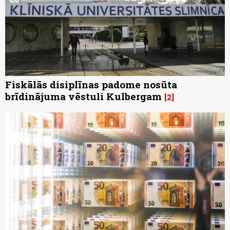
Fiskālās disiplīnas padome nosūta
brīdinājuma vēstuli Kulbergam
2