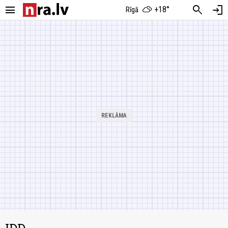
menu
search
login
+18°
Rīgā