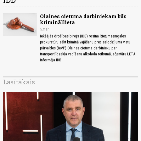
IDD
Olaines cietuma darbiniekam būs
krimināllieta
5.mar
Iekšējās drošības birojs (IDB) rosina Rietumzemgales
prokuratūru sākt kriminālvajāšanu pret Ieslodzījuma vietu
pārvaldes (IeVP) Olaines cietuma darbinieku par
transportlīdzekļa vadīšanu alkohola reibumā, aģentūru LETA
informēja IDB.
Lasītākais