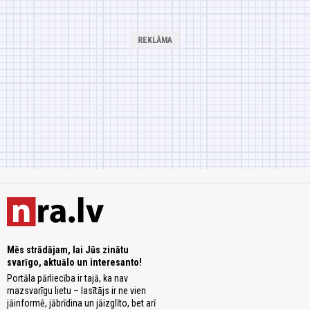
Mēs strādājam, lai Jūs zinātu
svarīgo, aktuālo un interesanto!
Portāla pārliecība ir tajā, ka nav
mazsvarīgu lietu – lasītājs ir ne vien
jāinformē, jābrīdina un jāizglīto, bet arī