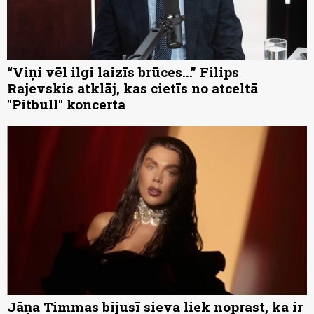
“Viņi vēl ilgi laizīs brūces...” Filips
Rajevskis atklāj, kas cietīs no atceltā
"Pitbull" koncerta
Jāņa Timmas bijusī sieva liek noprast, ka ir