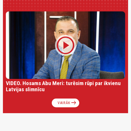
play_circle
VIDEO. Hosams Abu Meri: turēsim rūpi par ikvienu
Latvijas slimnīcu
arrow_right_alt
VAIRĀK