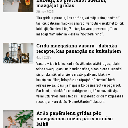
mazgājot grīdas
20.nov 2025
Tīra grīda ir pirmais, kas norāda, vai māja ir tīra, tomēr arī
tas, cik patīkami mājoklis smaržo, var būtiski ietekmēt to, cik
labi tajā jūtamies. Lūk, 7 lietas, ko varat pievienot grīdas
mazgājamam ūdenim - iesaka “Southernliving”.
Grīdu mazgāšana vasarā - dabiska
recepte, kas pasargās no kukaiņiem
4.jun 2025
Vasara – tas ir laiks, kad mēs vēlamies atvērt logus, ielaist
telpās svaigu gaisu un baudīt gaišās, siltās dienas. Diemžēl
šis prieks nāk arī ar vienu mazāk patīkamu blakni –
kukaiņiem. Sīkie, lidojošie un rāpojošie “ciemiņi” bieži
ielavās iekšā, īpaši, ja mājās ir ko pasmaržot vai pagaršot.
Par laimi, ir vienkāršs un dabīgs veids, kā samazināt viņu
vēlmi uzturēties mūsu telpās – ar pareizo grīdu mazgāšanas
recepti, ar kuru dalās “Home&Garden” eksperti.
Ar šo paņēmienu grīdas pēc
mazgāšanas nožūs pāris minūšu
laikā