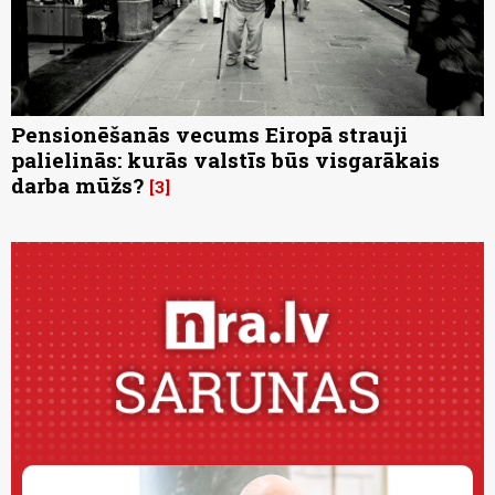
Pensionēšanās vecums Eiropā strauji
palielinās: kurās valstīs būs visgarākais
darba mūžs?
3