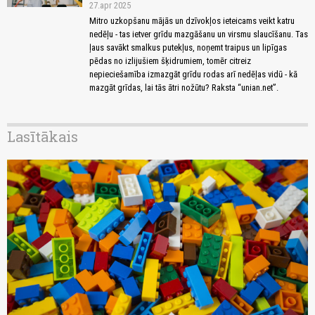
27.apr 2025
Mitro uzkopšanu mājās un dzīvokļos ieteicams veikt katru
nedēļu - tas ietver grīdu mazgāšanu un virsmu slaucīšanu. Tas
ļaus savākt smalkus putekļus, noņemt traipus un lipīgas
pēdas no izlijušiem šķidrumiem, tomēr citreiz
nepieciešamība izmazgāt grīdu rodas arī nedēļas vidū - kā
mazgāt grīdas, lai tās ātri nožūtu? Raksta “unian.net”.
Lasītākais