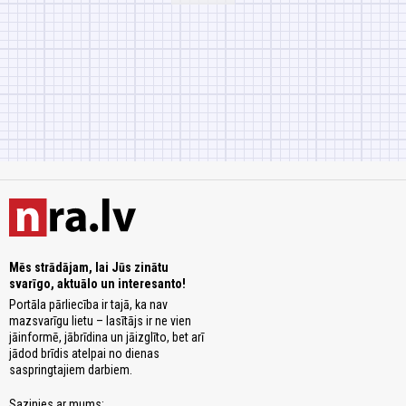
Mēs strādājam, lai Jūs zinātu
svarīgo, aktuālo un interesanto!
Portāla pārliecība ir tajā, ka nav
mazsvarīgu lietu – lasītājs ir ne vien
jāinformē, jābrīdina un jāizglīto, bet arī
jādod brīdis atelpai no dienas
saspringtajiem darbiem.
Sazinies ar mums: