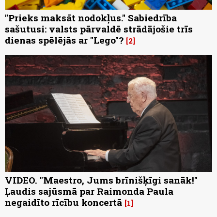
"Prieks maksāt nodokļus." Sabiedrība
sašutusi: valsts pārvaldē strādājošie trīs
dienas spēlējās ar "Lego"?
2
VIDEO. "Maestro, Jums brīnišķīgi sanāk!"
Ļaudis sajūsmā par Raimonda Paula
negaidīto rīcību koncertā
1