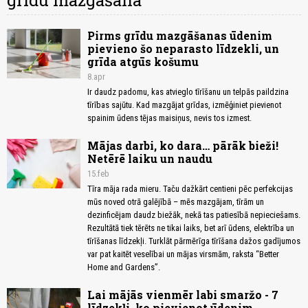
grīdu mazgāšana
Pirms grīdu mazgāšanas ūdenim
pievieno šo neparasto līdzekli, un
grīda atgūs košumu
8.apr
Ir daudz padomu, kas atvieglo tīrīšanu un telpās paildzina
tīrības sajūtu. Kad mazgājat grīdas, izmēģiniet pievienot
spainim ūdens tējas maisiņus, nevis tos izmest.
Mājas darbi, ko dara… pārāk bieži!
Netērē laiku un naudu
15.feb
Tīra māja rada mieru. Taču dažkārt centieni pēc perfekcijas
mūs noved otrā galējībā – mēs mazgājam, tīrām un
dezinficējam daudz biežāk, nekā tas patiesībā nepieciešams.
Rezultātā tiek tērēts ne tikai laiks, bet arī ūdens, elektrība un
tīrīšanas līdzekļi. Turklāt pārmērīga tīrīšana dažos gadījumos
var pat kaitēt veselībai un mājas virsmām, raksta “Better
Home and Gardens”.
Lai mājās vienmēr labi smaržo - 7
līdzekļi, ko pievienot ūdenim,