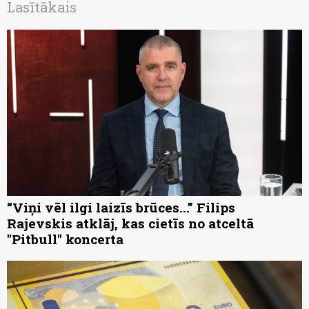
Lasītākais
“Viņi vēl ilgi laizīs brūces...” Filips
Rajevskis atklāj, kas cietīs no atceltā
"Pitbull" koncerta