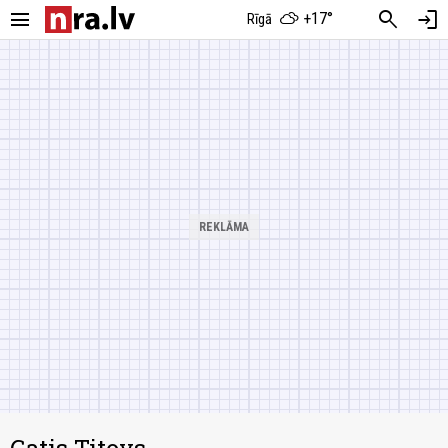
menu
search
login
+17°
Rīgā