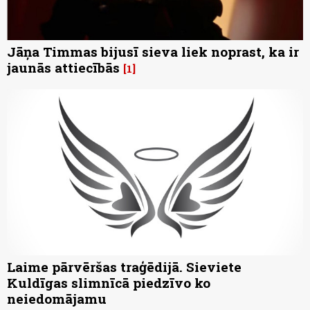
Jāņa Timmas bijusī sieva liek noprast, ka ir
jaunās attiecībās
1
Laime pārvēršas traģēdijā. Sieviete
Kuldīgas slimnīcā piedzīvo ko
neiedomājamu