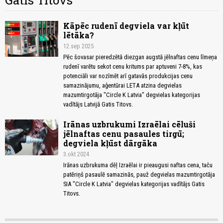
Gatis Titovs
Kāpēc rudenī degviela var kļūt
lētāka?
12.sep 2025
Pēc šovasar pieredzētā diezgan augstā jēlnaftas cenu līmeņa
rudenī varētu sekot cenu kritums par aptuveni 7-8%, kas
potenciāli var nozīmēt arī gatavās produkcijas cenu
samazinājumu, aģentūrai LETA atzina degvielas
mazumtirgotāja "Circle K Latvia" degvielas kategorijas
vadītājs Latvijā Gatis Titovs.
Irānas uzbrukumi Izraēlai cēluši
jēlnaftas cenu pasaules tirgū;
degviela kļūst dārgāka
3.okt 2024
Irānas uzbrukuma dēļ Izraēlai ir pieaugusi naftas cena, taču
patēriņš pasaulē samazinās, pauž degvielas mazumtirgotāja
SIA "Circle K Latvia" degvielas kategorijas vadītājs Gatis
Titovs.