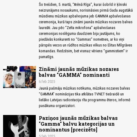
Šo trešdien, 5. martā, “Arēnā Rīga”, kurai šobrīd ir ķīniski
neizrunājams nosaukums, norisināsies pirmā Gada augstākā
mūsdienu mūzikas apbalvojuma jeb GAMMA apbalvošanas
ceremonija, kurā taps zināmi jaunās mūzikas nozares balvas
laureāti. Jau pēc “Zelta mikrofona” apbalvošanas
ceremonijas noslēguma daudziem bija jautājums, ko
piedāvās konkurenti no “Gammas” nometnes, ar ko viņi
pārspēs vecos un rūdītos mūzikas vilkus no Elitas Mīlgrāves
komandas. Redzēsim, bet vismaz vēriens “gammistiem” ir
pamatīgs.
Zināmi jaunās mūzikas nozares
balvas "GAMMA" nominanti
6.feb 2025
Jaunā pašmāju mūzikas notikuma, mūzikas nozares balvas
“GAMMA” nominācijas tika atklātas TVNET tiešraidē un
lielāko Latvijas radiostaciju rīta programmu ēteros, informē
pasākuma organizatori.
Paziņos jaunās mūzikas balvas
"Gamma" balvu kategorijas un
nominantus [precizēts]
5.feb 2025