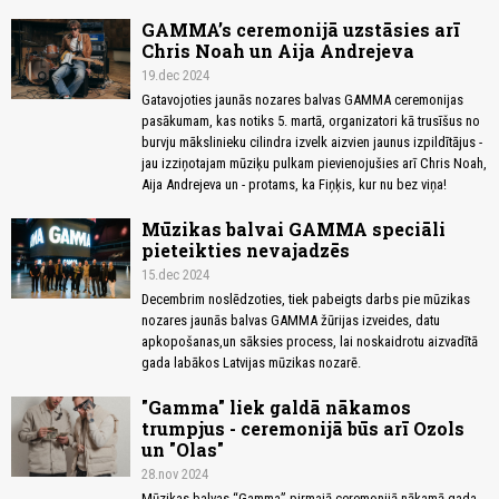
GAMMA’s ceremonijā uzstāsies arī
Chris Noah un Aija Andrejeva
19.dec 2024
Gatavojoties jaunās nozares balvas GAMMA ceremonijas
pasākumam, kas notiks 5. martā, organizatori kā trusīšus no
burvju mākslinieku cilindra izvelk aizvien jaunus izpildītājus -
jau izziņotajam mūziķu pulkam pievienojušies arī Chris Noah,
Aija Andrejeva un - protams, ka Fiņķis, kur nu bez viņa!
Mūzikas balvai GAMMA speciāli
pieteikties nevajadzēs
15.dec 2024
Decembrim noslēdzoties, tiek pabeigts darbs pie mūzikas
nozares jaunās balvas GAMMA žūrijas izveides, datu
apkopošanas,un sāksies process, lai noskaidrotu aizvadītā
gada labākos Latvijas mūzikas nozarē.
"Gamma" liek galdā nākamos
trumpjus - ceremonijā būs arī Ozols
un "Olas"
28.nov 2024
Mūzikas balvas “Gamma” pirmajā ceremonijā nākamā gada