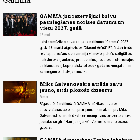
Gamma
GAMMA jau rezervējusi balvu
pasniegšanas norises datumu un
vietu 2027. gadā
15.mai
Latvijas mūzikas nozares gada notikums “Gamma” 2027.
gada 18. martā atgriezīsies “Xiaomi Arēnā” Rīgā. Jau trešo
reizi apbalvošanas ceremonija vienuviet pulcēs spilgtākos
māksliniekus, autorus, producentus, nozares profesionāļus
un klausītājus, kopīgi atskatoties uz gada nozīmīgākajiem
sasniegumiem Latvijas mūzikā.
Miks Galvanovskis atrāda savu
jauno, sirdi plosošo dziesmu
8.mar
Rīgas arēnā notikušajā GAMMA mūzikas nozares
apbalvošanas ceremonijā ar jaunumiem atzīmējās Miks
Galvanovskis - noslēdzot ceremoniju, viņš prezentēja savu
jaunāko singlu “Skumjas glāzē”. Vēl viens sirdi plosošs
gabals.
GAMMA dīvainības: Fiņķis labākais