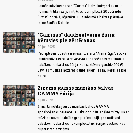
Jaunās mūzikas balvas "Gamma" balvu kategorijas un to
nominanti tiks izziņoti rīt, 6.februārī, plkst.8.20 tiešraidē
"Tvnet" portālā, aģentūru LETA informēja balvas pārstāve
Inese Saulāja-Dobele.
"Gammas" daudzgalvainā žūrija
ķērusies pie vērtēšanas
20.jan 2025
Pēc aptuveni pusotra mēneša, 5. martā “Arēnā Rīga”, notiks
jaunās mūzikas balvas GAMMA apbalvošanas ceremonija.
Labākos noskaidros žūrija, kas sastāv no gandrīz 200 (!)
Latvijas mūzikas nozares dalībniekiem. Tā jau ķērusies pie
darba.
Zināma jaunās mūzikas balvas
GAMMA žūrija
8.jan 2025
5. martā, notiks jaunās mūzikas balvas GAMMA
apbalvošanas ceremonija. Tiks godināti labākie mūziķi un ar
mūzikas nozari saistītie gan profesionāļi, gan notikumi.
Labākos noskaidros nokomplektētais žūrijas sastāvs, kas
nupat ir tapis zināms.