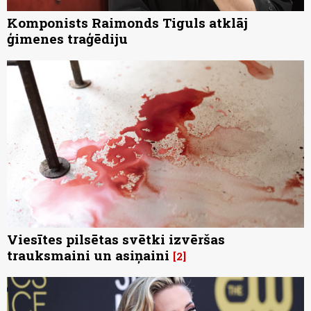
Komponists Raimonds Tiguls atklāj
ģimenes traģēdiju
Viesītes pilsētas svētki izvēršas
trauksmaini un asiņaini
2