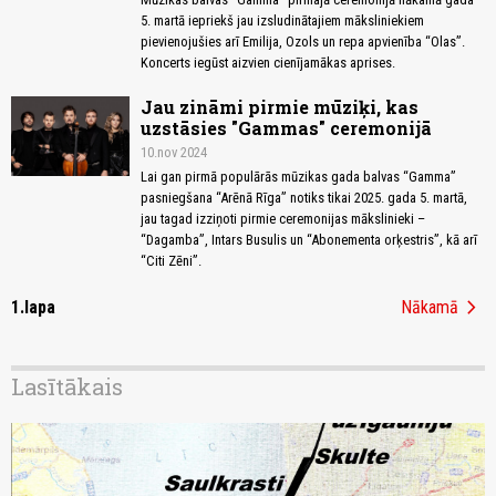
5. martā iepriekš jau izsludinātajiem māksliniekiem
pievienojušies arī Emilija, Ozols un repa apvienība “Olas”.
Koncerts iegūst aizvien cienījamākas aprises.
Jau zināmi pirmie mūziķi, kas
uzstāsies "Gammas" ceremonijā
10.nov 2024
Lai gan pirmā populārās mūzikas gada balvas “Gamma”
pasniegšana “Arēnā Rīga” notiks tikai 2025. gada 5. martā,
jau tagad izziņoti pirmie ceremonijas mākslinieki –
“Dagamba”, Intars Busulis un “Abonementa orķestris”, kā arī
“Citi Zēni”.
chevron_right
1.lapa
Nākamā
Lasītākais