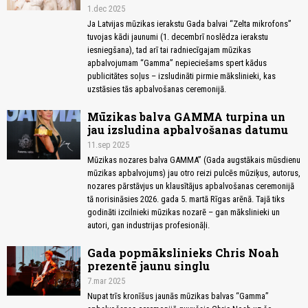
1.dec 2025
Ja Latvijas mūzikas ierakstu Gada balvai “Zelta mikrofons”
tuvojas kādi jaunumi (1. decembrī noslēdza ierakstu
iesniegšana), tad arī tai radniecīgajam mūzikas
apbalvojumam “Gamma” nepieciešams spert kādus
publicitātes soļus – izsludināti pirmie mākslinieki, kas
uzstāsies tās apbalvošanas ceremonijā.
Mūzikas balva GAMMA turpina un
jau izsludina apbalvošanas datumu
11.sep 2025
Mūzikas nozares balva GAMMA” (Gada augstākais mūsdienu
mūzikas apbalvojums) jau otro reizi pulcēs mūziķus, autorus,
nozares pārstāvjus un klausītājus apbalvošanas ceremonijā
tā norisināsies 2026. gada 5. martā Rīgas arēnā. Tajā tiks
godināti izcilnieki mūzikas nozarē – gan mākslinieki un
autori, gan industrijas profesionāļi.
Gada popmākslinieks Chris Noah
prezentē jaunu singlu
7.mar 2025
Nupat trīs kronīšus jaunās mūzikas balvas “Gamma”