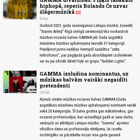
hiphopā, reperis Rolands Če uzvar
šlāgermūzikā
1
8.mar
Godinot 2025. gada sasniegumus Latvijas mūzikā, šonedēļ
“Xiaomi Arēnā” Rīgā svinīgā ceremonijā tika noskaidroti
mūzikas nozares balvas GAMMA jeb Gada augstākā
mūsdienu mūzikas apbalvojuma laureāti 31 kategorijā.
Pierēķinot pirms nedēļas Ventspilī sadalītos “zelta
mikrofonus”, par pagājušā gada absolūtajiem izcilniekiem
var nu jau oficiāli dēvēt Fiņķi un grupu “Sudden Lights”.
GAMMA izsludina nominantus, uz
mūzikas balvām vairāki negaidīti
pretendenti
20.feb
Kļuvuši zināmi mūzikas nozares balvas GAMMA (Gada
augstākais mūsdienu mūzikas apbalvojums) nominanti vairāk
nekā 20 kategorijās. Šī balva godina gan māksliniekus, gan
nozares profesionāļus, kuri aizvadītajā gadā ar savu darbu
veidojuši un attīstījuši Latvijas mūziku. “Gamma” apvieno
oficiālos datus un profesionāļu vērtējumu, lai izceltu
nozīmīgāko un pārstāvētu nozari visa gada garumā.