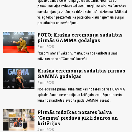
apbalvošanas ceremonijā guvušais Chris Noah uz šo
panākumu viļņa izdevis vēl vienu singlu no albuma “Atvadas
nav skumjas, ja zinām, ka drīz tiksimies” - dziesma “Mākslai
vajag telpu” prezentēta kā pateicība klausītājiem un žūrijai
par atbalstu un novērtējumu.
FOTO: Krāšņā ceremonijā sadalītas
pirmās GAMMA godalgas
6.mar 2025
"Xiaomi arēnā" vakar, 5. martā, tika noskaidroti jaunās
mūzikas balvas "Gamma" laureāti.
Krāšņā ceremonijā sadalītas pirmās
GAMMA godalgas
5.mar 2025
Noslēgusies pirmā jaunā mūzikas nozares balvas GAMMA
apbalvošanas ceremonija un krāšņais zvaigžņu koncerts,
kurā noskaidroti aizvadītā gada GAMMA laureāti.
Pirmās mūzikas nozares balva
"Gamma" piedāvā jūkli žanros un
kritērijos
4.mar 2025