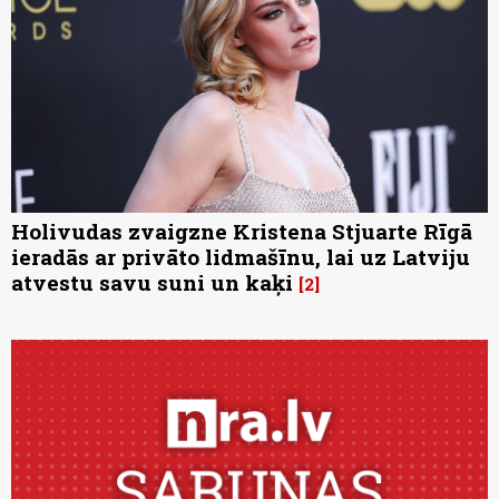
Holivudas zvaigzne Kristena Stjuarte Rīgā
ieradās ar privāto lidmašīnu, lai uz Latviju
atvestu savu suni un kaķi
2