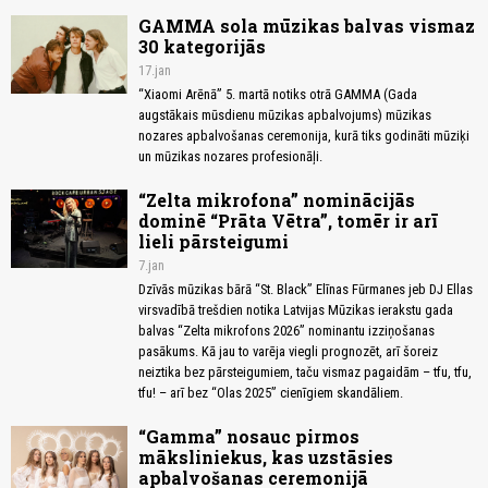
GAMMA sola mūzikas balvas vismaz
30 kategorijās
17.jan
“Xiaomi Arēnā” 5. martā notiks otrā GAMMA (Gada
augstākais mūsdienu mūzikas apbalvojums) mūzikas
nozares apbalvošanas ceremonija, kurā tiks godināti mūziķi
un mūzikas nozares profesionāļi.
“Zelta mikrofona” nominācijās
dominē “Prāta Vētra”, tomēr ir arī
lieli pārsteigumi
7.jan
Dzīvās mūzikas bārā “St. Black” Elīnas Fūrmanes jeb DJ Ellas
virsvadībā trešdien notika Latvijas Mūzikas ierakstu gada
balvas “Zelta mikrofons 2026” nominantu izziņošanas
pasākums. Kā jau to varēja viegli prognozēt, arī šoreiz
neiztika bez pārsteigumiem, taču vismaz pagaidām – tfu, tfu,
tfu! – arī bez “Olas 2025” cienīgiem skandāliem.
“Gamma” nosauc pirmos
māksliniekus, kas uzstāsies
apbalvošanas ceremonijā