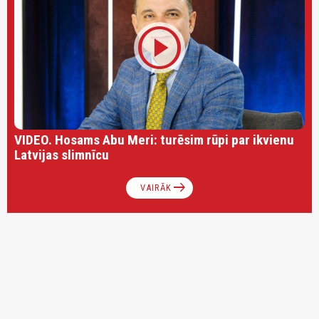
play_circle
VIDEO. Hosams Abu Meri: turēsim rūpi par ikvienu
Latvijas slimnīcu
arrow_right_alt
VAIRĀK