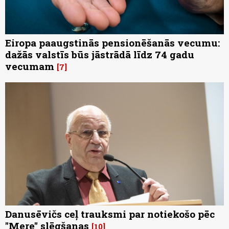
Eiropa paaugstinās pensionēšanās vecumu:
dažās valstīs būs jāstrādā līdz 74 gadu
vecumam
7
Danusēvičs ceļ trauksmi par notiekošo pēc
"Mere" slēgšanas
10