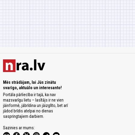
Mēs strādājam, lai Jūs zinātu
svarīgo, aktuālo un interesanto!
Portāla pārliecība ir tajā, ka nav
mazsvarīgu lietu – lasītājs ir ne vien
jāinformē, jābrīdina un jāizglīto, bet arī
jādod brīdis atelpai no dienas
saspringtajiem darbiem.
Sazinies ar mums: