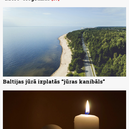
Baltijas jūrā izplatās “jūras kanibāls”