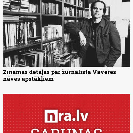
Zināmas detaļas par žurnālista Vāveres
nāves apstākļiem