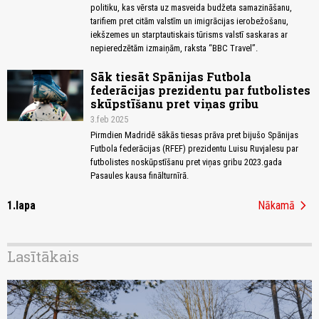
politiku, kas vērsta uz masveida budžeta samazināšanu,
tarifiem pret citām valstīm un imigrācijas ierobežošanu,
iekšzemes un starptautiskais tūrisms valstī saskaras ar
nepieredzētām izmaiņām, raksta “BBC Travel”.
Sāk tiesāt Spānijas Futbola
federācijas prezidentu par futbolistes
skūpstīšanu pret viņas gribu
3.feb 2025
Pirmdien Madridē sākās tiesas prāva pret bijušo Spānijas
Futbola federācijas (RFEF) prezidentu Luisu Ruvjalesu par
futbolistes noskūpstīšanu pret viņas gribu 2023.gada
Pasaules kausa finālturnīrā.
chevron_right
1.lapa
Nākamā
Lasītākais