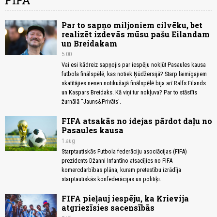
FIFA
Par to sapņo miljoniem cilvēku, bet
realizēt izdevās mūsu pašu Eilandam
un Breidakam
5:00
Vai esi kādreiz sapņojis par iespēju nokļūt Pasaules kausa
futbola finālspēlē, kas notiek Ņūdžersijā? Starp laimīgajiem
skatītājies nesen notikušajā finālspēlē bija arī Ralfs Eilands
un Kaspars Breidaks. Kā viņi tur nokļuva? Par to stāstīts
žurnālā "Jauns&Privāts'.
FIFA atsakās no idejas pārdot daļu no
Pasaules kausa
1.aug
Starptautiskās Futbola federāciju asociācijas (FIFA)
prezidents Džanni Infantīno atsacījies no FIFA
komercdarbības plāna, kuram pretestību izrādīja
starptautiskās konfederācijas un politiķi.
FIFA pieļauj iespēju, ka Krievija
atgriezīsies sacensībās