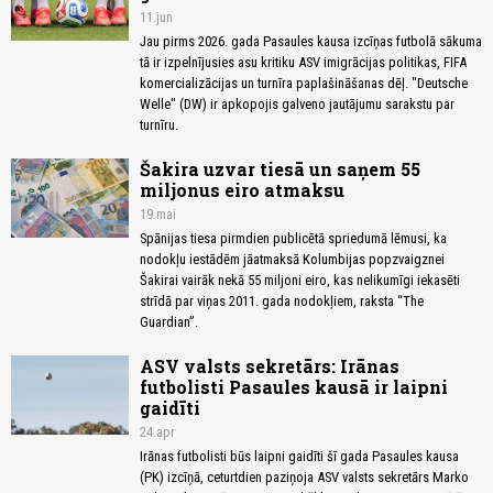
11.jun
Jau pirms 2026. gada Pasaules kausa izcīņas futbolā sākuma
tā ir izpelnījusies asu kritiku ASV imigrācijas politikas, FIFA
komercializācijas un turnīra paplašināšanas dēļ. "Deutsche
Welle" (DW) ir apkopojis galveno jautājumu sarakstu par
turnīru.
Šakira uzvar tiesā un saņem 55
miljonus eiro atmaksu
19.mai
Spānijas tiesa pirmdien publicētā spriedumā lēmusi, ka
nodokļu iestādēm jāatmaksā Kolumbijas popzvaigznei
Šakirai vairāk nekā 55 miljoni eiro, kas nelikumīgi iekasēti
strīdā par viņas 2011. gada nodokļiem, raksta “The
Guardian”.
ASV valsts sekretārs: Irānas
futbolisti Pasaules kausā ir laipni
gaidīti
24.apr
Irānas futbolisti būs laipni gaidīti šī gada Pasaules kausa
(PK) izcīņā, ceturtdien paziņoja ASV valsts sekretārs Marko