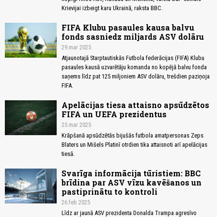
Krievijai izbeigt karu Ukrainā, raksta BBC.
FIFA Klubu pasaules kausa balvu
fonds sasniedz miljards ASV dolāru
29.mar 2025
Atjaunotajā Starptautiskās Futbola federācijas (FIFA) Klubu
pasaules kausā uzvarētāju komanda no kopējā balvu fonda
saņems līdz pat 125 miljoniem ASV dolāru, trešdien paziņoja
FIFA.
Apelācijas tiesa attaisno apsūdzētos
FIFA un UEFA prezidentus
25.mar 2025
Krāpšanā apsūdzētās bijušās futbola amatpersonas Zeps
Blaters un Mišels Platinī otrdien tika attaisnoti arī apelācijas
tiesā.
Svarīga informācija tūristiem: BBC
brīdina par ASV vīzu kavēšanos un
pastiprinātu to kontroli
26.feb 2025
Līdz ar jaunā ASV prezidenta Donalda Trampa agresīvo