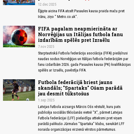
12.dec 2025
Ēģipte aicina FIFA atcelt Pasaules kausa praida maču pret
Irānu, ziņo " Metro.co.uk".
FIFA pagalam neapmierināta ar
Norvēģijas un Itālijas futbola fanu
izdarībām spēlēs pret Izraēlu
7.nov 2025
Starptautiskā Futbola federāciju asociācija (FIFA) piešķīrusi
naudas sodus Norvēģijas un Itālijas futbola federācijām par
fanu izdarībām 2026. gada Pasaules kausa (PK) kvalifikācijas
spēlēs ar Izraēlu, pavēstīja FIFA.
Futbola federācijā briest jauns
skandāls; "Spartaks" Ošam parādā
jau desmit tūkstošus
1.sep 2025
Latvijas futbola aizsargs Mārcis Ošs vēstulē, kuru pats
publicēja sociālās tīklošanās vietnē "X", pārmet Latvijas
Futbola federācijai (LFF) pielaidīgu attieksmi pret viņam
parādā palikušo Jūrmalas "Spartaka" klubu, savukārt LFF
noraida organizācijas virzienā vērstos pārmetumus.