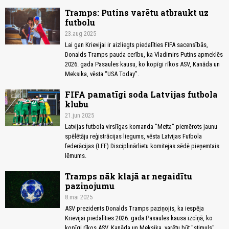
Tramps: Putins varētu atbraukt uz
futbolu
23.aug 2025
Lai gan Krievijai ir aizliegts piedalīties FIFA sacensībās,
Donalds Tramps pauda cerību, ka Vladimirs Putins apmeklēs
2026. gada Pasaules kausu, ko kopīgi rīkos ASV, Kanāda un
Meksika, vēsta “USA Today”.
FIFA pamatīgi soda Latvijas futbola
klubu
21.jun 2025
Latvijas futbola virslīgas komanda "Metta" piemērots jaunu
spēlētāju reģistrācijas liegums, vēsta Latvijas Futbola
federācijas (LFF) Disciplinārlietu komitejas sēdē pieņemtais
lēmums.
Tramps nāk klajā ar negaidītu
paziņojumu
8.mai 2025
ASV prezidents Donalds Tramps paziņojis, ka iespēja
Krievijai piedalīties 2026. gada Pasaules kausa izcīņā, ko
kopīgi rīkos ASV, Kanāda un Meksika, varētu būt "stimuls"