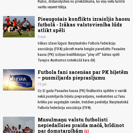
Rubio, distancējoties no priekšlikuma, ka viņu vietu turnīrā
varētu ieņemt Itālija.
Pieaugošais konflikts izraisījis haosu
futbolā - Irākas valstsvienība lūdz
atlikt spēli
9.mar
Irākas izlase lūgusi Starptautisko Futbola federāciju
asociāciju (FIFA) pārcelt marta beigās paredzēto Pasaules
kausa (PK) izcīņas kvalifikācijas "play off" kārtas spēli
Tuvajos Austrumos notiekošā kara dēļ.
Futbola fani sacenšas par PK biļetēm
– pusmiljards pieprasījumu
15.jan
Uz šī gada Pasaules kausa (PK) finālturnīra spēlēm ir vairāk
nekā pusmiljarda biļešu pieprasījumu, neskatoties uz fanu
kritiku par augstajām cenām, trešdien pavēstīja Starptautiskā
Futbola federāciju asociācija (FIFA).
Musulmaņu valstu futbolisti
nepiedalīsies praida mačā, brīdinot
par domstarpībām
1