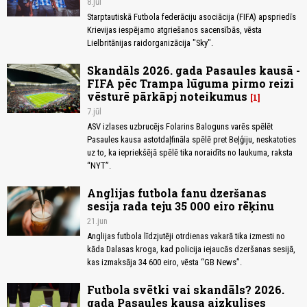
8.jūl
Starptautiskā Futbola federāciju asociācija (FIFA) apspriedīs
Krievijas iespējamo atgriešanos sacensībās, vēsta
Lielbritānijas raidorganizācija "Sky".
Skandāls 2026. gada Pasaules kausā -
FIFA pēc Trampa lūguma pirmo reizi
vēsturē pārkāpj noteikumus
1
7.jūl
ASV izlases uzbrucējs Folarins Baloguns varēs spēlēt
Pasaules kausa astotdaļfināla spēlē pret Beļģiju, neskatoties
uz to, ka iepriekšējā spēlē tika noraidīts no laukuma, raksta
“NYT”.
Anglijas futbola fanu dzeršanas
sesija rada teju 35 000 eiro rēķinu
21.jun
Anglijas futbola līdzjutēji otrdienas vakarā tika izmesti no
kāda Dalasas kroga, kad policija iejaucās dzeršanas sesijā,
kas izmaksāja 34 600 eiro, vēsta “GB News”.
Futbola svētki vai skandāls? 2026.
gada Pasaules kausa aizkulises