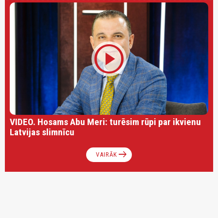
play_circle
VIDEO. Hosams Abu Meri: turēsim rūpi par ikvienu
Latvijas slimnīcu
arrow_right_alt
VAIRĀK