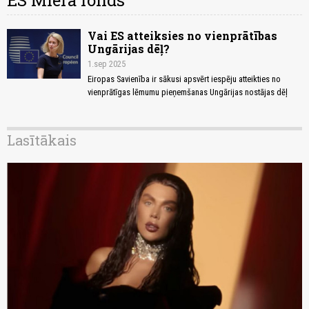
ES Miera fonds
Vai ES atteiksies no vienprātības
Ungārijas dēļ?
1.sep 2025
Eiropas Savienība ir sākusi apsvērt iespēju atteikties no
vienprātīgas lēmumu pieņemšanas Ungārijas nostājas dēļ
Lasītākais