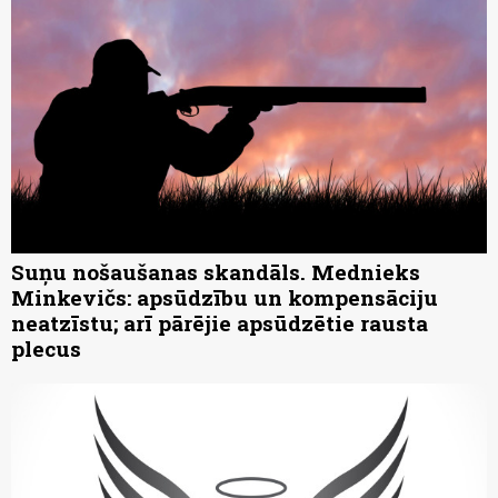
Suņu nošaušanas skandāls. Mednieks
Minkevičs: apsūdzību un kompensāciju
neatzīstu; arī pārējie apsūdzētie rausta
plecus