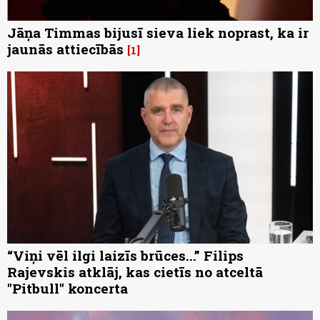
Jāņa Timmas bijusī sieva liek noprast, ka ir
jaunās attiecībās
1
“Viņi vēl ilgi laizīs brūces...” Filips
Rajevskis atklāj, kas cietīs no atceltā
"Pitbull" koncerta