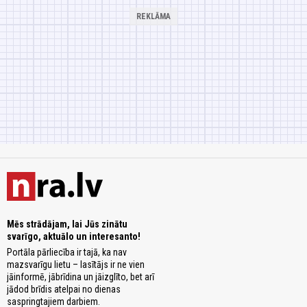
Mēs strādājam, lai Jūs zinātu
svarīgo, aktuālo un interesanto!
Portāla pārliecība ir tajā, ka nav
mazsvarīgu lietu – lasītājs ir ne vien
jāinformē, jābrīdina un jāizglīto, bet arī
jādod brīdis atelpai no dienas
saspringtajiem darbiem.