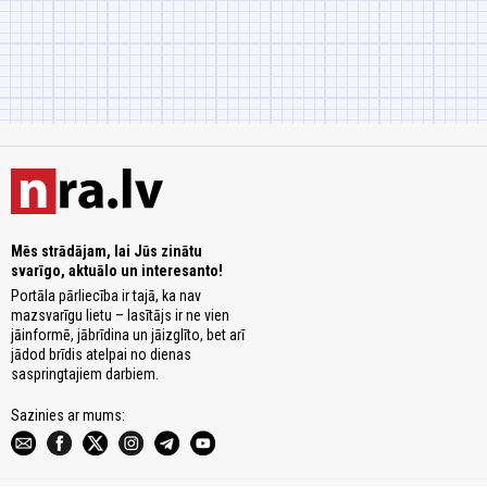
Mēs strādājam, lai Jūs zinātu
svarīgo, aktuālo un interesanto!
Portāla pārliecība ir tajā, ka nav
mazsvarīgu lietu – lasītājs ir ne vien
jāinformē, jābrīdina un jāizglīto, bet arī
jādod brīdis atelpai no dienas
saspringtajiem darbiem.
Sazinies ar mums: