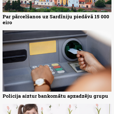
Par pārcelšanos uz Sardīniju piedāvā 15 000
eiro
Policija aiztur bankomātu apzadzēju grupu