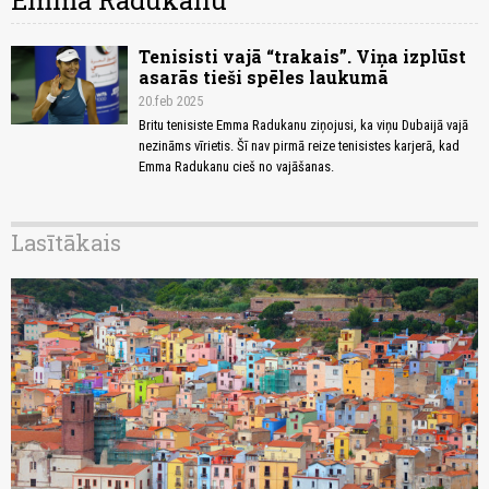
Emma Radukanu
Tenisisti vajā “trakais”. Viņa izplūst
asarās tieši spēles laukumā
20.feb 2025
Britu tenisiste Emma Radukanu ziņojusi, ka viņu Dubaijā vajā
nezināms vīrietis. Šī nav pirmā reize tenisistes karjerā, kad
Emma Radukanu cieš no vajāšanas.
Lasītākais