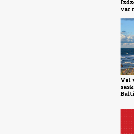
Izdz
var 
Vēl 
sask
Balti