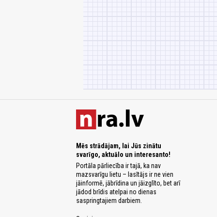
Mēs strādājam, lai Jūs zinātu
svarīgo, aktuālo un interesanto!
Portāla pārliecība ir tajā, ka nav
mazsvarīgu lietu – lasītājs ir ne vien
jāinformē, jābrīdina un jāizglīto, bet arī
jādod brīdis atelpai no dienas
saspringtajiem darbiem.