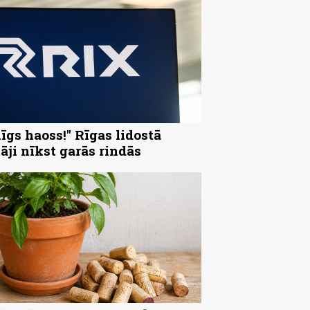
nīgs haoss!" Rīgas lidostā
tāji nīkst garās rindās