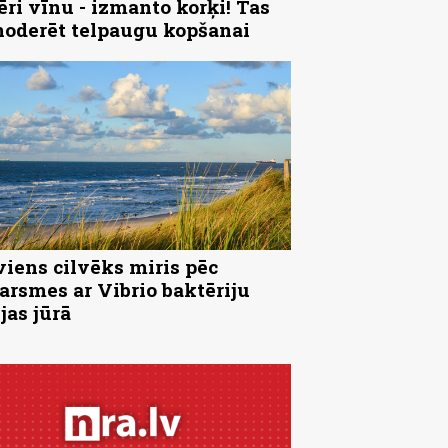
ēri vīnu - izmanto korķi! Tas
noderēt telpaugu kopšanai
viens cilvēks miris pēc
arsmes ar Vibrio baktēriju
jas jūrā