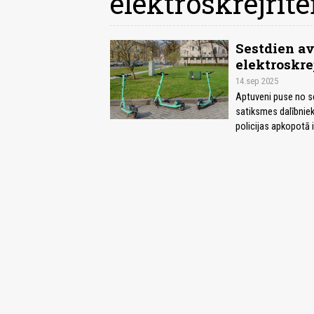
elektroskrejrite
Sestdien av
elektroskre
14.sep 2025
Aptuveni puse no se
satiksmes dalībnieki 
policijas apkopotā 