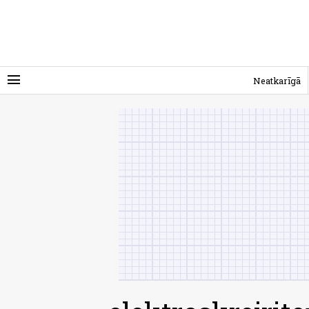
menu
Neatkarīgā