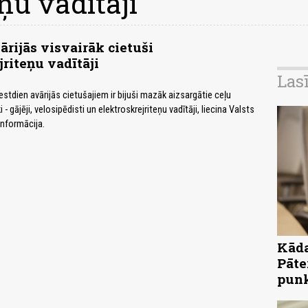
ņu vadītāji
ārijās visvairāk cietuši
jriteņu vadītāji
Las
stdien avārijās cietušajiem ir bijuši mazāk aizsargātie ceļu
- gājēji, velosipēdisti un elektroskrejriteņu vadītāji, liecina Valsts
informācija.
Kāda
Pāte
pun