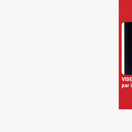
VIDE
par 