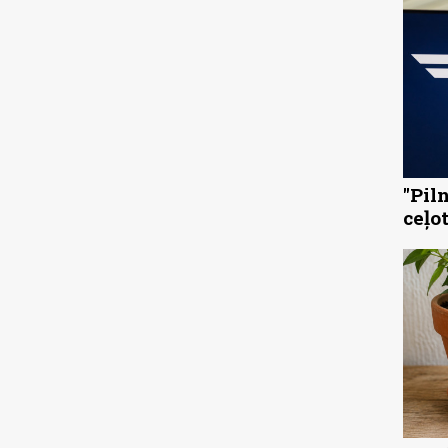
"Pil
ceļo