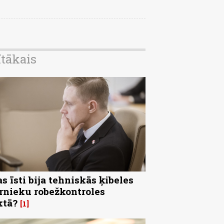
ītākais
s īsti bija tehniskās ķibeles
rnieku robežkontroles
ktā?
1