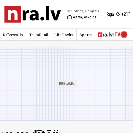
Ceturtdiena, 6.augusts
+21°
Rīgā
redeem
Aisma, Askolds
Dzīvesstils
TautaRunā
LifeHacks
Sports