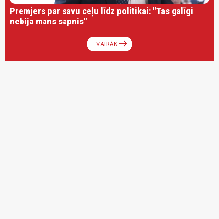
Premjers par savu ceļu līdz politikai: "Tas galīgi
nebija mans sapnis"
arrow_right_alt
VAIRĀK