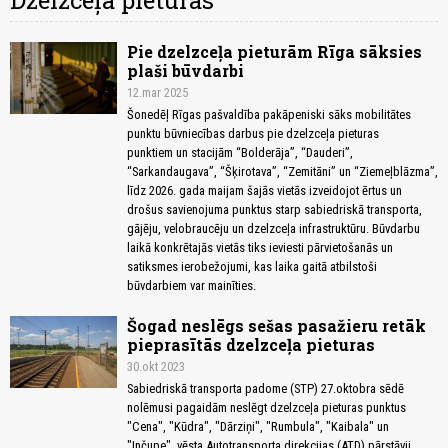
Dzelzceļa pieturas
Pie dzelzceļa pieturām Rīga sāksies
plaši būvdarbi
12.mar 2025
Šonedēļ Rīgas pašvaldība pakāpeniski sāks mobilitātes
punktu būvniecības darbus pie dzelzceļa pieturas
punktiem un stacijām “Bolderāja”, “Dauderi”,
“Sarkandaugava”, “Šķirotava”, “Zemitāni” un “Ziemeļblāzma”,
līdz 2026. gada maijam šajās vietās izveidojot ērtus un
drošus savienojuma punktus starp sabiedriskā transporta,
gājēju, velobraucēju un dzelzceļa infrastruktūru. Būvdarbu
laikā konkrētajās vietās tiks ieviesti pārvietošanās un
satiksmes ierobežojumi, kas laika gaitā atbilstoši
būvdarbiem var mainīties.
Šogad neslēgs sešas pasažieru retāk
pieprasītās dzelzceļa pieturas
30.okt 2023
Sabiedriskā transporta padome (STP) 27.oktobra sēdē
nolēmusi pagaidām neslēgt dzelzceļa pieturas punktus
"Cena", "Kūdra", "Dārziņi", "Rumbula", "Kaibala" un
"Inčupe", vēsta Autotransporta direkcijas (ATD) pārstāvji.