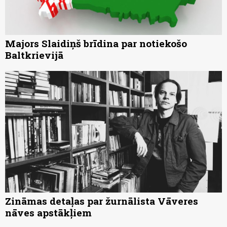
Majors Slaidiņš brīdina par notiekošo
Baltkrievijā
Zināmas detaļas par žurnālista Vāveres
nāves apstākļiem