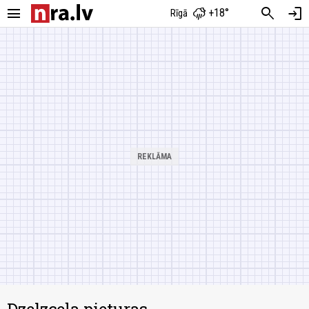
menu
search
login
+18°
Rīgā