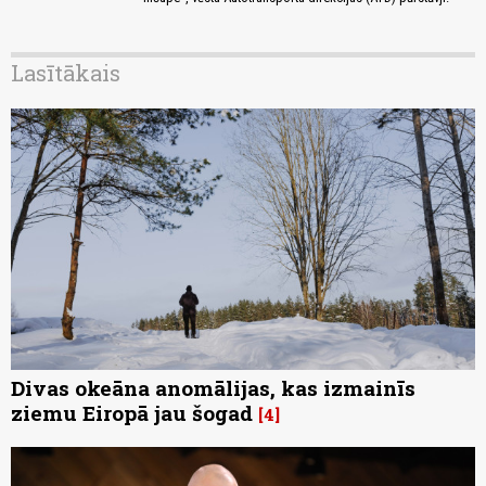
Lasītākais
Divas okeāna anomālijas, kas izmainīs
ziemu Eiropā jau šogad
4