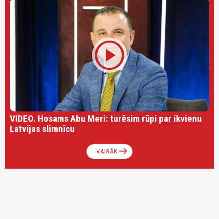
play_circle
VIDEO. Hosams Abu Meri: turēsim rūpi par ikvienu
Latvijas slimnīcu
arrow_right_alt
VAIRĀK