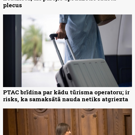
plecus
PTAC brīdina par kādu tūrisma operatoru; ir
risks, ka samaksātā nauda netiks atgriezta