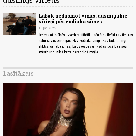
dusmīgs vīrietis
Labāk nedusmot viņus: dusmīgākie
vīrieši pēc zodiaka zīmes
15.jan 2025
Ikviens attiecībās uzvedas citādāk, taču šie cilvēki nav tie, kas
satur savas emocijas. Nav zodiaka zīmju, kas būtu pilnīgi
sliktas vai labas. Tas, kā uzvesties un kādas īpašības sevī
attīstīt, ir pilnībā katra personīgā izvēle.
Lasītākais