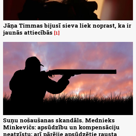
Jāņa Timmas bijusī sieva liek noprast, ka ir
jaunās attiecībās
1
Suņu nošaušanas skandāls. Mednieks
Minkevičs: apsūdzību un kompensāciju
neatzīstu; arī pārējie apsūdzētie rausta