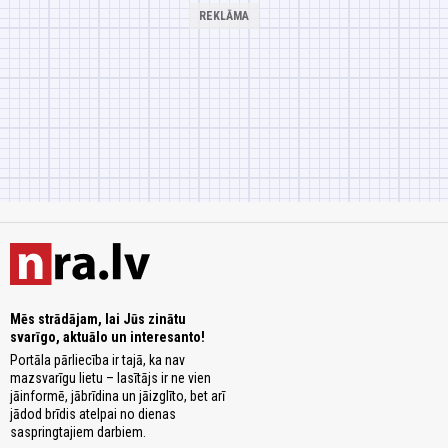
Mēs strādājam, lai Jūs zinātu
svarīgo, aktuālo un interesanto!
Portāla pārliecība ir tajā, ka nav
mazsvarīgu lietu – lasītājs ir ne vien
jāinformē, jābrīdina un jāizglīto, bet arī
jādod brīdis atelpai no dienas
saspringtajiem darbiem.