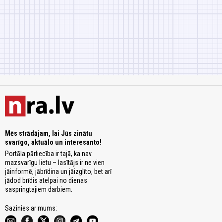
Mēs strādājam, lai Jūs zinātu
svarīgo, aktuālo un interesanto!
Portāla pārliecība ir tajā, ka nav
mazsvarīgu lietu – lasītājs ir ne vien
jāinformē, jābrīdina un jāizglīto, bet arī
jādod brīdis atelpai no dienas
saspringtajiem darbiem.
Sazinies ar mums: