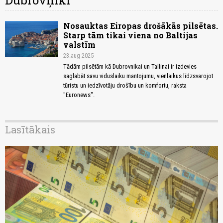
Dubrovņiki
Nosauktas Eiropas drošākās pilsētas.
Starp tām tikai viena no Baltijas
valstīm
23.aug 2025
Tādām pilsētām kā Dubrovnikai un Tallinai ir izdevies
saglabāt savu viduslaiku mantojumu, vienlaikus līdzsvarojot
tūristu un iedzīvotāju drošību un komfortu, raksta
"Euronews".
Lasītākais