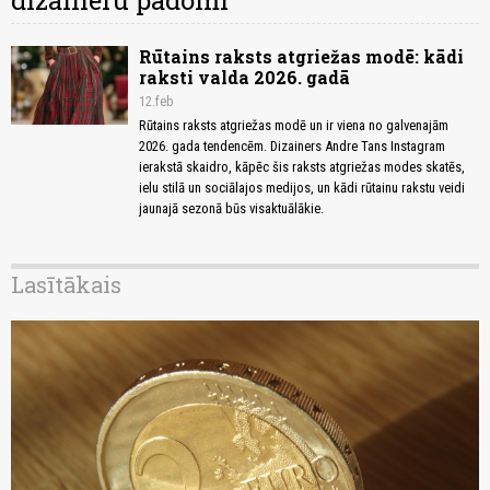
dizaineru padomi
Rūtains raksts atgriežas modē: kādi
raksti valda 2026. gadā
12.feb
Rūtains raksts atgriežas modē un ir viena no galvenajām
2026. gada tendencēm. Dizainers Andre Tans Instagram
ierakstā skaidro, kāpēc šis raksts atgriežas modes skatēs,
ielu stilā un sociālajos medijos, un kādi rūtainu rakstu veidi
jaunajā sezonā būs visaktuālākie.
Lasītākais