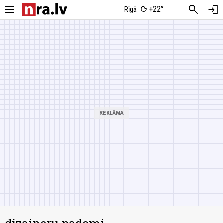
menu
search
login
+22°
Rīgā