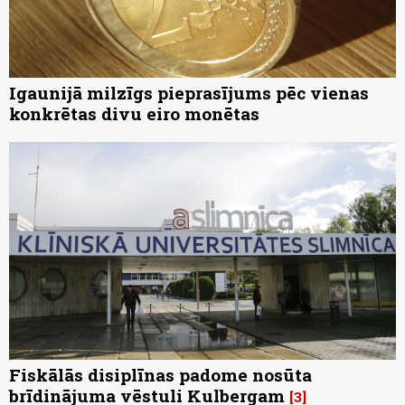
Igaunijā milzīgs pieprasījums pēc vienas
konkrētas divu eiro monētas
Fiskālās disiplīnas padome nosūta
brīdinājuma vēstuli Kulbergam
3