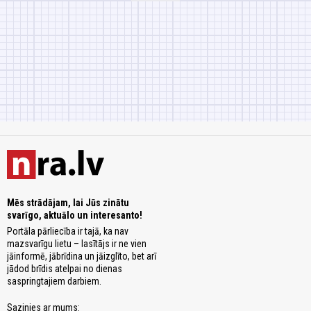
Mēs strādājam, lai Jūs zinātu
svarīgo, aktuālo un interesanto!
Portāla pārliecība ir tajā, ka nav
mazsvarīgu lietu – lasītājs ir ne vien
jāinformē, jābrīdina un jāizglīto, bet arī
jādod brīdis atelpai no dienas
saspringtajiem darbiem.
Sazinies ar mums: